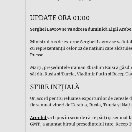
UPDATE ORA 01:00
Serghei Lavrov se va adresa duminică Ligii Arabe
Ministrul rus de externe Serghei Lavrov se va întâ
cu reprezentanţii celor 22 de naţiuni care alcătui
Presse.
Marţi, preşedintele iranian Ebrahim Raisi a găzdu
săi din Rusia şi Turcia, Vladimir Putin şi Recep T
ȘTIRE INIȚIALĂ
Un acord pentru reluarea exporturilor de cereale 
fie semnat vineri de Ucraina, Rusia, Turcia și Nați
Acordul
va fi pus în scris de către părți și semnat
GMT, a anunțat biroul președintelui turc, Recep 