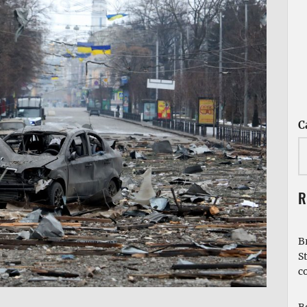
C
R
B
S
c