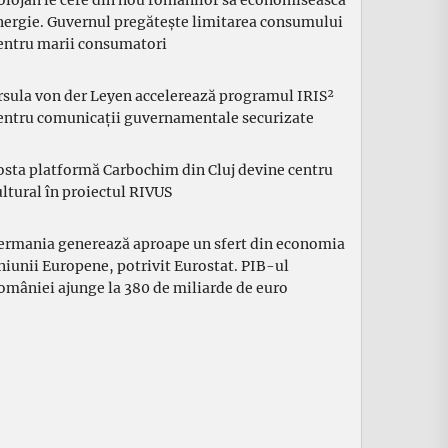
olojan le cere din nou românilor să economisească
nergie. Guvernul pregătește limitarea consumului
entru marii consumatori
rsula von der Leyen accelerează programul IRIS²
entru comunicații guvernamentale securizate
osta platformă Carbochim din Cluj devine centru
ultural în proiectul RIVUS
ermania generează aproape un sfert din economia
niunii Europene, potrivit Eurostat. PIB-ul
omâniei ajunge la 380 de miliarde de euro