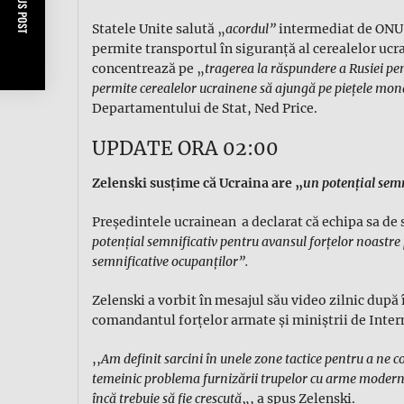
PREVIOUS POST
Statele Unite salută „
acordul”
intermediat de ONU ş
permite transportul în siguranţă al cerealelor ucra
concentrează pe „
tragerea la răspundere a Rusiei pe
permite cerealelor ucrainene să ajungă pe pieţele mon
Departamentului de Stat, Ned Price.
UPDATE ORA 02:00
Zelenski susţime că Ucraina are „
un potenţial sem
Preşedintele ucrainean a declarat că echipa sa de 
potenţial semnificativ pentru avansul forţelor noastre 
semnificative ocupanţilor”.
Zelenski a vorbit în mesajul său video zilnic după î
comandantul forţelor armate şi miniştrii de Inter
,,
Am definit sarcini în unele zone tactice pentru a ne c
temeinic problema furnizării trupelor cu arme moderne
încă trebuie să fie crescută
„, a spus Zelenski.