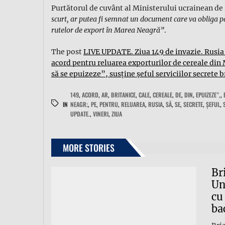
Purtătorul de cuvânt al Ministerului ucrainean de 
scurt, ar putea fi semnat un document care va obliga pă
rutelor de export în Marea Neagră”
.
The post
LIVE UPDATE. Ziua 149 de invazie. Rusia 
acord pentru reluarea exporturilor de cereale din
să se epuizeze”, susține șeful serviciilor secrete b
149
,
ACORD
,
AR
,
BRITANICE
,
CALE
,
CEREALE
,
DE
,
DIN
,
EPUIZEZE”,
,
IN
NEAGR;
,
PE
,
PENTRU
,
RELUAREA
,
RUSIA
,
SĂ
,
SE
,
SECRETE
,
ŞEFUL
,
UPDATE.
,
VINERI
,
ZIUA
MORE STORIES
Br
Un
cu
ba