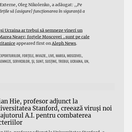
Externe, Oleg Nikolenko, a adăugat: ,,
Pe
rțile să [asigure] funcționarea în siguranță a
și Ucraina ar trebui să semneze vineri un
 Marea Neagr; forțele Moscovei „sunt pe cale
ritanice
appeared first on
Aleph News
.
EXPORTURILOR
,
FORȚELE
,
INVAZIE.
,
LIVE
,
MAREA
,
MOSCOVEI.
,
SEMNEZE
,
SERVICIILOR
,
ŞI
,
SUNT
,
SUSȚINE
,
TREBUI
,
UCRAINA
,
UN
,
ian Hie, profesor adjunct la
iversitatea Stanford, creează viruși noi
 ajutorul A.I. pentru combaterea
cteriilor