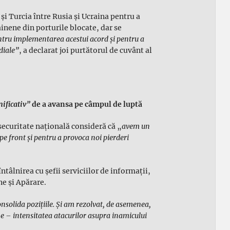
i Turcia între Rusia şi Ucraina pentru a
inene din porturile blocate, dar se
ntru implementarea acestui acord şi pentru a
diale”
, a declarat joi purtătorul de cuvânt al
nificativ”
de a avansa pe câmpul de luptă
securitate naţională consideră că „
avem un
pe front şi pentru a provoca noi pierderi
ntâlnirea cu şefii serviciilor de informaţii,
ne şi Apărare.
onsolida poziţiile. Şi am rezolvat, de asemenea,
 – intensitatea atacurilor asupra inamicului