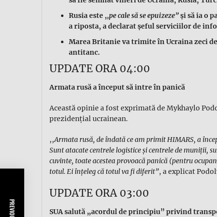
Rusia este ,
,pe cale să se epuizeze”
și să ia o 
a riposta, a declarat șeful serviciilor de inf
Marea Britanie va trimite în Ucraina zeci de
antitanc.
UPDATE ORA 04:00
Armata rusă a început să intre în panică
Această opinie a fost exprimată de Mykhaylo Podol
prezidențial ucrainean.
,,
Armata rusă, de îndată ce am primit HIMARS, a început
Sunt atacate centrele logistice și centrele de muniții, su
cuvinte, toate acestea provoacă panică (pentru ocupanț
totul. Ei înțeleg că totul va fi diferit”
, a explicat Podol
UPDATE ORA 03:00
SUA salută „acordul de principiu” privind transp