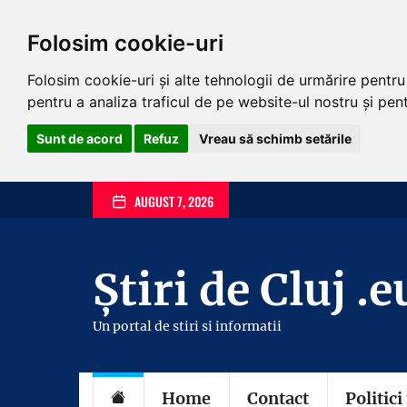
Folosim cookie-uri
Folosim cookie-uri și alte tehnologii de urmărire pentr
pentru a analiza traficul de pe website-ul nostru și pentr
Sunt de acord
Refuz
Vreau să schimb setările
Skip
AUGUST 7, 2026
to
the
content
Știri de Cluj .e
Un portal de stiri si informatii
Home
Contact
Politici