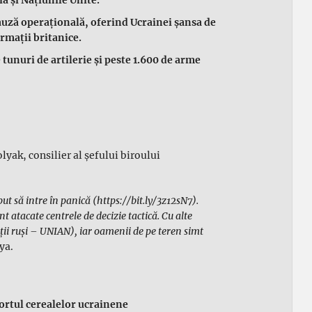
pauză operațională, oferind Ucrainei șansa de
ormații britanice.
 tunuri de artilerie și peste 1.600 de arme
yak, consilier al șefului biroului
 să intre în panică (https://bit.ly/3z12sN7).
nt atacate centrele de decizie tactică. Cu alte
ii ruși – UNIAN), iar oamenii de pe teren simt
ya.
ortul cerealelor ucrainene