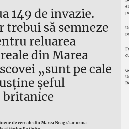
B
e
a 149 de invazie.
p
ar trebui să semneze
U
p
entru reluarea
F
ereale din Marea
c
scovei „sunt pe cale
G
U
usține șeful
R
e britanice
ainene de cereale din Marea Neagră ar urma
ia și Națiunile Unite.