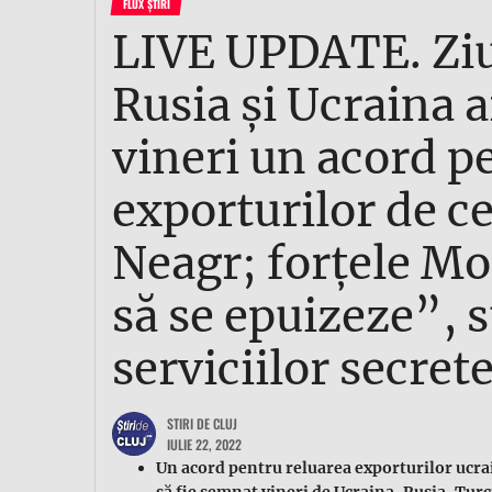
FLUX ȘTIRI
LIVE UPDATE. Ziu
Rusia și Ucraina 
vineri un acord p
exporturilor de c
Neagr; forțele Mo
să se epuizeze”, s
serviciilor secret
STIRI DE CLUJ
IULIE 22, 2022
Un acord pentru reluarea exporturilor ucr
să fie semnat vineri de Ucraina, Rusia, Turc