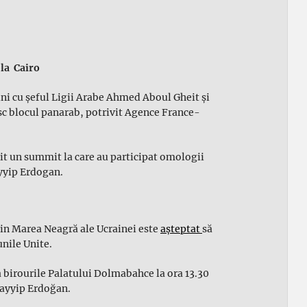
 la Cairo
lni cu şeful Ligii Arabe Ahmed Aboul Gheit şi
esc blocul panarab, potrivit Agence France-
it un summit la care au participat omologii
ayyip Erdogan.
din Marea Neagră ale Ucrainei este
așteptat
să
unile Unite.
 la birourile Palatului Dolmabahce la ora 13.30
Tayyip Erdoğan.