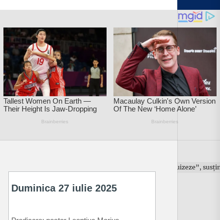
 din Marea Neagr; forțele Moscovei „sunt pe cale să se epuizeze”, susține 