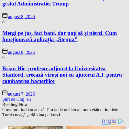
gestul Administrației Trump
august 8, 2026
8
Mergi pe jos, faci bani, dar poți să și pierzi. Cum
funcționează aplicația „Steppa”
august 8, 2026
9
Brian Hie, profesor adjunct la Universitatea
Stanford, creează viruși noi cu ajutorul A.I. pentru
combaterea bacteriilor
august 7, 2026
Știri de Cluj .eu
Reading Now
Guvernul irakian acuză Turcia de uciderea unor cetăţeni irakieni.
Turcia neagă şi dă vina pe kurzi