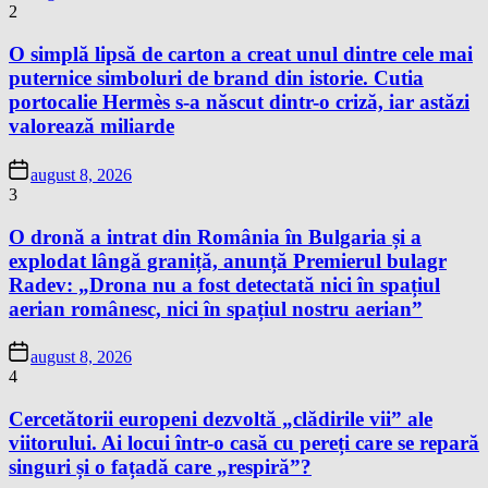
2
O simplă lipsă de carton a creat unul dintre cele mai
puternice simboluri de brand din istorie. Cutia
portocalie Hermès s-a născut dintr-o criză, iar astăzi
valorează miliarde
august 8, 2026
3
O dronă a intrat din România în Bulgaria și a
explodat lângă graniță, anunță Premierul bulagr
Radev: „Drona nu a fost detectată nici în spațiul
aerian românesc, nici în spațiul nostru aerian”
august 8, 2026
4
Cercetătorii europeni dezvoltă „clădirile vii” ale
viitorului. Ai locui într-o casă cu pereți care se repară
singuri și o fațadă care „respiră”?