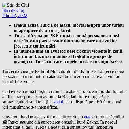
Stiri de Cluj
iulie 22, 2022
Irakul acuză Turcia de atacul mortal asupra unor turiști
în apropiere de un oraș kurd.
Turcia dă vina pe PKK după ce nouă persoane au fost
ucise într-un parc acvatic din zona în care au avut loc
frecvente confruntări.
În ultimele luni au avut loc dese ciocniri violente în zonă,
într-un un buzunar muntos al Irakului aproape de
graniţa cu Turcia în care trupele turce îşi menţin bazele.
Turcia dă vina pe Partidul Muncitorilor din Kurdistan după ce nouă
persoane au murit într-un atac aviatic din zona în care au avut loc
ciocniri frecvente
Cadavrele a nouă turişti ucişi într-un atac cu obuze în nordul Irakului
au fost transportate cu avionul la Bagdad. Între timp, 23 de
supravieţuitori sunt trataţi la
spital
, iar o dispută politică între două
ţări musulmane s-a intensificat.
Guvernul irakian a acuzat forţele turce de un
atac
asupra cetăţenilor
săi într-o staţiune din apropierea oraşului kurd Zakho, în nordul
îndepărtat al ţării. Turcia a negat că a lansat lovituri împotriva