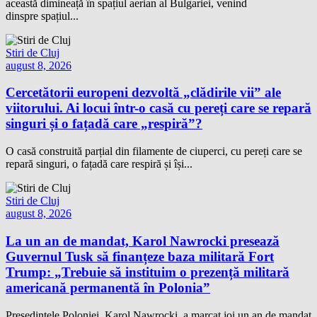
această dimineață în spațiul aerian al Bulgariei, venind
dinspre spațiul...
Stiri de Cluj
august 8, 2026
Cercetătorii europeni dezvoltă „clădirile vii” ale
viitorului. Ai locui într-o casă cu pereți care se repară
singuri și o fațadă care „respiră”?
O casă construită parțial din filamente de ciuperci, cu pereți care se
repară singuri, o fațadă care respiră și își...
Stiri de Cluj
august 8, 2026
La un an de mandat, Karol Nawrocki presează
Guvernul Tusk să finanțeze baza militară Fort
Trump: „Trebuie să instituim o prezență militară
americană permanentă în Polonia”
Președintele Poloniei, Karol Nawrocki, a marcat joi un an de mandat