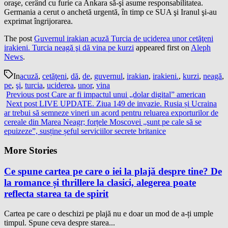
oraşe, cerând cu furie ca Ankara să-şi asume responsabilitatea.
Germania a cerut o anchetă urgentă, în timp ce SUA şi Iranul şi-au
exprimat îngrijorarea.
The post
Guvernul irakian acuză Turcia de uciderea unor cetăţeni
irakieni. Turcia neagă şi dă vina pe kurzi
appeared first on
Aleph
News
.
In
acuză
,
cetăţeni
,
dă
,
de
,
guvernul
,
irakian
,
irakieni.
,
kurzi
,
neagă
,
pe
,
şi
,
turcia
,
uciderea
,
unor
,
vina
Previous post
Care ar fi impactul unui „dolar digital” american
Next post
LIVE UPDATE. Ziua 149 de invazie. Rusia și Ucraina
ar trebui să semneze vineri un acord pentru reluarea exporturilor de
cereale din Marea Neagr; forțele Moscovei „sunt pe cale să se
epuizeze”, susține șeful serviciilor secrete britanice
More Stories
Ce spune cartea pe care o iei la plajă despre tine? De
la romance și thrillere la clasici, alegerea poate
reflecta starea ta de spirit
Cartea pe care o deschizi pe plajă nu e doar un mod de a-ți umple
timpul. Spune ceva despre starea...