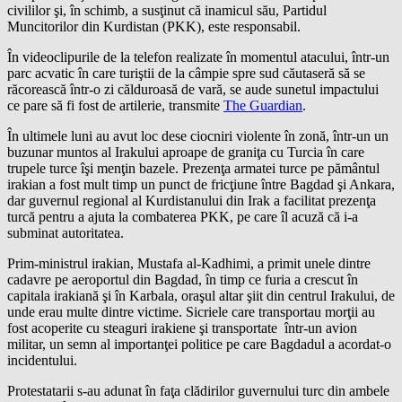
civililor şi, în schimb, a susţinut că inamicul său, Partidul
Muncitorilor din Kurdistan (PKK), este responsabil.
În videoclipurile de la telefon realizate în momentul atacului, într-un
parc acvatic în care turiştii de la câmpie spre sud căutaseră să se
răcorească într-o zi călduroasă de vară, se aude sunetul impactului
ce pare să fi fost de artilerie, transmite
The Guardian
.
În ultimele luni au avut loc dese ciocniri violente în zonă, într-un un
buzunar muntos al Irakului aproape de graniţa cu Turcia în care
trupele turce îşi menţin bazele. Prezenţa armatei turce pe pământul
irakian a fost mult timp un punct de fricţiune între Bagdad şi Ankara,
dar guvernul regional al Kurdistanului din Irak a facilitat prezenţa
turcă pentru a ajuta la combaterea PKK, pe care îl acuză că i-a
subminat autoritatea.
Prim-ministrul irakian, Mustafa al-Kadhimi, a primit unele dintre
cadavre pe aeroportul din Bagdad, în timp ce furia a crescut în
capitala irakiană şi în Karbala, oraşul altar şiit din centrul Irakului, de
unde erau multe dintre victime. Sicriele care transportau morţii au
fost acoperite cu steaguri irakiene şi transportate într-un avion
militar, un semn al importanţei politice pe care Bagdadul a acordat-o
incidentului.
Protestatarii s-au adunat în faţa clădirilor guvernului turc din ambele