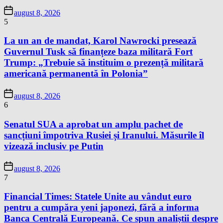
august 8, 2026
5
La un an de mandat, Karol Nawrocki presează
Guvernul Tusk să finanțeze baza militară Fort
Trump: „Trebuie să instituim o prezență militară
americană permanentă în Polonia”
august 8, 2026
6
Senatul SUA a aprobat un amplu pachet de
sancțiuni împotriva Rusiei și Iranului. Măsurile îl
vizează inclusiv pe Putin
august 8, 2026
7
Financial Times: Statele Unite au vândut euro
pentru a cumpăra yeni japonezi, fără a informa
Banca Centrală Europeană. Ce spun analiștii despre