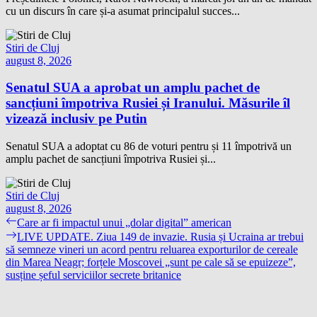
cu un discurs în care și-a asumat principalul succes...
Stiri de Cluj
august 8, 2026
Senatul SUA a aprobat un amplu pachet de
sancțiuni împotriva Rusiei și Iranului. Măsurile îl
vizează inclusiv pe Putin
Senatul SUA a adoptat cu 86 de voturi pentru și 11 împotrivă un
amplu pachet de sancțiuni împotriva Rusiei și...
Stiri de Cluj
august 8, 2026
Navigare
Previous
Care ar fi impactul unui „dolar digital” american
post:
Next
LIVE UPDATE. Ziua 149 de invazie. Rusia și Ucraina ar trebui
în
post:
să semneze vineri un acord pentru reluarea exporturilor de cereale
articole
din Marea Neagr; forțele Moscovei „sunt pe cale să se epuizeze”,
susține șeful serviciilor secrete britanice