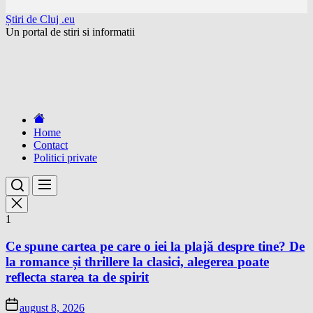
Skip
Știri de Cluj .eu
to
Un portal de stiri si informatii
the
content
Home
Contact
Politici private
1
Ce spune cartea pe care o iei la plajă despre tine? De
la romance și thrillere la clasici, alegerea poate
reflecta starea ta de spirit
august 8, 2026