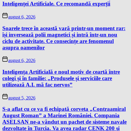
Inteligenței Artificiale. Ce recomandă experții
august 6, 2026
Soarele trece în această vară printr-un moment rar:
își inversează polii magnetici și intră într-un nou
ciclu de activitate. Ce consecințe are fenomenul
asupra oamenilor
august 6, 2026
Inteligența Artificială e noul motiv de ceartă între
colegi și în familie: „Produsele și serviciile care
utilizează A.I. mă fac nervos”
august 5, 2026
S-a aflat cu ce va fi echipată corveta „Contraamiral
August Roman” a Marinei României. Compania
ASELSAN ne-a vândut un pachet de sisteme navale
dezvoltate în Turcia. Va avea radar CENK 200 şi