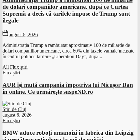
de dolari companiilor americane, după ce Curtea
Supremă a decis că tarifele impuse de Trump sunt
ilegale
august 6, 2026
Administrația Trump a rambursat aproximativ 100 de miliarde de
dolari companiilor americane, circa 60% din taxele vamale încasate
în cadrul politicii tarifare „Liberation Day”, după...
All
Flux știri
Flux știri
AUR își mută campania împotriva lui Nicușor Dan
în online. Ce urmărește suspeND.ro
Stiri de Cluj
august 6, 2026
Flux știri
BMW aduce roboți umanoizi în fabrica din Leipzig
și pregătește extinderea la mii de unități