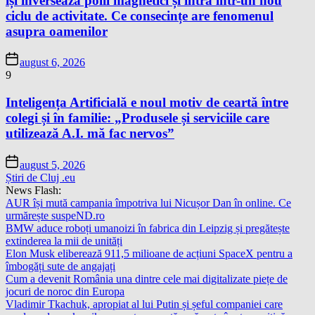
își inversează polii magnetici și intră într-un nou
ciclu de activitate. Ce consecințe are fenomenul
asupra oamenilor
august 6, 2026
9
Inteligența Artificială e noul motiv de ceartă între
colegi și în familie: „Produsele și serviciile care
utilizează A.I. mă fac nervos”
august 5, 2026
Știri de Cluj .eu
News Flash:
AUR își mută campania împotriva lui Nicușor Dan în online. Ce
urmărește suspeND.ro
BMW aduce roboți umanoizi în fabrica din Leipzig și pregătește
extinderea la mii de unități
Elon Musk eliberează 911,5 milioane de acțiuni SpaceX pentru a
îmbogăți sute de angajați
Cum a devenit România una dintre cele mai digitalizate piețe de
jocuri de noroc din Europa
Vladimir Tkachuk, apropiat al lui Putin și șeful companiei care