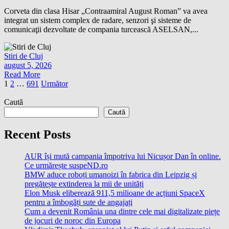
Corveta din clasa Hisar „Contraamiral August Roman” va avea
integrat un sistem complex de radare, senzori şi sisteme de
comunicaţii dezvoltate de compania turcească ASELSAN,...
Stiri de Cluj
august 5, 2026
Read More
Paginație
1
2
…
691
Următor
articole
Caută
Caută
Recent Posts
AUR își mută campania împotriva lui Nicușor Dan în online.
Ce urmărește suspeND.ro
BMW aduce roboți umanoizi în fabrica din Leipzig și
pregătește extinderea la mii de unități
Elon Musk eliberează 911,5 milioane de acțiuni SpaceX
pentru a îmbogăți sute de angajați
Cum a devenit România una dintre cele mai digitalizate piețe
de jocuri de noroc din Europa