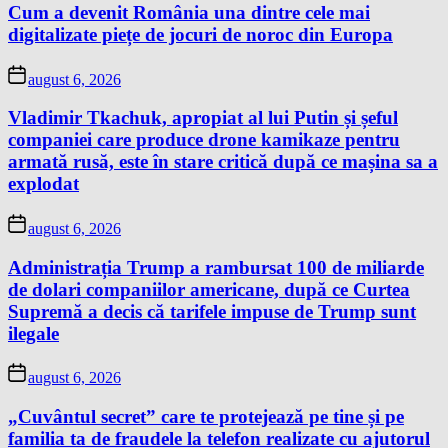
Cum a devenit România una dintre cele mai
digitalizate piețe de jocuri de noroc din Europa
august 6, 2026
Vladimir Tkachuk, apropiat al lui Putin și șeful
companiei care produce drone kamikaze pentru
armată rusă, este în stare critică după ce mașina sa a
explodat
august 6, 2026
Administrația Trump a rambursat 100 de miliarde
de dolari companiilor americane, după ce Curtea
Supremă a decis că tarifele impuse de Trump sunt
ilegale
august 6, 2026
„Cuvântul secret” care te protejează pe tine și pe
familia ta de fraudele la telefon realizate cu ajutorul