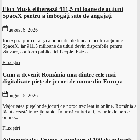
Elon Musk eliberează 911,5 milioane de acțiuni
SpaceX pentru a îmbogăți sute de angajați
august 6, 2026
Joi expiră prima tranșă a perioadei de blocare pentru acțiunile
SpaceX, iar 911,5 milioane de titluri devin disponibile pentru
vânzare, conform publicației People. Este o...
Flux știri
Cum a devenit România una dintre cele mai
digitalizate piețe de jocuri de noroc din Europa
august 6, 2026
Majoritatea piețelor de jocuri de noroc trec lent în online. România a
făcut această tranziție rapid. În urmă cu trei ani, jocurile de noroc
online...
Flux știri
Administrația Trump a rambursat 100 de miliarde