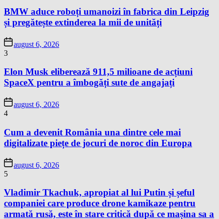
BMW aduce roboți umanoizi în fabrica din Leipzig
și pregătește extinderea la mii de unități
august 6, 2026
3
Elon Musk eliberează 911,5 milioane de acțiuni
SpaceX pentru a îmbogăți sute de angajați
august 6, 2026
4
Cum a devenit România una dintre cele mai
digitalizate piețe de jocuri de noroc din Europa
august 6, 2026
5
Vladimir Tkachuk, apropiat al lui Putin și șeful
companiei care produce drone kamikaze pentru
armată rusă, este în stare critică după ce mașina sa a