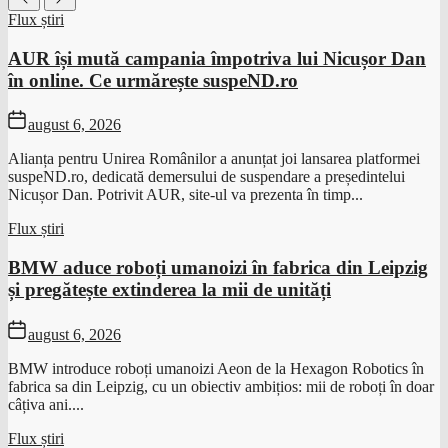
Flux știri
AUR își mută campania împotriva lui Nicușor Dan
în online. Ce urmărește suspeND.ro
august 6, 2026
Alianța pentru Unirea Românilor a anunțat joi lansarea platformei
suspeND.ro, dedicată demersului de suspendare a președintelui
Nicușor Dan. Potrivit AUR, site-ul va prezenta în timp...
Flux știri
BMW aduce roboți umanoizi în fabrica din Leipzig
și pregătește extinderea la mii de unități
august 6, 2026
BMW introduce roboți umanoizi Aeon de la Hexagon Robotics în
fabrica sa din Leipzig, cu un obiectiv ambițios: mii de roboți în doar
câțiva ani....
Flux știri