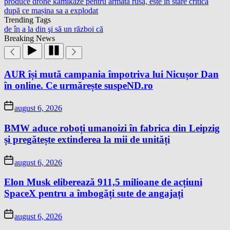
produce drone kamikaze pentru armată rusă, este în stare critică
după ce mașina sa a explodat
Trending Tags
de
în
a
la
din
şi
să
un
război
că
Breaking News
AUR își mută campania împotriva lui Nicușor Dan
în online. Ce urmărește suspeND.ro
august 6, 2026
BMW aduce roboți umanoizi în fabrica din Leipzig
și pregătește extinderea la mii de unități
august 6, 2026
Elon Musk eliberează 911,5 milioane de acțiuni
SpaceX pentru a îmbogăți sute de angajați
august 6, 2026