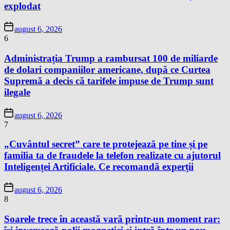
explodat
august 6, 2026
6
Administrația Trump a rambursat 100 de miliarde
de dolari companiilor americane, după ce Curtea
Supremă a decis că tarifele impuse de Trump sunt
ilegale
august 6, 2026
7
„Cuvântul secret” care te protejează pe tine și pe
familia ta de fraudele la telefon realizate cu ajutorul
Inteligenței Artificiale. Ce recomandă experții
august 6, 2026
8
Soarele trece în această vară printr-un moment rar: