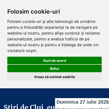
Folosim cookie-uri
Folosim cookie-uri și alte tehnologii de urmărire
pentru a îmbunătăți experiența ta de navigare pe
website-ul nostru, pentru afișa conținut și reclame
personalizate, pentru a analiza traficul de pe
website-ul nostru și pentru a înțelege de unde vin
vizitatorii noștri.
Sunt de acord
Refuz
Vreau să schimb setările
Skip
to
the
Știri de Cluj .eu