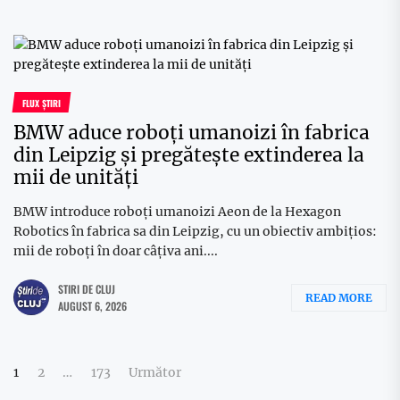
FLUX ȘTIRI
BMW aduce roboți umanoizi în fabrica
din Leipzig și pregătește extinderea la
mii de unități
BMW introduce roboți umanoizi Aeon de la Hexagon
Robotics în fabrica sa din Leipzig, cu un obiectiv ambițios:
mii de roboți în doar câțiva ani....
STIRI DE CLUJ
READ MORE
AUGUST 6, 2026
Paginație
1
2
…
173
Următor
articole