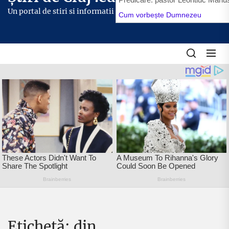
content
Un portal de stiri si informatii
Etichetă:
din