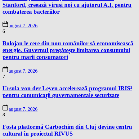
Stanford, creează viruși noi cu ajutorul A.I. pentru
combaterea bacteriilor
august 7, 2026
6
Bolojan le cere din nou românilor să economisească
energie. Guvernul pregătește limitarea consumului
pentru marii consumatori
august 7, 2026
7
Ursula von der Leyen accelerează programul IRIS²
pentru comunicații guvernamentale securizate
august 7, 2026
8
Fosta platformă Carbochim din Cluj devine centru
cultural în proiectul RIVUS