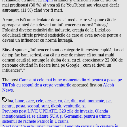
mai predispuși (30 %) să vrea să fie YouTuberi sau vloggeri decât
astronauți (11 %) când vor fi mari.
Acum, există un calculator de social media care vă spune cât de
aproape sunteți de a deveni un influencer cu normă întreagă.
Folosind diverse estimări din industrie, creația de la Lickd.co
calculează cifrele privind statisticile de care ai avea nevoie pentru a
deveni un influencer cu normă întreagă.
Site-ul spune:
„
Influencerii sunt o categorie în creștere rapidă, iar cei
de top fac bani serioși, așa că nu este de mirare că tot mai mulți
oameni caută să renunțe la slujba de zi cu zi, aproximativ 22.000 de
persoane căutând în fiecare lună pe Google
„
cum să devii un
influencer”.”
The post
Care sunt cele mai bune momente din zi pentru a posta pe
TikTok cu scopul de a crește veniturile
appeared first on
Aleph
News
.
In
a
,
bune
,
care
,
cele
,
crește
,
cu
,
de
,
din
,
mai
,
momente
,
pe
,
pentru
,
posta
,
scopul
,
sunt
,
tiktok
,
veniturile
,
zi
Previous post
LIVE UPDATE. 329 zile de invazie. Olanda
intenționează să se alăture SUA și Germaniei pentru a trimite
sistemul de rachete Patriot în Ucraina
Next post
Ce este „open casting”? Tendința sexuală în creștere în