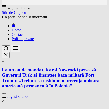
Skip
August 8, 2026
to
Știri de Cluj .eu
the
Un portal de stiri si informatii
content
Home
Contact
Politici private
1
La un an de mandat, Karol Nawrocki presează
Guvernul Tusk să finanțeze baza militară Fort
Trump: „Trebuie să instituim o prezență militară
americană permanentă în Polonia”
august 8, 2026
2