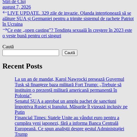
Stiri de Cluj
august 7, 2026
Navigare
Previous
LIVE UPDATE. 329 zile de invazie. Olanda intenționează să se
post:
alăture SUA și Germaniei pentru a trimite sistemul de rachete Patriot
în
în Ucraina
articole
Next
Ce este „open casting”? Tendința sexuală în creștere în 2023 este
post:
o veste bună pentru cei singuri
Caută
Caută
Recent Posts
La un an de mandat, Karol Nawrocki presează Guvernul
Tusk să finanțeze baza militară Fort Trump: „Trebuie să
instituim o prezență militară americană permanentă în
Polonia”
Senatul SUA a aprobat un amplu pachet de sancțiuni
împotriva Rusiei și Iranului. Măsurile îl vizează inclusiv pe
Putin
Financial Times: Statele Unite au vândut euro pentru a
cumpăra yeni japonezi, fără a informa Banca Centrală
Europeană. Ce spun analiștii despre gestul Administrației
Trump