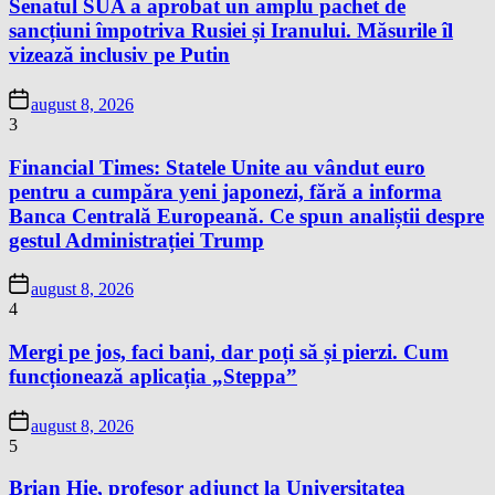
Senatul SUA a aprobat un amplu pachet de
sancțiuni împotriva Rusiei și Iranului. Măsurile îl
vizează inclusiv pe Putin
august 8, 2026
3
Financial Times: Statele Unite au vândut euro
pentru a cumpăra yeni japonezi, fără a informa
Banca Centrală Europeană. Ce spun analiștii despre
gestul Administrației Trump
august 8, 2026
4
Mergi pe jos, faci bani, dar poți să și pierzi. Cum
funcționează aplicația „Steppa”
august 8, 2026
5
Brian Hie, profesor adjunct la Universitatea