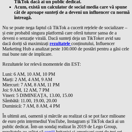
TikTok dacă ai un public dedicat.
Acum, există un calculator de social media care vă spune
cât de aproape sunteți de a deveni un influencer cu normă
întreagă.
Nu se poate nega faptul că TikTok a cucerit rețelele de socializare –
și este probabil singura platformă care oferă tuturor șansa de a
deveni o senzație virală. Dacă sunteți deja un TikToker avid sau
dacă doriți să maximizați
rezultatele
conținutului, Influencer
Marketing Hub a analizat peste 100.000 de postări pentru a găsi cele
mai bune rate de implicare.
Rezultatele lor relevă momentele din EST:
Luni: 6 AM, 10 AM, 10 PM
Marți: 2 AM, 4 AM, 9 AM
Miercuri: 7 AM, 8 AM, 11 PM
Joi: 9 AM, 12 AM, 7 PM
Vineri: 5 DIMINEAȚA, 13.00, 15.00
Sâmbătă: 11.00, 19.00, 20.00
Duminică: 7 AM, 8 AM, 4 PM
În ultimii ani, oamenii și mărcile au realizat că se pot face milioane
de euro prin intermediul YouTube, Instagram și TikTok dacă ai un
public dedicat. Într-un sondaj realizat în 2019 de Lego Group,
rezultatele au arătat că
copiii
britanici și americani sunt de trei ori