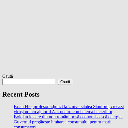
Caută
Caută
Recent Posts
Brian Hie, profesor adjunct la Universitatea Stanford, creează
viruși noi cu ajutorul A.I. pentru combaterea bacteriilor
Bolojan le cere din nou românilor să economisească energie.
Guvernul pregătește limitarea consumului pentru marii
consumatori