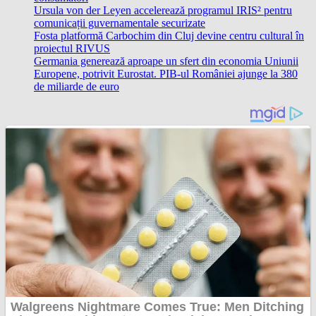
Ursula von der Leyen accelerează programul IRIS² pentru
comunicații guvernamentale securizate
Fosta platformă Carbochim din Cluj devine centru cultural în
proiectul RIVUS
Germania generează aproape un sfert din economia Uniunii
Europene, potrivit Eurostat. PIB-ul României ajunge la 380
de miliarde de euro