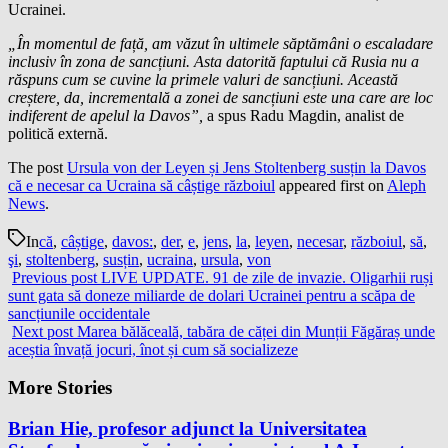
Ucrainei.
„În momentul de față, am văzut în ultimele săptămâni o escaladare
inclusiv în zona de sancțiuni. Asta datorită faptului că Rusia nu a
răspuns cum se cuvine la primele valuri de sancțiuni. Această
creștere, da, incrementală a zonei de sancțiuni este una care are loc
indiferent de apelul la Davos”,
a spus Radu Magdin, analist de
politică externă.
The post
Ursula von der Leyen și Jens Stoltenberg susțin la Davos
că e necesar ca Ucraina să câștige războiul
appeared first on
Aleph
News
.
In
că
,
câștige
,
davos:
,
der
,
e
,
jens
,
la
,
leyen
,
necesar
,
războiul
,
să
,
şi
,
stoltenberg
,
susțin
,
ucraina
,
ursula
,
von
Previous post
LIVE UPDATE. 91 de zile de invazie. Oligarhii ruși
sunt gata să doneze miliarde de dolari Ucrainei pentru a scăpa de
sancțiunile occidentale
Next post
Marea bălăceală, tabăra de căței din Munții Făgăraș unde
aceștia învață jocuri, înot și cum să socializeze
More Stories
Brian Hie, profesor adjunct la Universitatea