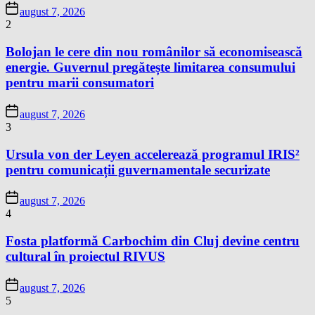
august 7, 2026
2
Bolojan le cere din nou românilor să economisească
energie. Guvernul pregătește limitarea consumului
pentru marii consumatori
august 7, 2026
3
Ursula von der Leyen accelerează programul IRIS²
pentru comunicații guvernamentale securizate
august 7, 2026
4
Fosta platformă Carbochim din Cluj devine centru
cultural în proiectul RIVUS
august 7, 2026
5