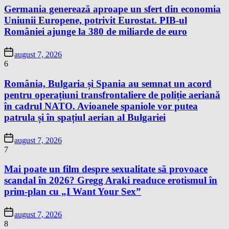
Germania generează aproape un sfert din economia
Uniunii Europene, potrivit Eurostat. PIB-ul
României ajunge la 380 de miliarde de euro
august 7, 2026
6
România, Bulgaria și Spania au semnat un acord
pentru operațiuni transfrontaliere de poliție aeriană
în cadrul NATO. Avioanele spaniole vor putea
patrula și în spațiul aerian al Bulgariei
august 7, 2026
7
Mai poate un film despre sexualitate să provoace
scandal în 2026? Gregg Araki readuce erotismul în
prim-plan cu „I Want Your Sex”
august 7, 2026
8