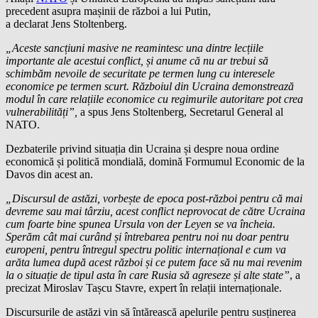
precedent asupra mașinii de război a lui Putin,
a declarat Jens Stoltenberg.
„Aceste sancțiuni masive ne reamintesc una dintre lecțiile
importante ale acestui conflict, și anume că nu ar trebui să
schimbăm nevoile de securitate pe termen lung cu interesele
economice pe termen scurt. Războiul din Ucraina demonstrează
modul în care relațiile economice cu regimurile autoritare pot crea
vulnerabilități”,
a spus Jens Stoltenberg, Secretarul General al
NATO.
Dezbaterile privind situația din Ucraina și despre noua ordine
economică și politică mondială, domină Formumul Economic de la
Davos din acest an.
„Discursul de astăzi, vorbește de epoca post-război pentru că mai
devreme sau mai târziu, acest conflict neprovocat de către Ucraina
cum foarte bine spunea Ursula von der Leyen se va încheia.
Sperăm cât mai curând și întrebarea pentru noi nu doar pentru
europeni, pentru întregul spectru politic internațional e cum va
arăta lumea după acest război și ce putem face să nu mai revenim
la o situație de tipul asta în care Rusia să agreseze și alte state”
, a
precizat Miroslav Tașcu Stavre, expert în relații internaționale.
Discursurile de astăzi vin să întărească apelurile pentru susținerea