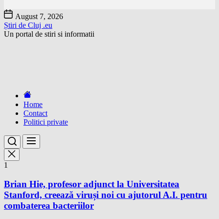
Skip
August 7, 2026
to
Știri de Cluj .eu
the
Un portal de stiri si informatii
content
Home
Contact
Politici private
1
Brian Hie, profesor adjunct la Universitatea
Stanford, creează viruși noi cu ajutorul A.I. pentru
combaterea bacteriilor