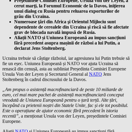
Preşedintele Comisiei Europene, Ursula von der Leyen, a
cerut marţi, la Forumul Economic de la Davos, iniţierea
unui dialog cu Rusia pentru reluarea exporturilor de
grâu din Ucraina.
Numeroase ţări din Africa şi Orientul Mijlociu sunt
dependente de cerealele din Ucraina şi riscă să fie afectate
grav de blocada navală impusă de Rusia.
Aliații NATO și Uniunea Europeană au impus sancțiuni
fără precedent asupra mașinii de război a lui Putin, a
declarat Jens Stoltenberg.
Ucraina trebuie să câștige războiul, iar agresiunea lui Putin trebuie să
fie un eșec. Uniunea Europeană și NATO vor ajuta Ucraina să
renască din cenușă, asta au subliniat Președinta Comisiei Europene
Ursula Von der Leyen și Secretarul General al
NATO
Jens
Stoltenberg în cadrul discrusului de la Davos.
„Am propus o asistență macrofinanciară de peste 10 miliarde de
euro, cel mai mare pachet de asistență macrofinanciară conceput
vreodată de Uniunea Europeană pentru o țară terță. Alte țări,
începând cu prietenii noștri din Statele Unite, fac și ele tot posibilul.
Este o operațiune de ajutor economic fără precedent în istoria
recentă”
, a menționat Ursula von der Leyen, președintele Comisiei
Europene.
Aliații
NATO
și Uniunea Europeană au impus sancțiuni fără