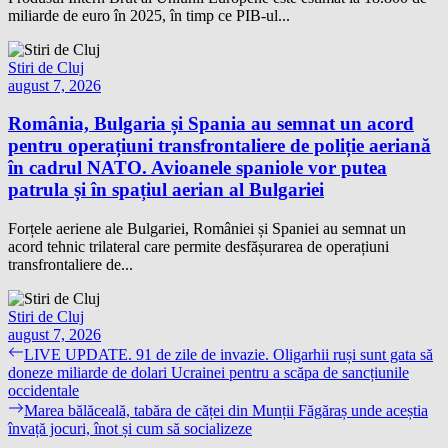
miliarde de euro în 2025, în timp ce PIB-ul...
Stiri de Cluj
august 7, 2026
România, Bulgaria și Spania au semnat un acord
pentru operațiuni transfrontaliere de poliție aeriană
în cadrul NATO. Avioanele spaniole vor putea
patrula și în spațiul aerian al Bulgariei
Forțele aeriene ale Bulgariei, României și Spaniei au semnat un
acord tehnic trilateral care permite desfășurarea de operațiuni
transfrontaliere de...
Stiri de Cluj
august 7, 2026
Navigare
Previous
LIVE UPDATE. 91 de zile de invazie. Oligarhii ruși sunt gata să
post:
doneze miliarde de dolari Ucrainei pentru a scăpa de sancțiunile
în
occidentale
articole
Next
Marea bălăceală, tabăra de căței din Munții Făgăraș unde aceștia
post:
învață jocuri, înot și cum să socializeze