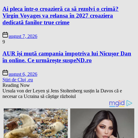
Ai pleca într-o croazieră ca să rezolvi o crimă?
Virgin Voyages va relansa în 2027 croaziera
dedicată fanilor true crime
august 7, 2026
9
AUR își mută campania împotriva lui Nicușor Dan
în online. Ce urmărește suspeND.ro
august 6, 2026
Știri de Cluj .eu
Reading Now
Ursula von der Leyen și Jens Stoltenberg susțin la Davos că e
necesar ca Ucraina să câștige războiul