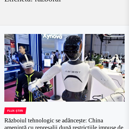
FLUX ȘTIRI
Războiul tehnologic se adâncește: China
amenință cu represalii după restricțiile impuse de