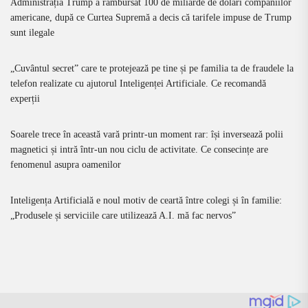
Administrația Trump a rambursat 100 de miliarde de dolari companiilor
americane, după ce Curtea Supremă a decis că tarifele impuse de Trump
sunt ilegale
„Cuvântul secret” care te protejează pe tine și pe familia ta de fraudele la
telefon realizate cu ajutorul Inteligenței Artificiale. Ce recomandă
experții
Soarele trece în această vară printr-un moment rar: își inversează polii
magnetici și intră într-un nou ciclu de activitate. Ce consecințe are
fenomenul asupra oamenilor
Inteligența Artificială e noul motiv de ceartă între colegi și în familie:
„Produsele și serviciile care utilizează A.I. mă fac nervos”