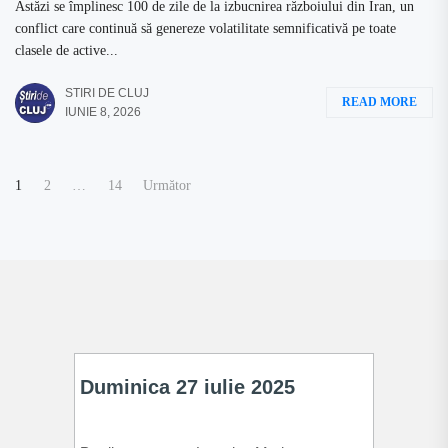
Astăzi se împlinesc 100 de zile de la izbucnirea războiului din Iran, un
conflict care continuă să genereze volatilitate semnificativă pe toate
clasele de active...
STIRI DE CLUJ
READ MORE
IUNIE 8, 2026
Paginație
1
2
…
14
Următor
articole