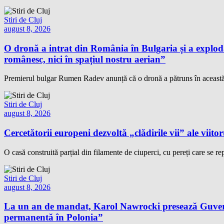
Stiri de Cluj
august 8, 2026
O dronă a intrat din România în Bulgaria și a exploda
românesc, nici în spațiul nostru aerian”
Premierul bulgar Rumen Radev anunță că o dronă a pătruns în această di
Stiri de Cluj
august 8, 2026
Cercetătorii europeni dezvoltă „clădirile vii” ale viitor
O casă construită parțial din filamente de ciuperci, cu pereți care se repa
Stiri de Cluj
august 8, 2026
La un an de mandat, Karol Nawrocki presează Guvernu
permanentă în Polonia”