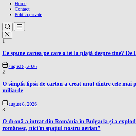
Home
Contact
Politici private
1
Ce spune cartea pe care o iei la plajă despre tine? De la
august 8, 2026
2
O simplă lipsă de carton a creat unul dintre cele mai p
miliarde
august 8, 2026
3
O dronă a intrat din România în Bulgaria și a exploda
românesc, nici în spațiul nostru aerian”