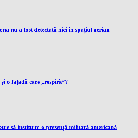
 nu a fost detectată nici în spațiul aerian
i și o fațadă care „respiră”?
ie să instituim o prezență militară americană