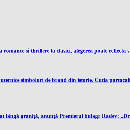
 romance și thrillere la clasici, alegerea poate reflecta s
uternice simboluri de brand din istorie. Cutia portocali
t lângă graniță, anunță Premierul bulagr Radev: „Drona