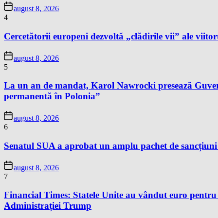
august 8, 2026
4
Cercetătorii europeni dezvoltă „clădirile vii” ale viitor
august 8, 2026
5
La un an de mandat, Karol Nawrocki presează Guvernu
permanentă în Polonia”
august 8, 2026
6
Senatul SUA a aprobat un amplu pachet de sancțiuni îm
august 8, 2026
7
Financial Times: Statele Unite au vândut euro pentru
Administrației Trump