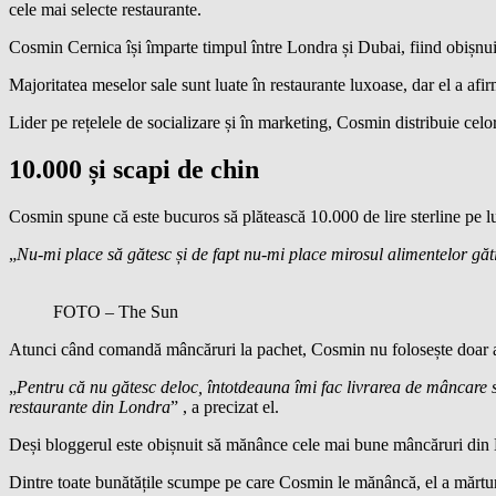
cele mai selecte restaurante.
Cosmin Cernica își împarte timpul între Londra și Dubai, fiind obișnuit 
Majoritatea meselor sale sunt luate în restaurante luxoase, dar el a af
Lider pe rețelele de socializare și în marketing, Cosmin distribuie cel
10.000 și scapi de chin
Cosmin spune că este bucuros să plătească 10.000 de lire sterline pe lună
„
Nu-mi place să gătesc și de fapt nu-mi place mirosul alimentelor găti
FOTO – The Sun
Atunci când comandă mâncăruri la pachet, Cosmin nu folosește doar apl
„
Pentru că nu gătesc deloc, întotdeauna îmi fac livrarea de mâncare 
restaurante din Londra
” , a precizat el.
Deși bloggerul este obișnuit să mănânce cele mai bune mâncăruri din Lo
Dintre toate bunătățile scumpe pe care Cosmin le mănâncă, el a mărturis