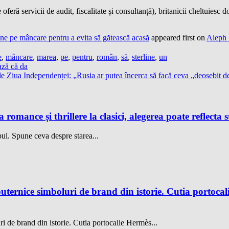
eră servicii de audit, fiscalitate și consultanță), britanicii cheltuiesc 
ine pe mâncare pentru a evita să gătească acasă
appeared first on
Aleph
e
,
mâncare
,
marea
,
pe
,
pentru
,
român
,
să
,
sterline
,
un
ază că da
 Ziua Independenței: „Rusia ar putea încerca să facă ceva „deosebit d
 romance și thrillere la clasici, alegerea poate reflecta s
ul. Spune ceva despre starea...
uternice simboluri de brand din istorie. Cutia portocali
ri de brand din istorie. Cutia portocalie Hermès...