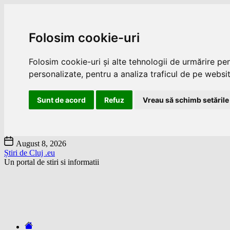
Folosim cookie-uri
Folosim cookie-uri și alte tehnologii de urmărire pe
personalizate, pentru a analiza traficul de pe website
Sunt de acord
Refuz
Vreau să schimb setările
Skip
August 8, 2026
to
Știri de Cluj .eu
the
Un portal de stiri si informatii
content