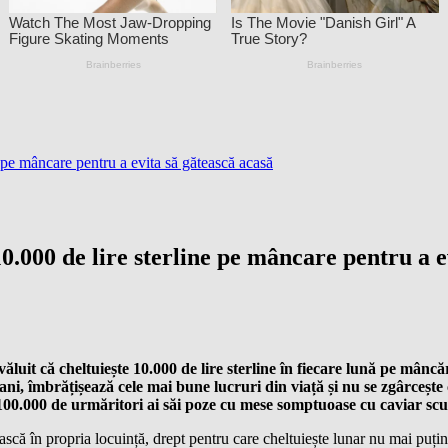
 pe mâncare pentru a evita să gătească acasă
.000 de lire sterline pe mâncare pentru a e
ăluit că cheltuiește 10.000 de lire sterline în fiecare lună pe mâncă
i, îmbrățișează cele mai bune lucruri din viață și nu se zgârcește 
r 100.000 de urmăritori ai săi poze cu mese somptuoase cu caviar sc
scă în propria locuință, drept pentru care cheltuiește lunar nu mai puți