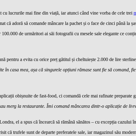
cu lucrurile mai fine din viață, iar atunci când vine vorba de cele trei
irmat că adoră să comande mâncare la pachet și o face de cinci până la ș
or 100.000 de urmăritori ai săi fotografii cu mesele sale elegante ce con
 pentru a evita cu orice preț gătitul și cheltuiește 2.000 de lire sterline
te în casa mea, așa că singurele opțiuni rămase sunt fie să comand, fie
icații obișnuite de fast-food, ci comandă cele mai rafinate preparate 
sau merg la restaurante. Îmi comand mâncarea dintr-o aplicație de liv
ndra, el a spus că încearcă să rămână sănătos – cu excepția cazului în 
it că trufele sunt de departe preferatele sale, iar magazinul său modern