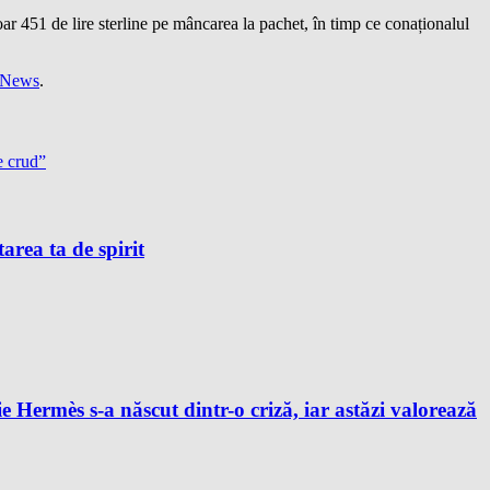
doar 451 de lire sterline pe mâncarea la pachet, în timp ce conaționalul
 News
.
e crud”
tarea ta de spirit
e Hermès s-a născut dintr-o criză, iar astăzi valorează