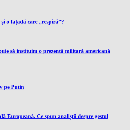
i și o fațadă care „respiră”?
ie să instituim o prezență militară americană
iv pe Putin
lă Europeană. Ce spun analiștii despre gestul