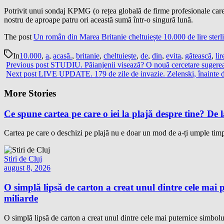
Potrivit unui sondaj KPMG (o rețea globală de firme profesionale care of
nostru de aproape patru ori această sumă într-o singură lună.
The post
Un român din Marea Britanie cheltuiește 10.000 de lire sterl
In
10.000
,
a
,
acasă.
,
britanie
,
cheltuiește
,
de
,
din
,
evita
,
gătească
,
lir
Previous post
STUDIU. Păianjenii visează? O nouă cercetare sugere
Next post
LIVE UPDATE. 179 de zile de invazie. Zelenski, înainte de
More Stories
Ce spune cartea pe care o iei la plajă despre tine? De la
Cartea pe care o deschizi pe plajă nu e doar un mod de a-ți umple timp
Stiri de Cluj
august 8, 2026
O simplă lipsă de carton a creat unul dintre cele mai p
miliarde
O simplă lipsă de carton a creat unul dintre cele mai puternice simbolu