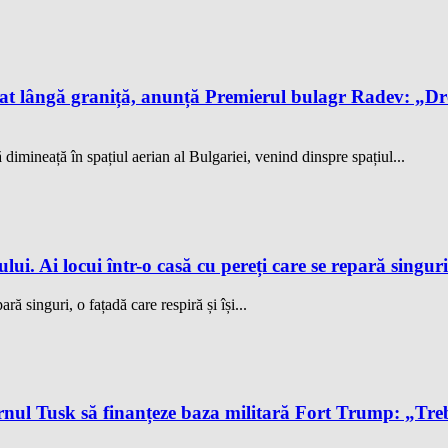
t lângă graniță, anunță Premierul bulagr Radev: „Drona
mineață în spațiul aerian al Bulgariei, venind dinspre spațiul...
ului. Ai locui într-o casă cu pereți care se repară singur
ră singuri, o fațadă care respiră și își...
l Tusk să finanțeze baza militară Fort Trump: „Trebu