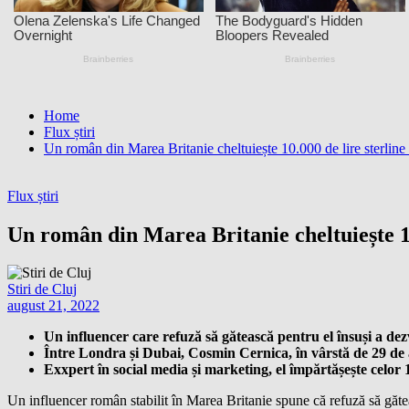
Home
Flux știri
Un român din Marea Britanie cheltuiește 10.000 de lire sterline
Flux știri
Un român din Marea Britanie cheltuiește 10
Stiri de Cluj
august 21, 2022
Un influencer care refuză să gătească pentru el însuși a dezv
Între Londra și Dubai, Cosmin Cernica, în vârstă de 29 de an
Exxpert în social media și marketing, el împărtășește celo
Un influencer român stabilit în Marea Britanie spune că refuză să gătea