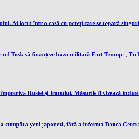
ului. Ai locui într-o casă cu pereți care se repară singur
l Tusk să finanțeze baza militară Fort Trump: „Trebu
potriva Rusiei și Iranului. Măsurile îl vizează inclus
 a cumpăra yeni japonezi, fără a informa Banca Centra