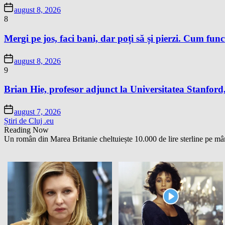
august 8, 2026
8
Mergi pe jos, faci bani, dar poți să și pierzi. Cum fun
august 8, 2026
9
Brian Hie, profesor adjunct la Universitatea Stanford,
august 7, 2026
Știri de Cluj .eu
Reading Now
Un român din Marea Britanie cheltuiește 10.000 de lire sterline pe mâ