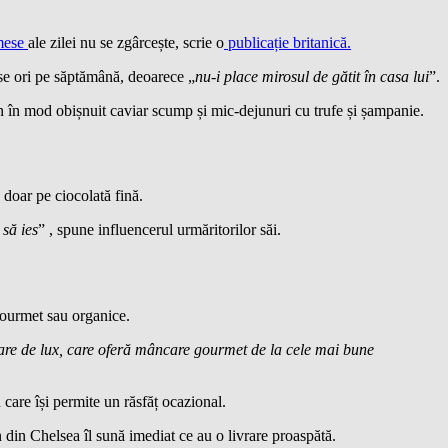
mese
ale zilei nu se zgârcește, scrie o
publicație britanică.
ase ori pe săptămână, deoarece „
nu-i place mirosul de gătit în casa lui
”.
țin în mod obișnuit caviar scump și mic-dejunuri cu trufe și șampanie.
 doar pe ciocolată fină.
 să ies
” , spune influencerul urmăritorilor săi.
gourmet sau organice.
rare de lux, care oferă mâncare gourmet de la cele mai bune
care își permite un răsfăț ocazional.
 din Chelsea îl sună imediat ce au o livrare proaspătă.