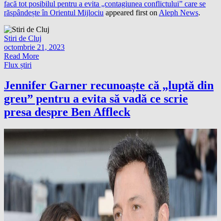
facă tot posibilul pentru a evita „contagiunea conflictului” care se
răspândește în Orientul Mijlociu
appeared first on
Aleph News
.
Stiri de Cluj
octombrie 21, 2023
Read More
Flux știri
Jennifer Garner recunoaște că „luptă din
greu” pentru a evita să vadă ce scrie
presa despre Ben Affleck