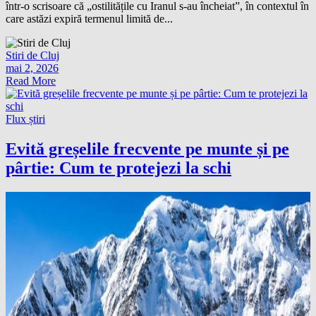
într-o scrisoare că „ostilitățile cu Iranul s-au încheiat”, în contextul în
care astăzi expiră termenul limită de...
Stiri de Cluj
mai 2, 2026
Read More
Flux știri
Evită greșelile frecvente pe munte și pe
pârtie: Cum te protejezi la schi