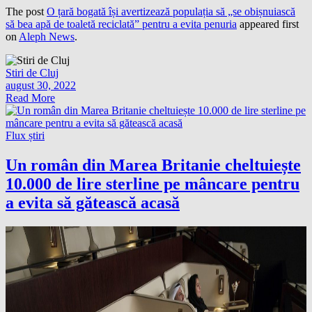
The post
O țară bogată își avertizează populația să „se obișnuiască
să bea apă de toaletă reciclată” pentru a evita penuria
appeared first
on
Aleph News
.
Stiri de Cluj
august 30, 2022
Read More
Flux știri
Un român din Marea Britanie cheltuiește
10.000 de lire sterline pe mâncare pentru
a evita să gătească acasă