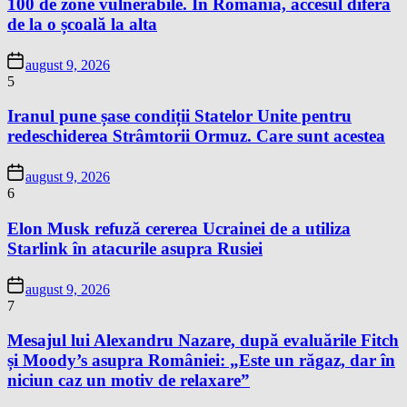
100 de zone vulnerabile. În România, accesul diferă
de la o școală la alta
august 9, 2026
5
Iranul pune șase condiții Statelor Unite pentru
redeschiderea Strâmtorii Ormuz. Care sunt acestea
august 9, 2026
6
Elon Musk refuză cererea Ucrainei de a utiliza
Starlink în atacurile asupra Rusiei
august 9, 2026
7
Mesajul lui Alexandru Nazare, după evaluările Fitch
și Moody’s asupra României: „Este un răgaz, dar în
niciun caz un motiv de relaxare”