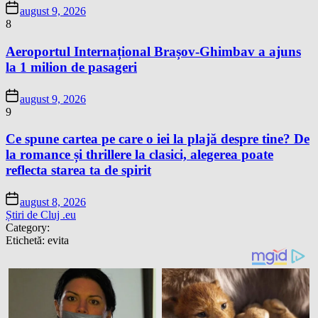
august 9, 2026
8
Aeroportul Internațional Brașov-Ghimbav a ajuns
la 1 milion de pasageri
august 9, 2026
9
Ce spune cartea pe care o iei la plajă despre tine? De
la romance și thrillere la clasici, alegerea poate
reflecta starea ta de spirit
august 8, 2026
Știri de Cluj .eu
Category:
Etichetă:
evita