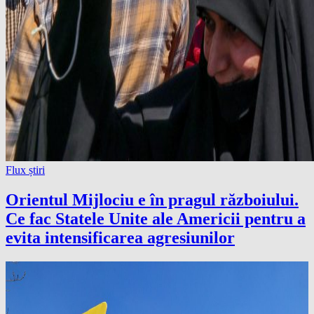
Flux știri
Orientul Mijlociu e în pragul războiului.
Ce fac Statele Unite ale Americii pentru a
evita intensificarea agresiunilor