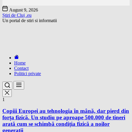
Skip
August 9, 2026
to
Știri de Cluj .eu
the
Un portal de stiri si informatii
content
Home
Contact
Politici private
1
Copiii Europei au tehnologia în mână, dar pierd din
forța fizică. Un studiu pe aproape 500.000 de tineri
arată cum se schimbă condiția fizică a noilor
generații