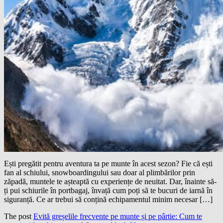
Ești pregătit pentru aventura ta pe munte în acest sezon? Fie că ești
fan al schiului, snowboardingului sau doar al plimbărilor prin
zăpadă, muntele te așteaptă cu experiențe de neuitat. Dar, înainte să-
ți pui schiurile în portbagaj, învață cum poți să te bucuri de iarnă în
siguranță. Ce ar trebui să conțină echipamentul minim necesar […]
The post
Evită greșelile frecvente pe munte și pe pârtie: Cum te