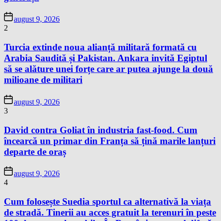
august 9, 2026
2
Turcia extinde noua alianță militară formată cu
Arabia Saudită și Pakistan. Ankara invită Egiptul
să se alăture unei forțe care ar putea ajunge la două
milioane de militari
august 9, 2026
3
David contra Goliat în industria fast-food. Cum
încearcă un primar din Franța să țină marile lanțuri
departe de oraș
august 9, 2026
4
Cum folosește Suedia sportul ca alternativă la viața
de stradă. Tinerii au acces gratuit la terenuri în peste