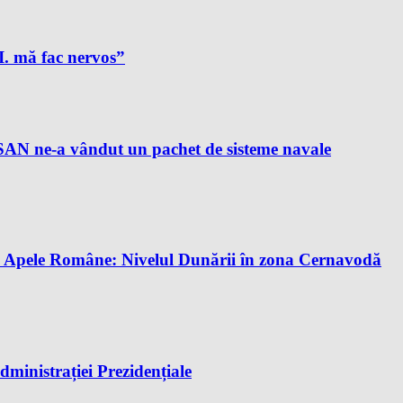
A.I. mă fac nervos”
AN ne-a vândut un pachet de sisteme navale
tă. Apele Române: Nivelul Dunării în zona Cernavodă
dministrației Prezidențiale