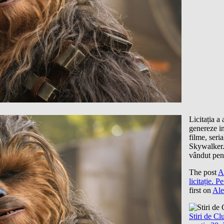
Licitația a
genereze in
filme, seri
Skywalker.
vândut pen
The post
A
licitație. 
first on
Al
Stiri de Cl