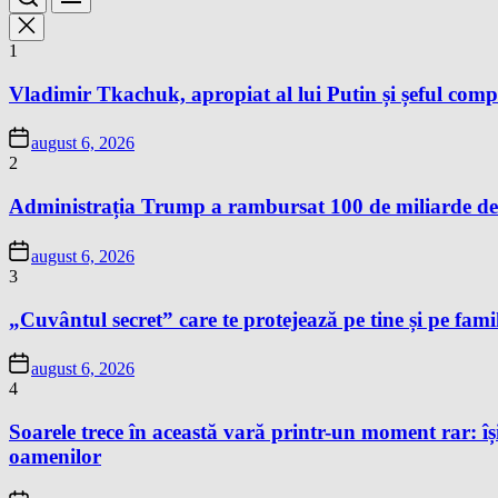
1
Vladimir Tkachuk, apropiat al lui Putin și șeful comp
august 6, 2026
2
Administrația Trump a rambursat 100 de miliarde de 
august 6, 2026
3
„Cuvântul secret” care te protejează pe tine și pe famil
august 6, 2026
4
Soarele trece în această vară printr-un moment rar: își
oamenilor