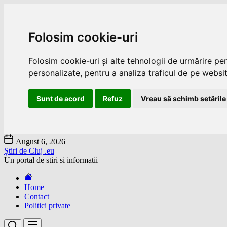
Folosim cookie-uri
Folosim cookie-uri și alte tehnologii de urmărire pe
personalizate, pentru a analiza traficul de pe website
Sunt de acord
Refuz
Vreau să schimb setările
Skip
August 6, 2026
to
Știri de Cluj .eu
the
Un portal de stiri si informatii
content
Home
Contact
Politici private