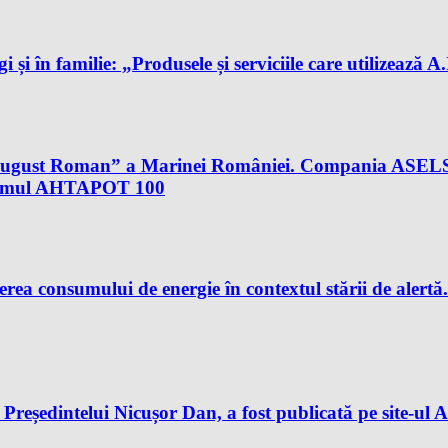
gi și în familie: „Produsele și serviciile care utilizează 
al August Roman” a Marinei României. Compania ASELS
istemul AHTAPOT 100
rea consumului de energie în contextul stării de aler
reședintelui Nicușor Dan, a fost publicată pe site-ul A