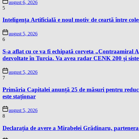
august 6, 2026
5
Inteligența Artificială e noul motiv de ceartă între cole
august 5, 2026
6
S-a aflat cu ce va fi echipată corveta „Contraamir
dezvoltate în Turcia. Va avea radar CENK 200 şi s
august 5, 2026
7
Primăria Capitalei anunță 25 de măsuri pentru reduce
este staționar
august 5, 2026
8
Declarația de avere a Mirabelei Grădinaru, partenera P