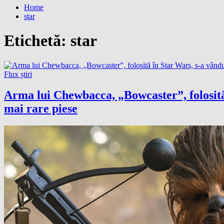
Home
star
Etichetă:
star
Flux știri
Arma lui Chewbacca, „Bowcaster”, folosită 
mai rare piese