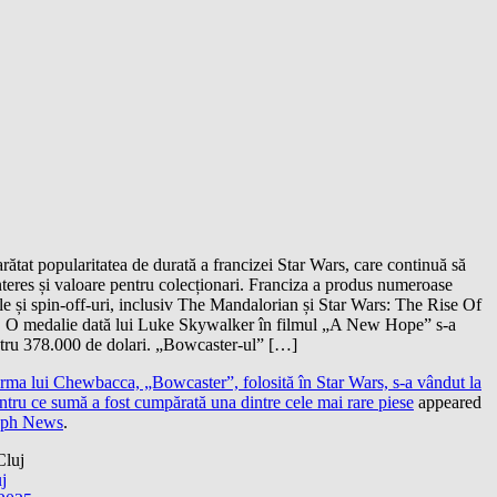
 arătat popularitatea de durată a francizei Star Wars, care continuă să
teres și valoare pentru colecționari. Franciza a produs numeroase
ale și spin-off-uri, inclusiv The Mandalorian și Star Wars: The Rise Of
 O medalie dată lui Luke Skywalker în filmul „A New Hope” s-a
tru 378.000 de dolari. „Bowcaster-ul” […]
rma lui Chewbacca, „Bowcaster”, folosită în Star Wars, s-a vândut la
Pentru ce sumă a fost cumpărată una dintre cele mai rare piese
appeared
eph News
.
uj