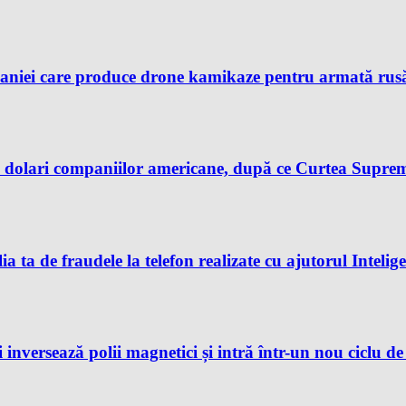
aniei care produce drone kamikaze pentru armată rusă, 
dolari companiilor americane, după ce Curtea Supremă 
ia ta de fraudele la telefon realizate cu ajutorul Intelig
 inversează polii magnetici și intră într-un nou ciclu d