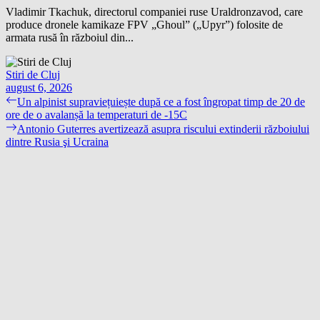
Vladimir Tkachuk, directorul companiei ruse Uraldronzavod, care
produce dronele kamikaze FPV „Ghoul” („Upyr”) folosite de
armata rusă în războiul din...
Stiri de Cluj
august 6, 2026
Navigare
Previous
Un alpinist supraviețuiește după ce a fost îngropat timp de 20 de
post:
ore de o avalanșă la temperaturi de -15C
în
Next
Antonio Guterres avertizează asupra riscului extinderii războiului
articole
post:
dintre Rusia şi Ucraina