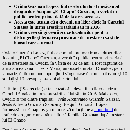
Ovidio Guzmán López, fiul celebrului lord mexican al
drogurilor Joaquín „El Chapo” Guzmán, a vorbit în
public pentru prima dată de la arestarea sa.
Acesta este acuzat că a devenit un lider cheie în Cartelul
Sinaloa în urma arestării tatălui său în 2016.
Ovidio vrea să își ceară scuze localnicilor pentru
distrugerile și teroarea provocate de arestarea sa și de
haosul care a urmat.
Ovidio Guzmán López, fiul celebrului lord mexican al drogurilor
Joaquín „El Chapo” Guzmán, a vorbit în public pentru prima dată
de la arestarea sa. Ovidio, în vârstă de 32 de ani, a fost capturat de
armata mexicană în Jesús María, un orășel din statul Sinaloa, pe 5
ianuarie, în timpul unei operațiuni sângeroase în care au fost uciși 10
soldați și 19 presupuși asasini ai cartelului.
El Ratón (‘Șoarecele’) este acuzat că a devenit un lider cheie în
Cartelul Sinaloa în urma arestării tatălui său în 2016. Mai exact,
Ovidio și trei dintre frații săi – Iván Archivaldo Guzmán Salazar,
Jesús Alfredo Guzmán Salazar și Joaquín Guzmán López –
formează Los Chapitos și controlează o facțiune a
imperiului
de
trafic de droguri care a rămas fidelă familiei Guzmán după arestarea
lui El Chapo.
După ce a fost capturat, Ovidio a fost dus la închisoarea de maximă