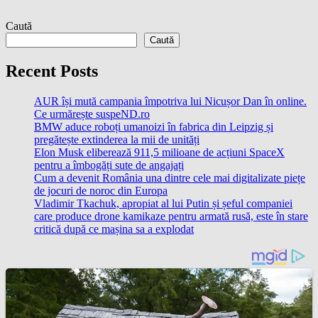
Caută
Caută
Recent Posts
AUR își mută campania împotriva lui Nicușor Dan în online.
Ce urmărește suspeND.ro
BMW aduce roboți umanoizi în fabrica din Leipzig și
pregătește extinderea la mii de unități
Elon Musk eliberează 911,5 milioane de acțiuni SpaceX
pentru a îmbogăți sute de angajați
Cum a devenit România una dintre cele mai digitalizate piețe
de jocuri de noroc din Europa
Vladimir Tkachuk, apropiat al lui Putin și șeful companiei
care produce drone kamikaze pentru armată rusă, este în stare
critică după ce mașina sa a explodat