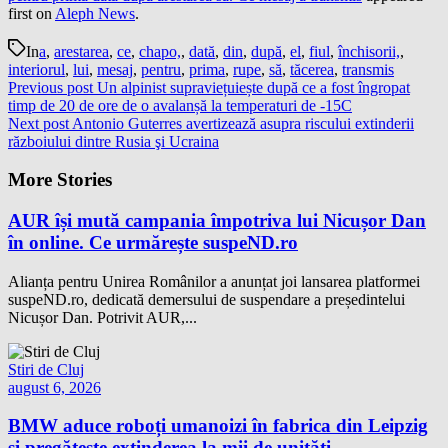
first on
Aleph News
.
In
a
,
arestarea
,
ce
,
chapo,
,
dată
,
din
,
după
,
el
,
fiul
,
închisorii,
,
interiorul
,
lui
,
mesaj
,
pentru
,
prima
,
rupe
,
să
,
tăcerea
,
transmis
Previous post
Un alpinist supraviețuiește după ce a fost îngropat
timp de 20 de ore de o avalanșă la temperaturi de -15C
Next post
Antonio Guterres avertizează asupra riscului extinderii
războiului dintre Rusia şi Ucraina
More Stories
AUR își mută campania împotriva lui Nicușor Dan
în online. Ce urmărește suspeND.ro
Alianța pentru Unirea Românilor a anunțat joi lansarea platformei
suspeND.ro, dedicată demersului de suspendare a președintelui
Nicușor Dan. Potrivit AUR,...
Stiri de Cluj
august 6, 2026
BMW aduce roboți umanoizi în fabrica din Leipzig
și pregătește extinderea la mii de unități