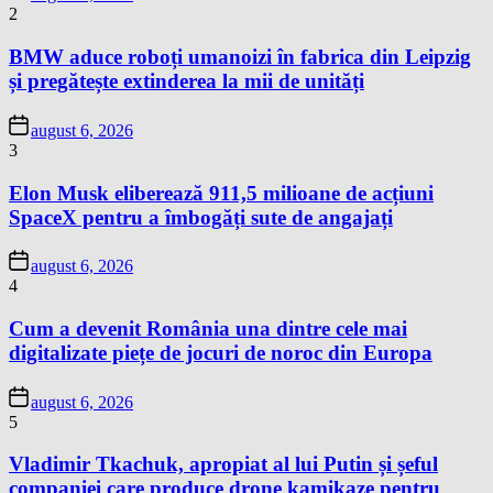
2
BMW aduce roboți umanoizi în fabrica din Leipzig
și pregătește extinderea la mii de unități
august 6, 2026
3
Elon Musk eliberează 911,5 milioane de acțiuni
SpaceX pentru a îmbogăți sute de angajați
august 6, 2026
4
Cum a devenit România una dintre cele mai
digitalizate piețe de jocuri de noroc din Europa
august 6, 2026
5
Vladimir Tkachuk, apropiat al lui Putin și șeful
companiei care produce drone kamikaze pentru