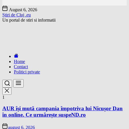
Skip
August 6, 2026
to
Știri de Cluj .eu
the
Un portal de stiri si informatii
content
Home
Contact
Politici private
1
AUR își mută campania împotriva lui Nicușor Dan
în online. Ce urmărește suspeND.ro
august 6, 2026