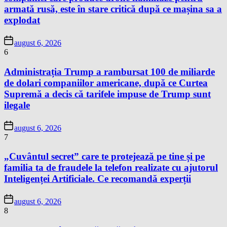
armată rusă, este în stare critică după ce mașina sa a
explodat
august 6, 2026
6
Administrația Trump a rambursat 100 de miliarde
de dolari companiilor americane, după ce Curtea
Supremă a decis că tarifele impuse de Trump sunt
ilegale
august 6, 2026
7
„Cuvântul secret” care te protejează pe tine și pe
familia ta de fraudele la telefon realizate cu ajutorul
Inteligenței Artificiale. Ce recomandă experții
august 6, 2026
8