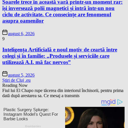
Soarele trece în această vară printr-un moment rar:
își inversează polii magnetici și intră într-un nou
ciclu de activitate. Ce consecințe are fenomenul
asupra oamenilor
august 6, 2026
9
Inteligența Artificială e noul motiv de ceartă între
colegi și în familie: „Produsele și serviciile care
utilizează A.I. mă fac nervos”
august 5, 2026
Știri de Cluj .eu
Reading Now
Fiul lui El Chapo rupe tăcerea din interiorul închisorii, pentru prima
dată după arestarea sa. Ce mesaj a transmis