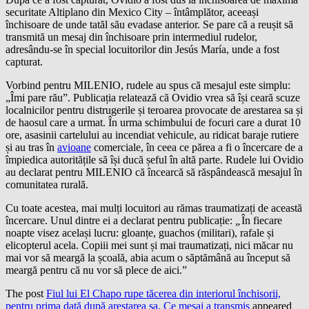
securitate Altiplano din Mexico City – întâmplător, aceeași
închisoare de unde tatăl său evadase anterior. Se pare că a reușit să
transmită un mesaj din închisoare prin intermediul rudelor,
adresându-se în special locuitorilor din Jesús María, unde a fost
capturat.
Vorbind pentru MILENIO, rudele au spus că mesajul este simplu:
„Îmi pare rău”. Publicația relatează că Ovidio vrea să își ceară scuze
localnicilor pentru distrugerile și teroarea provocate de arestarea sa și
de haosul care a urmat. În urma schimbului de focuri care a durat 10
ore, asasinii cartelului au incendiat vehicule, au ridicat baraje rutiere
și au tras în
avioane
comerciale, în ceea ce părea a fi o încercare de a
împiedica autoritățile să își ducă șeful în altă parte. Rudele lui Ovidio
au declarat pentru MILENIO că încearcă să răspândească mesajul în
comunitatea rurală.
Cu toate acestea, mai mulți locuitori au rămas traumatizați de această
încercare. Unul dintre ei a declarat pentru publicație:
„
În fiecare
noapte visez același lucru: gloanțe, guachos (militari), rafale și
elicopterul acela. Copiii mei sunt și mai traumatizați, nici măcar nu
mai vor să meargă la școală, abia acum o săptămână au început să
meargă pentru că nu vor să plece de aici.”
The post
Fiul lui El Chapo rupe tăcerea din interiorul închisorii,
pentru prima dată după arestarea sa. Ce mesaj a transmis
appeared