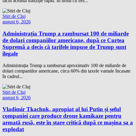
făcut această tranziție rapid. În urmă cu trei...
Stiri de Cluj
august 6, 2026
Administrația Trump a rambursat 100 de miliarde
de dolari companiilor americane, după ce Curtea
Supremă a decis că tarifele impuse de Trump sunt
ilegale
Administrația Trump a rambursat aproximativ 100 de miliarde de
dolari companiilor americane, circa 60% din taxele vamale încasate
în cadrul...
Stiri de Cluj
august 6, 2026
Vladimir Tkachuk, apropiat al lui Putin și șeful
companiei care produce drone kamikaze pentru
armată rusă, este în stare critică după ce mașina sa a
explodat