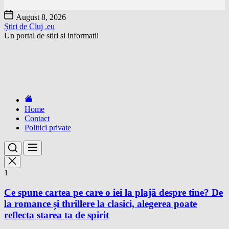
Skip
August 8, 2026
to
Știri de Cluj .eu
the
Un portal de stiri si informatii
content
Home
Contact
Politici private
1
Ce spune cartea pe care o iei la plajă despre tine? De
la romance și thrillere la clasici, alegerea poate
reflecta starea ta de spirit