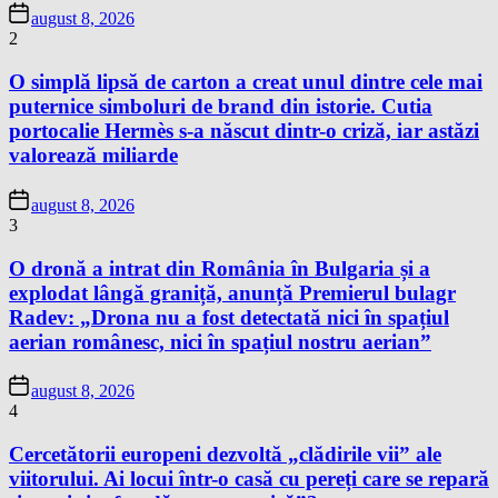
august 8, 2026
2
O simplă lipsă de carton a creat unul dintre cele mai
puternice simboluri de brand din istorie. Cutia
portocalie Hermès s-a născut dintr-o criză, iar astăzi
valorează miliarde
august 8, 2026
3
O dronă a intrat din România în Bulgaria și a
explodat lângă graniță, anunță Premierul bulagr
Radev: „Drona nu a fost detectată nici în spațiul
aerian românesc, nici în spațiul nostru aerian”
august 8, 2026
4
Cercetătorii europeni dezvoltă „clădirile vii” ale
viitorului. Ai locui într-o casă cu pereți care se repară