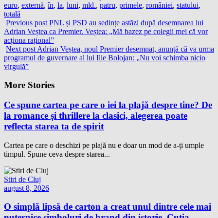
euro
,
externă
,
în
,
la
,
luni
,
mld.
,
patru
,
primele
,
româniei
,
statului
,
totală
Previous post
PNL și PSD au ședințe astăzi după desemnarea lui
Adrian Veștea ca Premier. Veștea: „Mă bazez pe colegii mei că vor
acționa rațional”
Next post
Adrian Veștea, noul Premier desemnat, anunță că va urma
programul de guvernare al lui Ilie Bolojan: „Nu voi schimba nicio
virgulă”
More Stories
Ce spune cartea pe care o iei la plajă despre tine? De
la romance și thrillere la clasici, alegerea poate
reflecta starea ta de spirit
Cartea pe care o deschizi pe plajă nu e doar un mod de a-ți umple
timpul. Spune ceva despre starea...
Stiri de Cluj
august 8, 2026
O simplă lipsă de carton a creat unul dintre cele mai
puternice simboluri de brand din istorie. Cutia