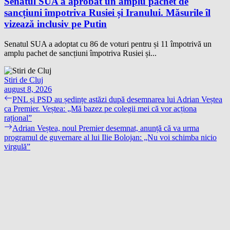
Senatul SUA a aprobat un amplu pachet de
sancțiuni împotriva Rusiei și Iranului. Măsurile îl
vizează inclusiv pe Putin
Senatul SUA a adoptat cu 86 de voturi pentru și 11 împotrivă un
amplu pachet de sancțiuni împotriva Rusiei și...
Stiri de Cluj
august 8, 2026
Navigare
Previous
PNL și PSD au ședințe astăzi după desemnarea lui Adrian Veștea
post:
ca Premier. Veștea: „Mă bazez pe colegii mei că vor acționa
în
rațional”
articole
Next
Adrian Veștea, noul Premier desemnat, anunță că va urma
post:
programul de guvernare al lui Ilie Bolojan: „Nu voi schimba nicio
virgulă”