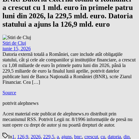
a crescut cu 1 mld. euro în primele patru
luni din 2026, la 229,5 mld. euro. Datoria
statului a ajuns la 126,9 mld. euro
Stiri de Cluj
iunie 15, 2026
Datoria externă totală a României, care include atât obligaţiile
statului, cât şi cele ale companiilor şi instituțiilor financiare, a crescut
cu 1,08 miliarde de euro în primele patru luni din 2026, până la
229,5 miliarde de euro la finalul lunii aprilie, potrivit datelor
publicate luni de Banca Naţională a României (BNR), scrie Ziarul
Financiar. Cea […]
Source
potrivit alephnews
Acest material este publicat de alephnews.ro distribuit prin
mecanismul RSS. Potrivit Legii nr. 8/1996 informațiile de presă nu
sunt opere cu drept de autor și nu poartă drepturi de autor.
In
1
,
126,9
,
2026
,
229,5
,
a
,
ajuns
,
bnr:
,
crescut
,
cu
,
datoria
,
din
,