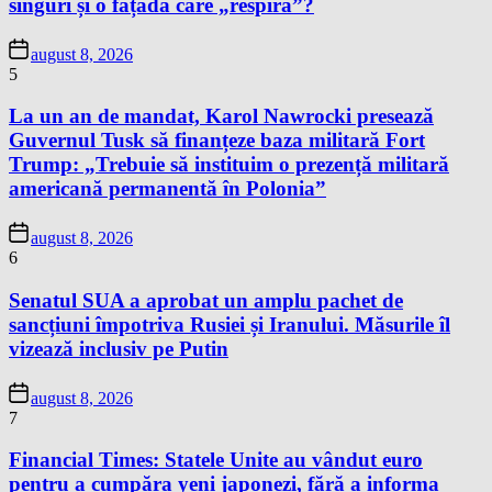
singuri și o fațadă care „respiră”?
august 8, 2026
5
La un an de mandat, Karol Nawrocki presează
Guvernul Tusk să finanțeze baza militară Fort
Trump: „Trebuie să instituim o prezență militară
americană permanentă în Polonia”
august 8, 2026
6
Senatul SUA a aprobat un amplu pachet de
sancțiuni împotriva Rusiei și Iranului. Măsurile îl
vizează inclusiv pe Putin
august 8, 2026
7
Financial Times: Statele Unite au vândut euro
pentru a cumpăra yeni japonezi, fără a informa