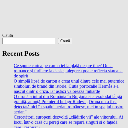
Caută
Caută
Recent Posts
Ce spune cartea pe care o iei la plajă despre tine? De la
romance și thrillere la clasici, alegerea poate reflecta starea ta
de spirit
O simplă lipsă de carton a creat unul dintre cele mai puternice
simboluri de brand din istorie. Cutia portocalie Hermès s-a
născut dintr-o criză, iar astăzi valorează miliarde
O dronă a intrat din România în Bulgaria și a explodat lângă
graniță, anunță Premierul bulagr Radev: „Drona nu a fost
detectată nici în spațiul aerian românesc, nici în spațiul nostru
aerian”
Cercetătorii europeni dezvoltă „clădirile vii” ale viitorului. Ai
locui într-o casă cu pereți care se repară singuri și o fațadă
care „respiră”?