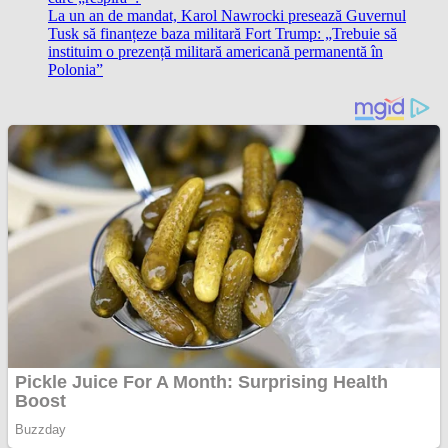
La un an de mandat, Karol Nawrocki presează Guvernul
Tusk să finanțeze baza militară Fort Trump: „Trebuie să
instituim o prezență militară americană permanentă în
Polonia”