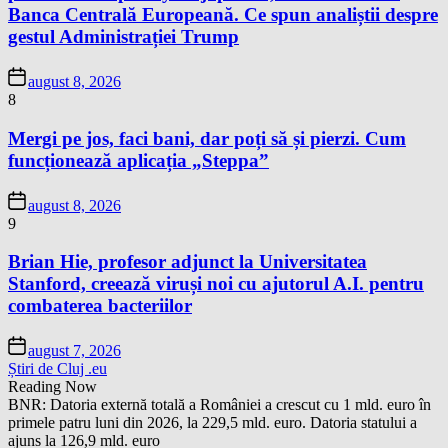
Banca Centrală Europeană. Ce spun analiștii despre
gestul Administrației Trump
august 8, 2026
8
Mergi pe jos, faci bani, dar poți să și pierzi. Cum
funcționează aplicația „Steppa”
august 8, 2026
9
Brian Hie, profesor adjunct la Universitatea
Stanford, creează viruși noi cu ajutorul A.I. pentru
combaterea bacteriilor
august 7, 2026
Știri de Cluj .eu
Reading Now
BNR: Datoria externă totală a României a crescut cu 1 mld. euro în
primele patru luni din 2026, la 229,5 mld. euro. Datoria statului a
ajuns la 126,9 mld. euro