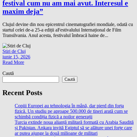
festival cum nu am mai avut. Interesul e
maxim deja”
Clujul devine din nou epicentrul cinematografiei mondiale, odată cu
startul celei de-a 25-a ediții aFestivalului Internațional de Film
Transilvania. Anul acesta, festivalul îmbracă haine de...
Stiri de Cluj
iunie 15, 2026
Read More
Caută
Caută
Recent Posts
Copiii Europei au tehnologia în mână, dar pierd din forța
fizică. Un studiu pe aproape 500.000 de tineri arată cum se
schimbă condiția fizică a noilor generații
Turcia extinde noua alianță militară formată cu Arabia Saudită
și Pakistan. Ankara invită Egiptul să se alăture unei forțe care
ar putea ajunge la două milioane de militari