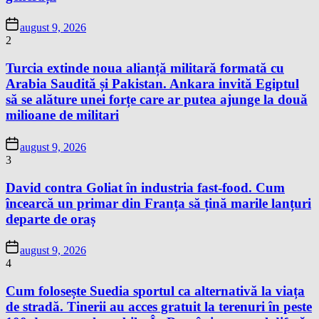
august 9, 2026
2
Turcia extinde noua alianță militară formată cu
Arabia Saudită și Pakistan. Ankara invită Egiptul
să se alăture unei forțe care ar putea ajunge la două
milioane de militari
august 9, 2026
3
David contra Goliat în industria fast-food. Cum
încearcă un primar din Franța să țină marile lanțuri
departe de oraș
august 9, 2026
4
Cum folosește Suedia sportul ca alternativă la viața
de stradă. Tinerii au acces gratuit la terenuri în peste