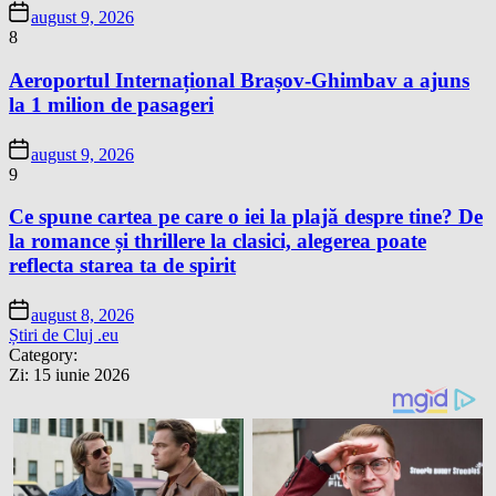
august 9, 2026
8
Aeroportul Internațional Brașov-Ghimbav a ajuns
la 1 milion de pasageri
august 9, 2026
9
Ce spune cartea pe care o iei la plajă despre tine? De
la romance și thrillere la clasici, alegerea poate
reflecta starea ta de spirit
august 8, 2026
Știri de Cluj .eu
Category:
Zi:
15 iunie 2026