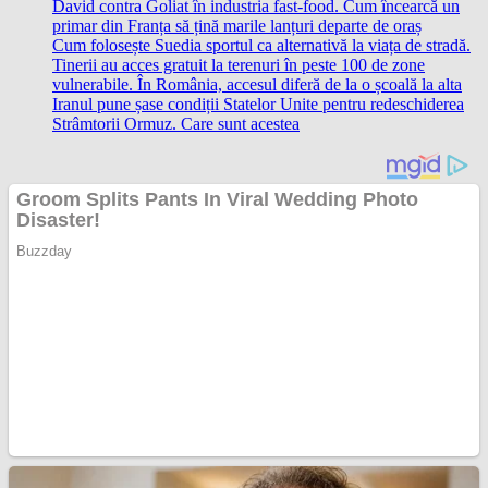
David contra Goliat în industria fast-food. Cum încearcă un
primar din Franța să țină marile lanțuri departe de oraș
Cum folosește Suedia sportul ca alternativă la viața de stradă.
Tinerii au acces gratuit la terenuri în peste 100 de zone
vulnerabile. În România, accesul diferă de la o școală la alta
Iranul pune șase condiții Statelor Unite pentru redeschiderea
Strâmtorii Ormuz. Care sunt acestea