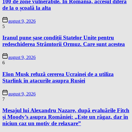
100 de zone vulnerabile. În România, accesul diferă
de la o școală la alta
august 9, 2026
5
Iranul pune șase condiții Statelor Unite pentru
redeschiderea Strâmtorii Ormuz. Care sunt acestea
august 9, 2026
6
Elon Musk refuză cererea Ucrainei de a utiliza
Starlink în atacurile asupra Rusiei
august 9, 2026
7
Mesajul lui Alexandru Nazare, după evaluările Fitch
și Moody’s asupra României: „Este un răgaz, dar în
niciun caz un motiv de relaxare”