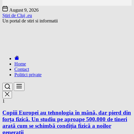
Skip
August 9, 2026
to
Știri de Cluj .eu
the
Un portal de stiri si informatii
content
Home
Contact
Politici private
1
Copiii Europei au tehnologia în mână, dar pierd din
forța fizică. Un studiu pe aproape 500.000 de tineri
arată cum se schimbă condiția fizică a noilor
generații