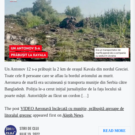
Un Antonov 12 s-a prăbușit la 2 km de orașul Kavala din nordul Greciei.
Toate cele 8 persoane care se aflau la bordul avionului au murit.
Aeronava de marfă era ucraineană și transporta muniție din Serbia către
Bangladesh. Poliția le-a cerut inițial jurnaliștilor de la fața locului să
poarte măști. Autoritățile au făcut un cordon […]
The post
VIDEO Aeronavă încărcată cu muniție, prăbușită aproape de
litoralul grecesc
appeared first on
Aleph News
.
STIRI DE CLUJ
READ MORE
IULIE 19, 2022