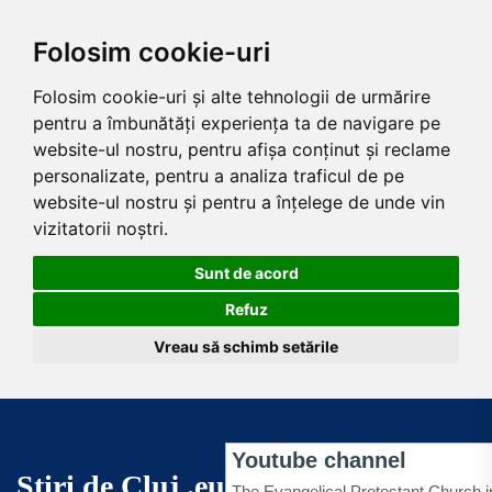
Folosim cookie-uri
Folosim cookie-uri și alte tehnologii de urmărire
pentru a îmbunătăți experiența ta de navigare pe
website-ul nostru, pentru afișa conținut și reclame
personalizate, pentru a analiza traficul de pe
website-ul nostru și pentru a înțelege de unde vin
vizitatorii noștri.
Sunt de acord
Refuz
Vreau să schimb setările
Skip
to
the
Știri de Cluj .eu