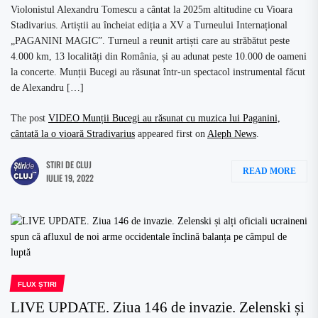
Violonistul Alexandru Tomescu a cântat la 2025m altitudine cu Vioara
Stadivarius. Artiștii au încheiat ediția a XV a Turneului Internațional
„PAGANINI MAGIC”. Turneul a reunit artiști care au străbătut peste
4.000 km, 13 localități din România, și au adunat peste 10.000 de oameni
la concerte. Munții Bucegi au răsunat într-un spectacol instrumental făcut
de Alexandru […]
The post
VIDEO Munții Bucegi au răsunat cu muzica lui Paganini,
cântată la o vioară Stradivarius
appeared first on
Aleph News
.
STIRI DE CLUJ
READ MORE
IULIE 19, 2022
FLUX ȘTIRI
LIVE UPDATE. Ziua 146 de invazie. Zelenski și