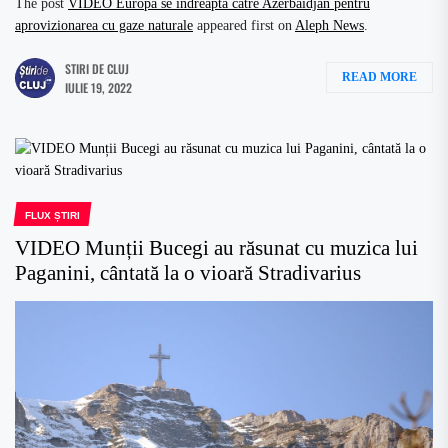
The post
VIDEO Europa se îndreaptă către Azerbaidjan pentru
aprovizionarea cu gaze naturale
appeared first on
Aleph News
.
STIRI DE CLUJ
READ MORE
IULIE 19, 2022
FLUX ȘTIRI
VIDEO Munții Bucegi au răsunat cu muzica lui
Paganini, cântată la o vioară Stradivarius