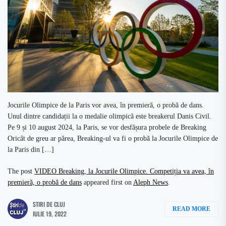
Jocurile Olimpice de la Paris vor avea, în premieră, o probă de dans.
Unul dintre candidații la o medalie olimpică este breakerul Danis Civil.
Pe 9 și 10 august 2024, la Paris, se vor desfășura probele de Breaking
Oricât de greu ar părea, Breaking-ul va fi o probă la Jocurile Olimpice de
la Paris din […]
The post
VIDEO Breaking, la Jocurile Olimpice. Competiția va avea, în
premieră, o probă de dans
appeared first on
Aleph News
.
STIRI DE CLUJ
READ MORE
IULIE 19, 2022