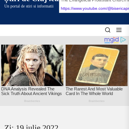
content
Un portal de stiri si informatii
Zi:
19 iulie 2022