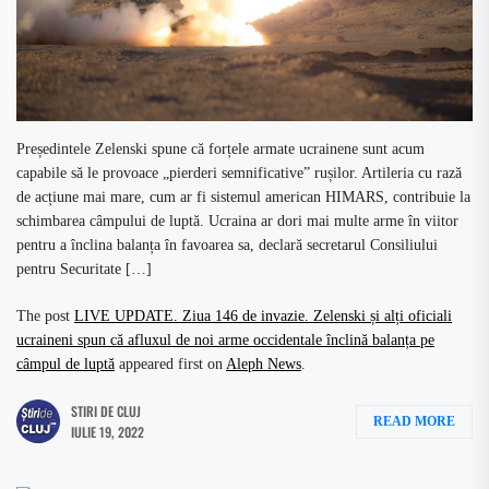
Președintele Zelenski spune că forțele armate ucrainene sunt acum
capabile să le provoace „pierderi semnificative” rușilor. Artileria cu rază
de acțiune mai mare, cum ar fi sistemul american HIMARS, contribuie la
schimbarea câmpului de luptă. Ucraina ar dori mai multe arme în viitor
pentru a înclina balanța în favoarea sa, declară secretarul Consiliului
pentru Securitate […]
The post
LIVE UPDATE. Ziua 146 de invazie. Zelenski și alți oficiali
ucraineni spun că afluxul de noi arme occidentale înclină balanța pe
câmpul de luptă
appeared first on
Aleph News
.
STIRI DE CLUJ
READ MORE
IULIE 19, 2022