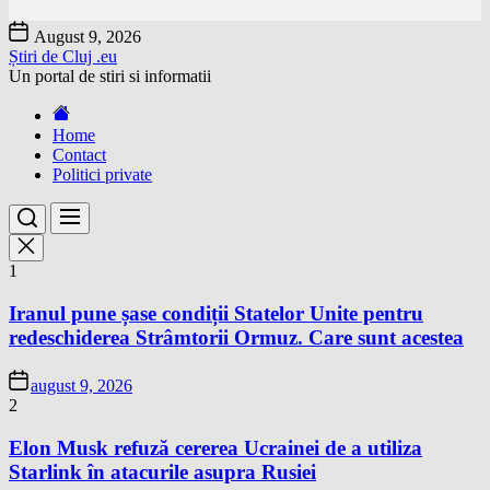
Skip
August 9, 2026
to
Știri de Cluj .eu
the
Un portal de stiri si informatii
content
Home
Contact
Politici private
1
Iranul pune șase condiții Statelor Unite pentru
redeschiderea Strâmtorii Ormuz. Care sunt acestea
august 9, 2026
2
Elon Musk refuză cererea Ucrainei de a utiliza
Starlink în atacurile asupra Rusiei