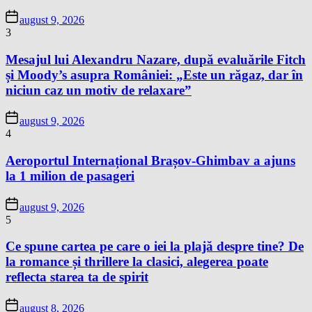
august 9, 2026
3
Mesajul lui Alexandru Nazare, după evaluările Fitch
și Moody’s asupra României: „Este un răgaz, dar în
niciun caz un motiv de relaxare”
august 9, 2026
4
Aeroportul Internațional Brașov-Ghimbav a ajuns
la 1 milion de pasageri
august 9, 2026
5
Ce spune cartea pe care o iei la plajă despre tine? De
la romance și thrillere la clasici, alegerea poate
reflecta starea ta de spirit
august 8, 2026