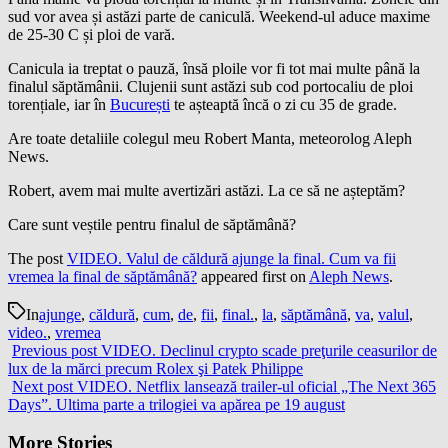
sud vor avea și astăzi parte de caniculă. Weekend-ul aduce maxime
de 25-30 C și ploi de vară.
Canicula ia treptat o pauză, însă ploile vor fi tot mai multe până la
finalul săptămânii. Clujenii sunt astăzi sub cod portocaliu de ploi
torențiale, iar în
București
te așteaptă încă o zi cu 35 de grade.
Are toate detaliile colegul meu Robert Manta, meteorolog Aleph
News.
Robert, avem mai multe avertizări astăzi. La ce să ne așteptăm?
Care sunt veștile pentru finalul de săptămână?
The post
VIDEO. Valul de căldură ajunge la final. Cum va fii
vremea la final de săptămână?
appeared first on
Aleph News
.
In
ajunge
,
căldură
,
cum
,
de
,
fii
,
final.
,
la
,
săptămână
,
va
,
valul
,
video.
,
vremea
Previous post
VIDEO. Declinul crypto scade preţurile ceasurilor de
lux de la mărci precum Rolex şi Patek Philippe
Next post
VIDEO. Netflix lansează trailer-ul oficial „The Next 365
Days”. Ultima parte a trilogiei va apărea pe 19 august
More Stories