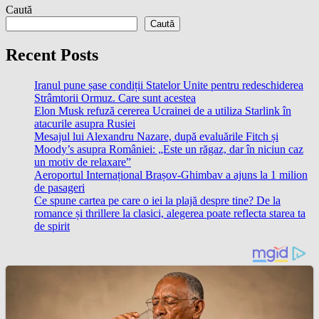
Caută
Caută
Recent Posts
Iranul pune șase condiții Statelor Unite pentru redeschiderea
Strâmtorii Ormuz. Care sunt acestea
Elon Musk refuză cererea Ucrainei de a utiliza Starlink în
atacurile asupra Rusiei
Mesajul lui Alexandru Nazare, după evaluările Fitch și
Moody’s asupra României: „Este un răgaz, dar în niciun caz
un motiv de relaxare”
Aeroportul Internațional Brașov-Ghimbav a ajuns la 1 milion
de pasageri
Ce spune cartea pe care o iei la plajă despre tine? De la
romance și thrillere la clasici, alegerea poate reflecta starea ta
de spirit