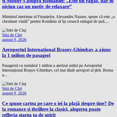
și Moody’s asupra României: „Este un răgaz, dar în
niciun caz un motiv de relaxare”
Ministrul interimar al Finanțelor, Alexandru Nazare, spune că este „o
chestiune vitală” pentru România să își crească ratingul de țară....
Stiri de Cluj
august 9, 2026
Aeroportul Internațional Brașov-Ghimbav a ajuns
la 1 milion de pasageri
Pasagerul cu numărul 1 milion a aterizat astăzi pe Aeroportul
Internațional Brașov-Ghimbav, cel mai tânăr aeroport al țării. Borna
a...
Stiri de Cluj
august 9, 2026
Ce spune cartea pe care o iei la plajă despre tine? De
la romance și thrillere la clasici, alegerea poate
reflecta starea ta de spirit