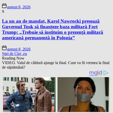
august 8, 2026
9
La un an de mandat, Karol Nawrocki presează
Guvernul Tusk să finanțeze baza militară Fort
Trump: „Trebuie să instituim o prezență militară
americană permanentă în Polonia”
august 8, 2026
Știri de Cluj .eu
Reading Now
VIDEO. Valul de căldură ajunge la final. Cum va fii vremea la final
de săptămână?