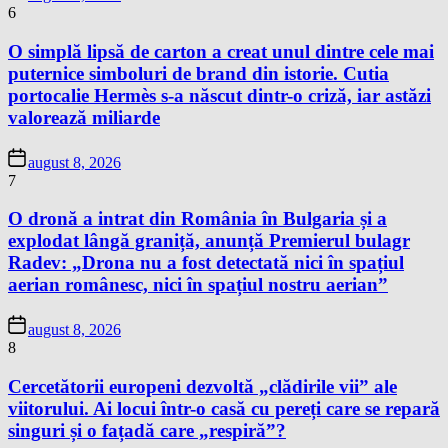
6
O simplă lipsă de carton a creat unul dintre cele mai
puternice simboluri de brand din istorie. Cutia
portocalie Hermès s-a născut dintr-o criză, iar astăzi
valorează miliarde
august 8, 2026
7
O dronă a intrat din România în Bulgaria și a
explodat lângă graniță, anunță Premierul bulagr
Radev: „Drona nu a fost detectată nici în spațiul
aerian românesc, nici în spațiul nostru aerian”
august 8, 2026
8
Cercetătorii europeni dezvoltă „clădirile vii” ale
viitorului. Ai locui într-o casă cu pereți care se repară
singuri și o fațadă care „respiră”?