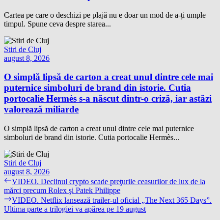
Cartea pe care o deschizi pe plajă nu e doar un mod de a-ți umple
timpul. Spune ceva despre starea...
Stiri de Cluj
august 8, 2026
O simplă lipsă de carton a creat unul dintre cele mai
puternice simboluri de brand din istorie. Cutia
portocalie Hermès s-a născut dintr-o criză, iar astăzi
valorează miliarde
O simplă lipsă de carton a creat unul dintre cele mai puternice
simboluri de brand din istorie. Cutia portocalie Hermès...
Stiri de Cluj
august 8, 2026
Navigare
Previous
VIDEO. Declinul crypto scade preţurile ceasurilor de lux de la
post:
mărci precum Rolex şi Patek Philippe
în
Next
VIDEO. Netflix lansează trailer-ul oficial „The Next 365 Days”.
articole
post:
Ultima parte a trilogiei va apărea pe 19 august