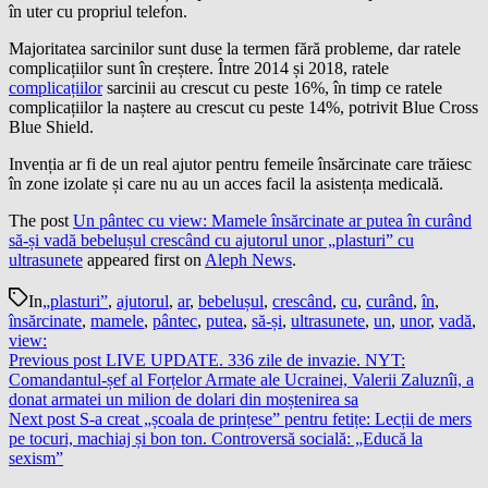
în uter cu propriul telefon.
Majoritatea sarcinilor sunt duse la termen fără probleme, dar ratele
complicațiilor sunt în creștere. Între 2014 și 2018, ratele
complicațiilor
sarcinii au crescut cu peste 16%, în timp ce ratele
complicațiilor la naștere au crescut cu peste 14%, potrivit Blue Cross
Blue Shield.
Invenția ar fi de un real ajutor pentru femeile însărcinate care trăiesc
în zone izolate și care nu au un acces facil la asistența medicală.
The post
Un pântec cu view: Mamele însărcinate ar putea în curând
să-și vadă bebelușul crescând cu ajutorul unor „plasturi” cu
ultrasunete
appeared first on
Aleph News
.
In
„plasturi”
,
ajutorul
,
ar
,
bebelușul
,
crescând
,
cu
,
curând
,
în
,
însărcinate
,
mamele
,
pântec
,
putea
,
să-și
,
ultrasunete
,
un
,
unor
,
vadă
,
view:
Previous post
LIVE UPDATE. 336 zile de invazie. NYT:
Comandantul-șef al Forțelor Armate ale Ucrainei, Valerii Zaluznîi, a
donat armatei un milion de dolari din moștenirea sa
Next post
S-a creat „școala de prințese” pentru fetițe: Lecții de mers
pe tocuri, machiaj și bon ton. Controversă socială: „Educă la
sexism”