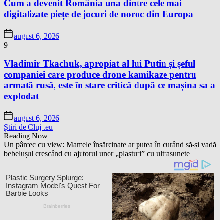
Cum a devenit România una dintre cele mai
digitalizate piețe de jocuri de noroc din Europa
august 6, 2026
9
Vladimir Tkachuk, apropiat al lui Putin și șeful
companiei care produce drone kamikaze pentru
armată rusă, este în stare critică după ce mașina sa a
explodat
august 6, 2026
Știri de Cluj .eu
Reading Now
Un pântec cu view: Mamele însărcinate ar putea în curând să-și vadă
bebelușul crescând cu ajutorul unor „plasturi” cu ultrasunete