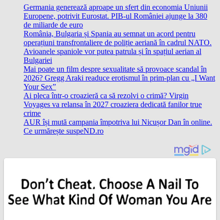
Germania generează aproape un sfert din economia Uniunii
Europene, potrivit Eurostat. PIB-ul României ajunge la 380
de miliarde de euro
România, Bulgaria și Spania au semnat un acord pentru
operațiuni transfrontaliere de poliție aeriană în cadrul NATO.
Avioanele spaniole vor putea patrula și în spațiul aerian al
Bulgariei
Mai poate un film despre sexualitate să provoace scandal în
2026? Gregg Araki readuce erotismul în prim-plan cu „I Want
Your Sex”
Ai pleca într-o croazieră ca să rezolvi o crimă? Virgin
Voyages va relansa în 2027 croaziera dedicată fanilor true
crime
AUR își mută campania împotriva lui Nicușor Dan în online.
Ce urmărește suspeND.ro