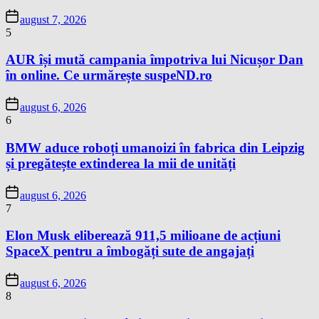
august 7, 2026
5
AUR își mută campania împotriva lui Nicușor Dan
în online. Ce urmărește suspeND.ro
august 6, 2026
6
BMW aduce roboți umanoizi în fabrica din Leipzig
și pregătește extinderea la mii de unități
august 6, 2026
7
Elon Musk eliberează 911,5 milioane de acțiuni
SpaceX pentru a îmbogăți sute de angajați
august 6, 2026
8