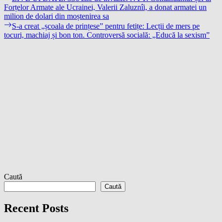
post:
Forțelor Armate ale Ucrainei, Valerii Zaluznîi, a donat armatei un
în
milion de dolari din moștenirea sa
articole
Next
S-a creat „școala de prințese” pentru fetițe: Lecții de mers pe
post:
tocuri, machiaj și bon ton. Controversă socială: „Educă la sexism”
Caută
Caută
Recent Posts