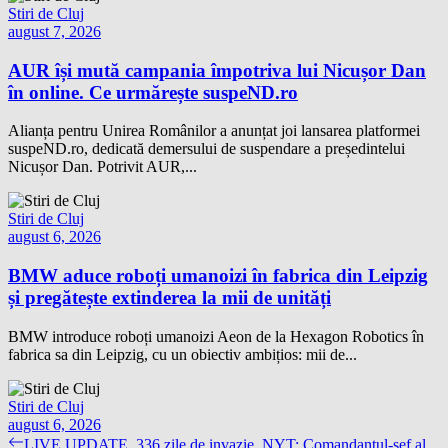
Stiri de Cluj
august 7, 2026
AUR își mută campania împotriva lui Nicușor Dan
în online. Ce urmărește suspeND.ro
Alianța pentru Unirea Românilor a anunțat joi lansarea platformei
suspeND.ro, dedicată demersului de suspendare a președintelui
Nicușor Dan. Potrivit AUR,...
Stiri de Cluj
august 6, 2026
BMW aduce roboți umanoizi în fabrica din Leipzig
și pregătește extinderea la mii de unități
BMW introduce roboți umanoizi Aeon de la Hexagon Robotics în
fabrica sa din Leipzig, cu un obiectiv ambițios: mii de...
Stiri de Cluj
august 6, 2026
Navigare
Previous
LIVE UPDATE. 336 zile de invazie. NYT: Comandantul-șef al