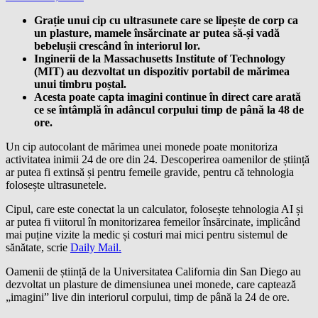
Grație unui cip cu ultrasunete care se lipește de corp ca
un plasture, mamele însărcinate ar putea să-și vadă
bebelușii crescând în interiorul lor.
Inginerii de la Massachusetts Institute of Technology
(MIT) au dezvoltat un dispozitiv portabil de mărimea
unui timbru poștal.
Acesta poate capta imagini continue în direct care arată
ce se întâmplă în adâncul corpului timp de până la 48 de
ore.
Un cip autocolant de mărimea unei monede poate monitoriza
activitatea inimii 24 de ore din 24. Descoperirea oamenilor de știință
ar putea fi extinsă și pentru femeile gravide, pentru că tehnologia
folosește ultrasunetele.
Cipul, care este conectat la un calculator, folosește tehnologia AI și
ar putea fi viitorul în monitorizarea femeilor însărcinate, implicând
mai puține vizite la medic și costuri mai mici pentru sistemul de
sănătate, scrie
Daily Mail.
Oamenii de știință de la Universitatea California din San Diego au
dezvoltat un plasture de dimensiunea unei monede, care captează
„imagini” live din interiorul corpului, timp de până la 24 de ore.