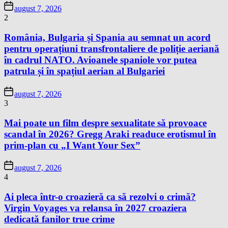
august 7, 2026
2
România, Bulgaria și Spania au semnat un acord
pentru operațiuni transfrontaliere de poliție aeriană
în cadrul NATO. Avioanele spaniole vor putea
patrula și în spațiul aerian al Bulgariei
august 7, 2026
3
Mai poate un film despre sexualitate să provoace
scandal în 2026? Gregg Araki readuce erotismul în
prim-plan cu „I Want Your Sex”
august 7, 2026
4
Ai pleca într-o croazieră ca să rezolvi o crimă?
Virgin Voyages va relansa în 2027 croaziera
dedicată fanilor true crime