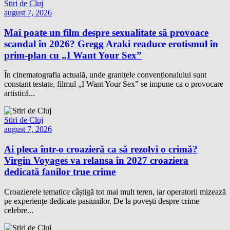
Stiri de Cluj
august 7, 2026
Mai poate un film despre sexualitate să provoace
scandal în 2026? Gregg Araki readuce erotismul în
prim-plan cu „I Want Your Sex”
În cinematografia actuală, unde granițele convenționalului sunt
constant testate, filmul „I Want Your Sex” se impune ca o provocare
artistică...
Stiri de Cluj
august 7, 2026
Ai pleca într-o croazieră ca să rezolvi o crimă?
Virgin Voyages va relansa în 2027 croaziera
dedicată fanilor true crime
Croazierele tematice câștigă tot mai mult teren, iar operatorii mizează
pe experiențe dedicate pasiunilor. De la povești despre crime
celebre...