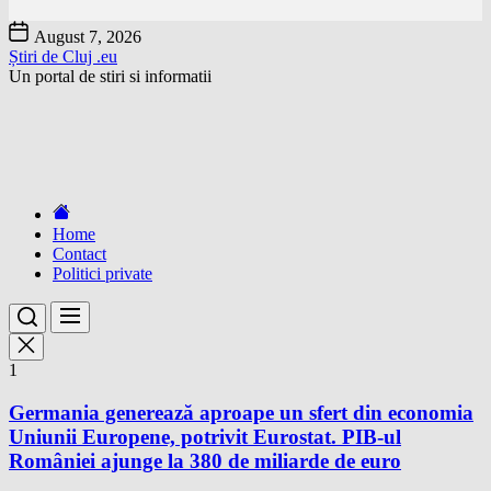
Skip
August 7, 2026
to
Știri de Cluj .eu
the
Un portal de stiri si informatii
content
Home
Contact
Politici private
1
Germania generează aproape un sfert din economia
Uniunii Europene, potrivit Eurostat. PIB-ul
României ajunge la 380 de miliarde de euro