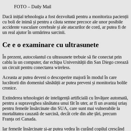
FOTO – Daily Mail
Dacă inițial tehnologia a fost dezvoltată pentru a monitoriza pacienții
cu boli de inimă și pentru a căuta semne precoce ale unor posibile
accidente vasculare cerebrale și ale atacurilor de cord, ar putea fi de
un real ajutor în urmărirea sarcinii.
Ce e o examinare cu ultrasunete
În prezent, autocolantul cu ultrasunete trebuie să fie conectat prin
cablu la un computer, dar echipa Universității din San Diego creează
un circuit pentru conectarea wireless.
Aceasta ar putea deveni o descoperire majoră în modul în care
lucrătorii din domeniul sănătății ar putea preveni și monitoriza bolile
cronice.
Extinderea tehnologiei de inteligență artificială cu învățare automată,
pentru a supraveghea sănătatea unui făt în uter, ar fi un avantaj uriaș
pentru femeile însărcinate din SUA, care sunt mai vulnerabile la
mortalitatea cauzată de sarcină, decât cele din alte țări, precum
Franța ori Canada.
Iar femeile însărcinate și-ar putea vedea în curând copilul crescând