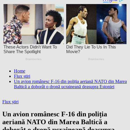
Home
Flux știri
Un avion românesc F-16 din poliția aeriană NATO din Marea
Baltică a doborât o dronă ucraineană deasupra Estoniei
Flux știri
Un avion românesc F-16 din poliția
aeriană NATO din Marea Baltică a
doborât o dronă ucraineană deasupra