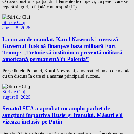
O casă construită parțial din filamente de ciuperci, cu pereți care se
repară singuri, o fațadă care respiră și își...
Stiri de Cluj
august 8, 2026
La un an de mandat, Karol Nawrocki presează
Guvernul Tusk să finanțeze baza militară Fort
Trump: „Trebuie să instituim o prezență militară
americană permanentă în Polonia”
Președintele Poloniei, Karol Nawrocki, a marcat joi un an de mandat
cu un discurs în care și-a asumat principalul succes...
Stiri de Cluj
august 8, 2026
Senatul SUA a aprobat un amplu pachet de
sancțiuni împotriva Rusiei și Iranului. Măsurile îl
vizează inclusiv pe Putin
Senatul SUA a adoptat cu 86 de voturi pentru și 11 împotrivă un