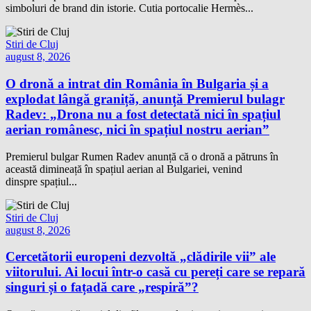
simboluri de brand din istorie. Cutia portocalie Hermès...
Stiri de Cluj
august 8, 2026
O dronă a intrat din România în Bulgaria și a
explodat lângă graniță, anunță Premierul bulagr
Radev: „Drona nu a fost detectată nici în spațiul
aerian românesc, nici în spațiul nostru aerian”
Premierul bulgar Rumen Radev anunță că o dronă a pătruns în
această dimineață în spațiul aerian al Bulgariei, venind
dinspre spațiul...
Stiri de Cluj
august 8, 2026
Cercetătorii europeni dezvoltă „clădirile vii” ale
viitorului. Ai locui într-o casă cu pereți care se repară
singuri și o fațadă care „respiră”?