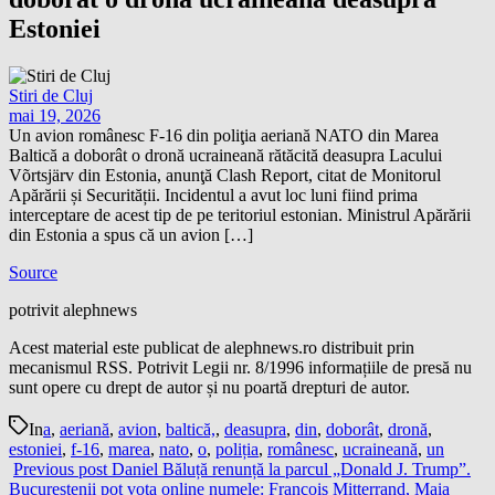
Estoniei
Stiri de Cluj
mai 19, 2026
Un avion românesc F-16 din poliţia aeriană NATO din Marea
Baltică a doborât o dronă ucraineană rătăcită deasupra Lacului
Võrtsjärv din Estonia, anunţă Clash Report, citat de Monitorul
Apărării și Securității. Incidentul a avut loc luni fiind prima
interceptare de acest tip de pe teritoriul estonian. Ministrul Apărării
din Estonia a spus că un avion […]
Source
potrivit alephnews
Acest material este publicat de alephnews.ro distribuit prin
mecanismul RSS. Potrivit Legii nr. 8/1996 informațiile de presă nu
sunt opere cu drept de autor și nu poartă drepturi de autor.
In
a
,
aeriană
,
avion
,
baltică,
,
deasupra
,
din
,
doborât
,
dronă
,
estoniei
,
f-16
,
marea
,
nato
,
o
,
poliția
,
românesc
,
ucraineană
,
un
Previous post
Daniel Băluță renunță la parcul „Donald J. Trump”.
Bucureștenii pot vota online numele: François Mitterrand, Maia