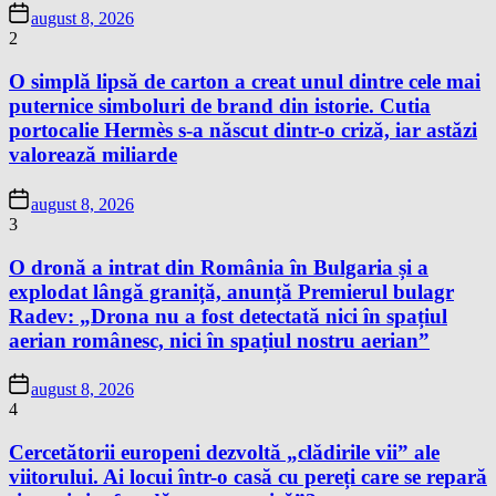
august 8, 2026
2
O simplă lipsă de carton a creat unul dintre cele mai
puternice simboluri de brand din istorie. Cutia
portocalie Hermès s-a născut dintr-o criză, iar astăzi
valorează miliarde
august 8, 2026
3
O dronă a intrat din România în Bulgaria și a
explodat lângă graniță, anunță Premierul bulagr
Radev: „Drona nu a fost detectată nici în spațiul
aerian românesc, nici în spațiul nostru aerian”
august 8, 2026
4
Cercetătorii europeni dezvoltă „clădirile vii” ale
viitorului. Ai locui într-o casă cu pereți care se repară