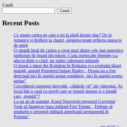
Caută
Caută
Recent Posts
Ce spune cartea pe care o iei la plajă despre tine? De la
romance și thrillere la clasici, alegerea poate reflecta starea ta
de spirit
O simplă lipsă de carton a creat unul dintre cele mai puternice
simboluri de brand din istorie. Cutia portocalie Hermès s-a
născut dintr-o criză, iar astăzi valorează miliarde
O dronă a intrat din România în Bulgaria și a explodat lângă
graniță, anunță Premierul bulagr Radev: „Drona nu a fost
detectată nici în spațiul aerian românesc, nici în spațiul nostru
aerian”
Cercetătorii europeni dezvoltă „clădirile vii” ale viitorului. Ai
locui într-o casă cu pereți care se repară singuri și o fațadă
care „respiră”?
La un an de mandat, Karol Nawrocki presează Guvernul
Tusk să finanțeze baza militară Fort Trump: „Trebuie să
instituim o prezență militară americană permanentă în
Polonia”