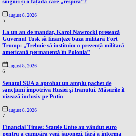
singuri și o fațadă care „respiră”?
august 8, 2026
5
La un an de mandat, Karol Nawrocki presează
Guvernul Tusk să finanțeze baza militară Fort
Trump: „Trebuie să instituim o prezență militară
americană permanentă în Polonia”
august 8, 2026
6
Senatul SUA a aprobat un amplu pachet de
sancțiuni împotriva Rusiei și Iranului. Măsurile îl
vizează inclusiv pe Putin
august 8, 2026
7
Financial Times: Statele Unite au vândut euro
pentru a cumpăra yeni japonezi, fără a informa