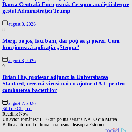
Banca Centrală Europeană. Ce spun analiștii despre
gestul Administrației Trump
august 8, 2026
8
Mergi pe jos, faci bani, dar poți să și pierzi. Cum
funcționează aplicația „Steppa”
august 8, 2026
9
Brian Hie, profesor adjunct la Universitatea
Stanford, creează viruși noi cu ajutorul A.I. pentru
combaterea bacteriilor
august 7, 2026
Știri de Cluj .eu
Reading Now
Un avion românesc F-16 din poliția aeriană NATO din Marea
Baltică a doborât o dronă ucraineană deasupra Estoniei