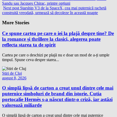
Sandu sau Jacques Chirac, printre opțiuni
Next post
Starship V3 de la SpaceX, cea mai puternică rachetă
construită vreodată, urmează să decoleze în această noapte
More Stories
Ce spune cartea pe care o iei la plajă despre tine? De
la romance și thrillere la clasici, alegerea poate
reflecta starea ta de spirit
Cartea pe care o deschizi pe plajă nu e doar un mod de a-ți umple
timpul. Spune ceva despre starea...
Stiri de Cluj
august 8, 2026
O simplă lipsă de carton a creat unul dintre cele mai
puternice simboluri de brand din istorie. Cutia
portocalie Hermès s-a născut dintr-o criză, iar astăzi
valorează miliarde
O simplă lipsă de carton a creat unul dintre cele mai puternice