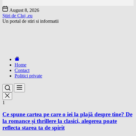
Skip
August 8, 2026
to
Știri de Cluj .eu
the
Un portal de stiri si informatii
content
Home
Contact
Politici private
1
Ce spune cartea pe care o iei la plajă despre tine? De
la romance și thrillere la clasici, alegerea poate
reflecta starea ta de spirit