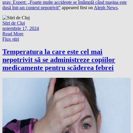
grav. Expert: „Foarte multe accidente se întâmplă când mașina este
dusă într-un context nepotrivit”
appeared first on
Aleph News
.
Stiri de Cluj
noiembrie 17, 2024
Read More
Flux știri
Temperatura la care este cel mai
nepotrivit să se administreze copiilor
medicamente pentru scăderea febrei