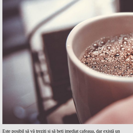
Este posibil să vă treziți și să beți imediat cafeaua, dar există un