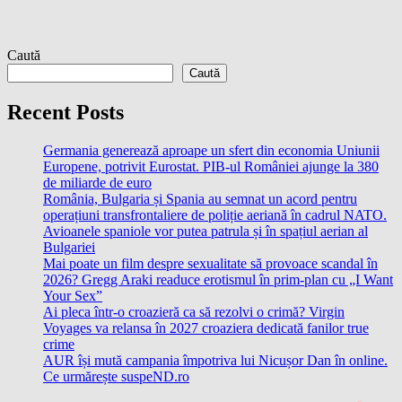
Caută
Caută
Recent Posts
Germania generează aproape un sfert din economia Uniunii
Europene, potrivit Eurostat. PIB-ul României ajunge la 380
de miliarde de euro
România, Bulgaria și Spania au semnat un acord pentru
operațiuni transfrontaliere de poliție aeriană în cadrul NATO.
Avioanele spaniole vor putea patrula și în spațiul aerian al
Bulgariei
Mai poate un film despre sexualitate să provoace scandal în
2026? Gregg Araki readuce erotismul în prim-plan cu „I Want
Your Sex”
Ai pleca într-o croazieră ca să rezolvi o crimă? Virgin
Voyages va relansa în 2027 croaziera dedicată fanilor true
crime
AUR își mută campania împotriva lui Nicușor Dan în online.
Ce urmărește suspeND.ro