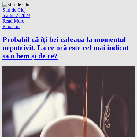
Stiri de Cluj
martie 2, 2023
Read More
Flux știri
Probabil că îți bei cafeaua la momentul
nepotrivit. La ce oră este cel mai indicat
să o bem și de ce?