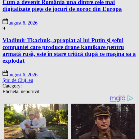
Cum a devenit România una dintre cele mai
digitalizate piețe de jocuri de noroc din Europa
august 6, 2026
9
Vladimir Tkachuk, apropiat al lui Putin și șeful
companiei care produce drone kamikaze pentru
armată rusă, este în stare critică după ce mașina sa a
explodat
august 6, 2026
Știri de Cluj .eu
Category:
Etichetă:
nepotrivit.