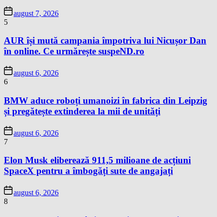
august 7, 2026
5
AUR își mută campania împotriva lui Nicușor Dan
în online. Ce urmărește suspeND.ro
august 6, 2026
6
BMW aduce roboți umanoizi în fabrica din Leipzig
și pregătește extinderea la mii de unități
august 6, 2026
7
Elon Musk eliberează 911,5 milioane de acțiuni
SpaceX pentru a îmbogăți sute de angajați
august 6, 2026
8