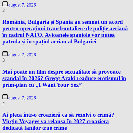
august 7, 2026
2
România, Bulgaria și Spania au semnat un acord
pentru operațiuni transfrontaliere de poliție aeriană
în cadrul NATO. Avioanele spaniole vor putea
patrula și în spațiul aerian al Bulgariei
august 7, 2026
3
Mai poate un film despre sexualitate să provoace
scandal în 2026? Gregg Araki readuce erotismul în
prim-plan cu „I Want Your Sex”
august 7, 2026
4
Ai pleca într-o croazieră ca să rezolvi o crimă?
Virgin Voyages va relansa în 2027 croaziera
dedicată fanilor true crime