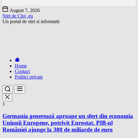
Skip
August 7, 2026
to
Știri de Cluj .eu
the
Un portal de stiri si informatii
content
Home
Contact
Politici private
1
Germania generează aproape un sfert din economia
Uniunii Europene, potrivit Eurostat. PIB-ul
României ajunge la 380 de miliarde de euro