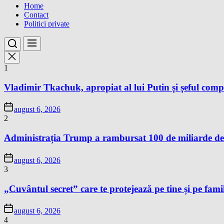
Home
Contact
Politici private
1
Vladimir Tkachuk, apropiat al lui Putin și șeful comp
august 6, 2026
2
Administrația Trump a rambursat 100 de miliarde de 
august 6, 2026
3
„Cuvântul secret” care te protejează pe tine și pe famil
august 6, 2026
4