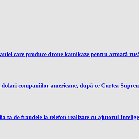
aniei care produce drone kamikaze pentru armată rusă, 
dolari companiilor americane, după ce Curtea Supremă 
ia ta de fraudele la telefon realizate cu ajutorul Intelig