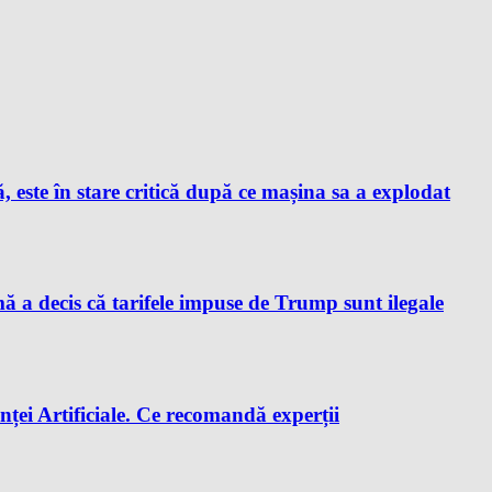
este în stare critică după ce mașina sa a explodat
a decis că tarifele impuse de Trump sunt ilegale
enței Artificiale. Ce recomandă experții