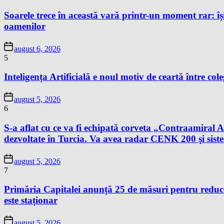
Soarele trece în această vară printr-un moment rar: își
oamenilor
august 6, 2026
5
Inteligența Artificială e noul motiv de ceartă între cole
august 5, 2026
6
S-a aflat cu ce va fi echipată corveta „Contraamir
dezvoltate în Turcia. Va avea radar CENK 200 şi s
august 5, 2026
7
Primăria Capitalei anunță 25 de măsuri pentru reduce
este staționar
august 5, 2026