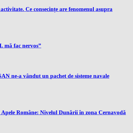
e activitate. Ce consecințe are fenomenul asupra
A.I. mă fac nervos”
AN ne-a vândut un pachet de sisteme navale
tă. Apele Române: Nivelul Dunării în zona Cernavodă