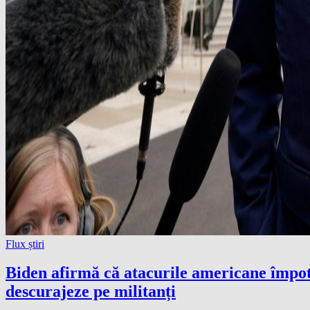
Flux știri
Biden afirmă că atacurile americane împot
descurajeze pe militanți