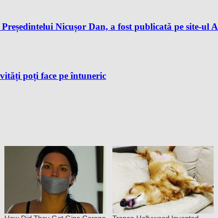
reședintelui Nicușor Dan, a fost publicată pe site-ul A
vități poți face pe întuneric