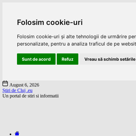
Folosim cookie-uri
Folosim cookie-uri și alte tehnologii de urmărire pe
personalizate, pentru a analiza traficul de pe website
Sunt de acord
Refuz
Vreau să schimb setările
Skip
August 6, 2026
to
Știri de Cluj .eu
the
Un portal de stiri si informatii
content