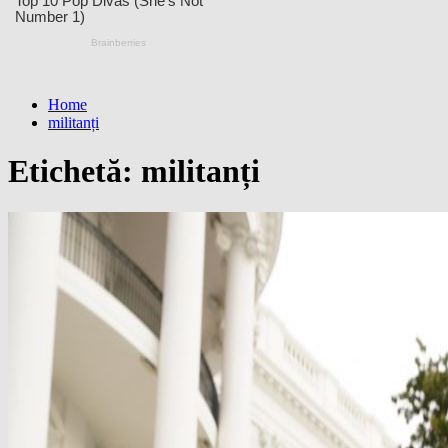
Home
militanți
Etichetă:
militanți