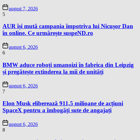
august 7, 2026
5
AUR își mută campania împotriva lui Nicușor Dan
în online. Ce urmărește suspeND.ro
august 6, 2026
6
BMW aduce roboți umanoizi în fabrica din Leipzig
și pregătește extinderea la mii de unități
august 6, 2026
7
Elon Musk eliberează 911,5 milioane de acțiuni
SpaceX pentru a îmbogăți sute de angajați
august 6, 2026
8