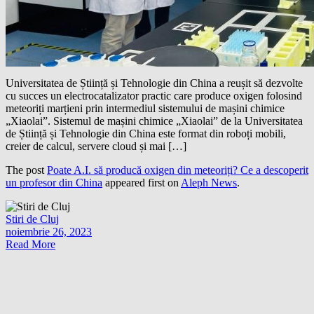
Universitatea de Știință și Tehnologie din China a reușit să dezvolte
cu succes un electrocatalizator practic care produce oxigen folosind
meteoriți marțieni prin intermediul sistemului de mașini chimice
„Xiaolai”. Sistemul de mașini chimice „Xiaolai” de la Universitatea
de Știință și Tehnologie din China este format din roboți mobili,
creier de calcul, servere cloud și mai […]
The post
Poate A.I. să producă oxigen din meteoriți? Ce a descoperit
un profesor din China
appeared first on
Aleph News
.
Stiri de Cluj
noiembrie 26, 2023
Read More