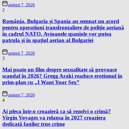
august 7, 2026
2
România, Bulgaria și Spania au semnat un acord
pentru operațiuni transfrontaliere de poliție aeriană
în cadrul NATO. Avioanele spaniole vor putea
patrula și în spațiul aerian al Bulgariei
august 7, 2026
3
Mai poate un film despre sexualitate să provoace
scandal în 2026? Gregg Araki readuce erotismul în
prim-plan cu „I Want Your Sex”
august 7, 2026
4
Ai pleca într-o croazieră ca să rezolvi o crimă?
Virgin Voyages va relansa în 2027 croaziera
dedicată fanilor true crime