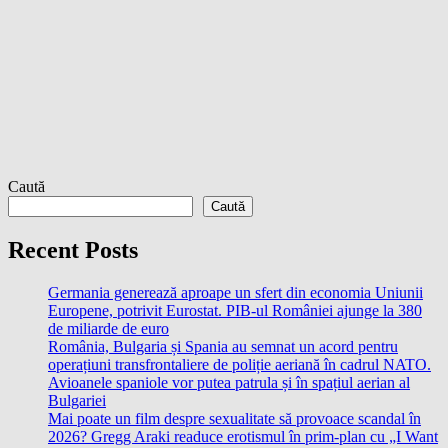
Caută
Caută
Recent Posts
Germania generează aproape un sfert din economia Uniunii
Europene, potrivit Eurostat. PIB-ul României ajunge la 380
de miliarde de euro
România, Bulgaria și Spania au semnat un acord pentru
operațiuni transfrontaliere de poliție aeriană în cadrul NATO.
Avioanele spaniole vor putea patrula și în spațiul aerian al
Bulgariei
Mai poate un film despre sexualitate să provoace scandal în
2026? Gregg Araki readuce erotismul în prim-plan cu „I Want