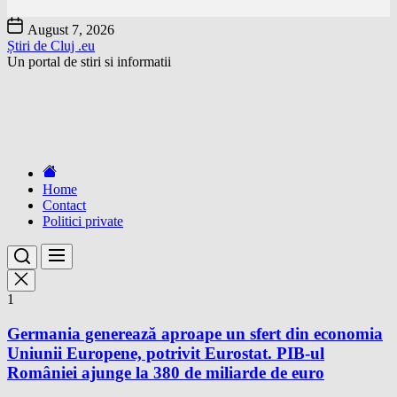
Skip
August 7, 2026
to
Știri de Cluj .eu
the
Un portal de stiri si informatii
content
Home
Contact
Politici private
1
Germania generează aproape un sfert din economia
Uniunii Europene, potrivit Eurostat. PIB-ul
României ajunge la 380 de miliarde de euro