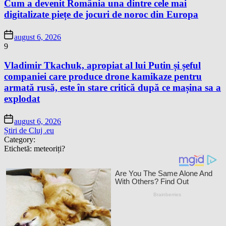
Cum a devenit România una dintre cele mai
digitalizate piețe de jocuri de noroc din Europa
august 6, 2026
9
Vladimir Tkachuk, apropiat al lui Putin și șeful
companiei care produce drone kamikaze pentru
armată rusă, este în stare critică după ce mașina sa a
explodat
august 6, 2026
Știri de Cluj .eu
Category:
Etichetă:
meteoriți?