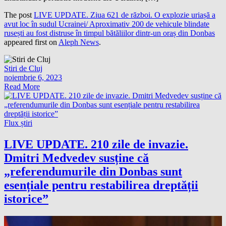
The post
LIVE UPDATE. Ziua 621 de război. O explozie uriașă a
avut loc în sudul Ucrainei/ Aproximativ 200 de vehicule blindate
rusești au fost distruse în timpul bătăliilor dintr-un oraș din Donbas
appeared first on
Aleph News
.
Stiri de Cluj
noiembrie 6, 2023
Read More
Flux știri
LIVE UPDATE. 210 zile de invazie.
Dmitri Medvedev susține că
„referendumurile din Donbas sunt
esențiale pentru restabilirea dreptății
istorice”