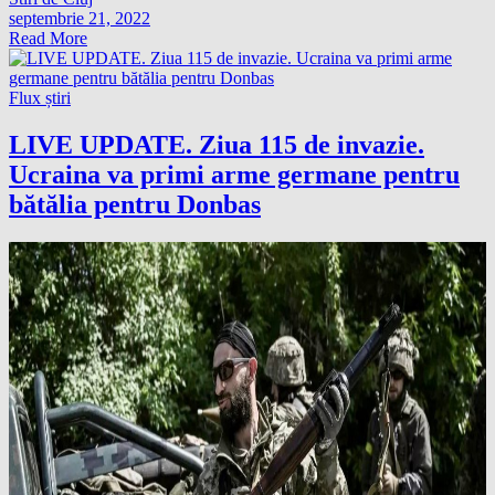
septembrie 21, 2022
Read More
Flux știri
LIVE UPDATE. Ziua 115 de invazie.
Ucraina va primi arme germane pentru
bătălia pentru Donbas