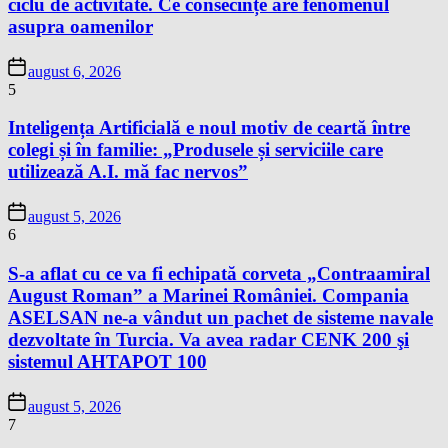
ciclu de activitate. Ce consecințe are fenomenul
asupra oamenilor
august 6, 2026
5
Inteligența Artificială e noul motiv de ceartă între
colegi și în familie: „Produsele și serviciile care
utilizează A.I. mă fac nervos”
august 5, 2026
6
S-a aflat cu ce va fi echipată corveta „Contraamiral
August Roman” a Marinei României. Compania
ASELSAN ne-a vândut un pachet de sisteme navale
dezvoltate în Turcia. Va avea radar CENK 200 şi
sistemul AHTAPOT 100
august 5, 2026
7