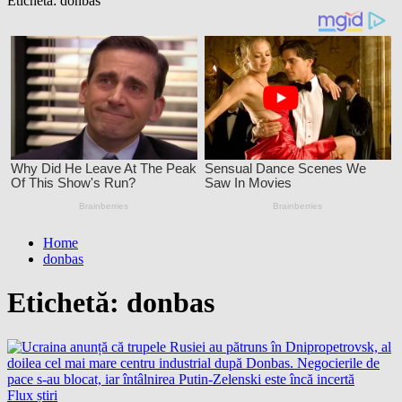
Etichetă:
donbas
Home
donbas
Etichetă:
donbas
Flux știri