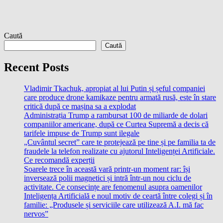
Caută
Caută
Recent Posts
Vladimir Tkachuk, apropiat al lui Putin și șeful companiei
care produce drone kamikaze pentru armată rusă, este în stare
critică după ce mașina sa a explodat
Administrația Trump a rambursat 100 de miliarde de dolari
companiilor americane, după ce Curtea Supremă a decis că
tarifele impuse de Trump sunt ilegale
„Cuvântul secret” care te protejează pe tine și pe familia ta de
fraudele la telefon realizate cu ajutorul Inteligenței Artificiale.
Ce recomandă experții
Soarele trece în această vară printr-un moment rar: își
inversează polii magnetici și intră într-un nou ciclu de
activitate. Ce consecințe are fenomenul asupra oamenilor
Inteligența Artificială e noul motiv de ceartă între colegi și în
familie: „Produsele și serviciile care utilizează A.I. mă fac
nervos”