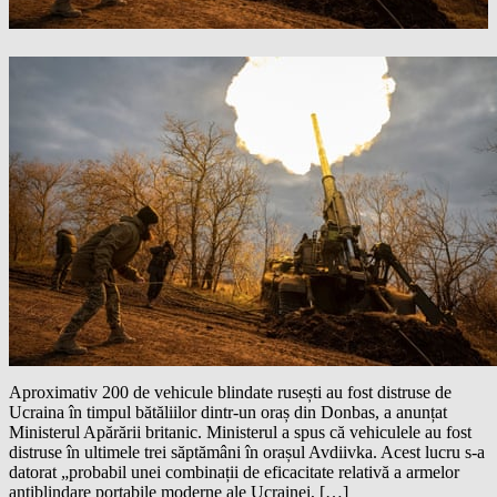
Aproximativ 200 de vehicule blindate rusești au fost distruse de
Ucraina în timpul bătăliilor dintr-un oraș din Donbas, a anunțat
Ministerul Apărării britanic. Ministerul a spus că vehiculele au fost
distruse în ultimele trei săptămâni în orașul Avdiivka. Acest lucru s-a
datorat „probabil unei combinații de eficacitate relativă a armelor
antiblindare portabile moderne ale Ucrainei, […]