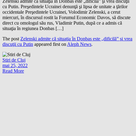
Zelenski admite că situaţia în Donbas este „dificilă” şi vrea discuţii
cu Putin. Preşedintele Ucrainei denunţă şi lipsa de unitate a ţărilor
occidentale Preşedintele Ucrainei, Volodimir Zelenski, a cerut
miercuri, în discursul rostit la Forumul Economic Davos, să discute
direct cu omologul său rus, Vladimir Putin, după ce a admis că
situaţia în regiunea Donbas […]
The post
Zelenski admite că situaţia în Donbas este „dificilă” şi vrea
discuţii cu Putin
appeared first on
Aleph News
.
Stiri de Cluj
mai 25, 2022
Read More