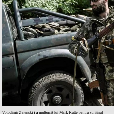
Volodimir Zelenski i-a mulțumit lui Mark Rutte pentru sprijinul