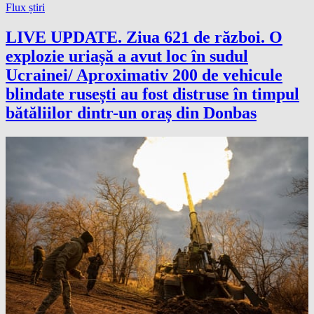
Flux știri
LIVE UPDATE. Ziua 621 de război. O
explozie uriașă a avut loc în sudul
Ucrainei/ Aproximativ 200 de vehicule
blindate rusești au fost distruse în timpul
bătăliilor dintr-un oraș din Donbas