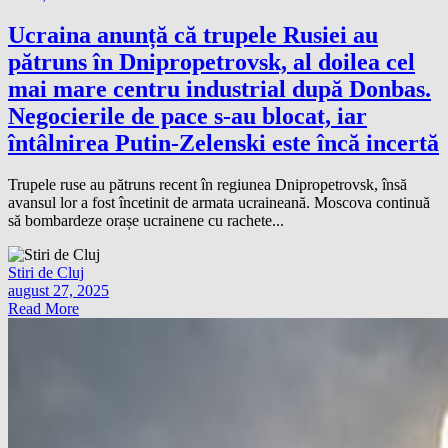
Ucraina anunță că trupele Rusiei au
pătruns în Dnipropetrovsk, al doilea cel
mai mare centru industrial după Donbas.
Negocierile de pace s-au blocat, iar
întâlnirea Putin-Zelenski este încă incertă
Trupele ruse au pătruns recent în regiunea Dnipropetrovsk, însă
avansul lor a fost încetinit de armata ucraineană. Moscova continuă
să bombardeze orașe ucrainene cu rachete...
Stiri de Cluj
august 27, 2025
Read More