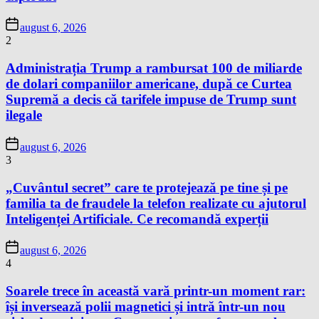
august 6, 2026
2
Administrația Trump a rambursat 100 de miliarde
de dolari companiilor americane, după ce Curtea
Supremă a decis că tarifele impuse de Trump sunt
ilegale
august 6, 2026
3
„Cuvântul secret” care te protejează pe tine și pe
familia ta de fraudele la telefon realizate cu ajutorul
Inteligenței Artificiale. Ce recomandă experții
august 6, 2026
4
Soarele trece în această vară printr-un moment rar:
își inversează polii magnetici și intră într-un nou