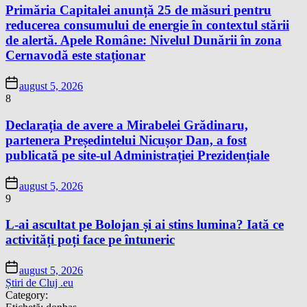
Primăria Capitalei anunță 25 de măsuri pentru
reducerea consumului de energie în contextul stării
de alertă. Apele Române: Nivelul Dunării în zona
Cernavodă este staționar
august 5, 2026
8
Declarația de avere a Mirabelei Grădinaru,
partenera Președintelui Nicușor Dan, a fost
publicată pe site-ul Administrației Prezidențiale
august 5, 2026
9
L-ai ascultat pe Bolojan și ai stins lumina? Iată ce
activități poți face pe întuneric
august 5, 2026
Știri de Cluj .eu
Category: