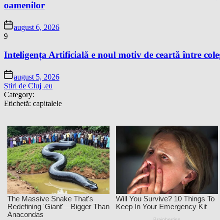
oamenilor
august 6, 2026
9
Inteligența Artificială e noul motiv de ceartă între cole
august 5, 2026
Știri de Cluj .eu
Category:
Etichetă:
capitalele