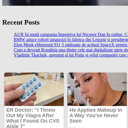
Recent Posts
AUR își mută campania împotriva lui Nicușor Dan în online. 
BMW aduce roboți umanoizi în fabrica din Leipzig și pregătește 
Elon Musk eliberează 911,5 milioane de acțiuni SpaceX pentru 
Cum a devenit România una dintre cele mai digitalizate piețe d
Vladimir Tkachuk, apropiat al lui Putin și șeful companiei care