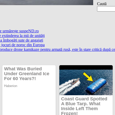
Caută
Ce urmărește suspeND.ro
extinderea la mii de unități
a îmbogăți sute de angajați
e jocuri de noroc din Europa
 produce drone kamikaze pentru armată rusă, este în stare critică după c