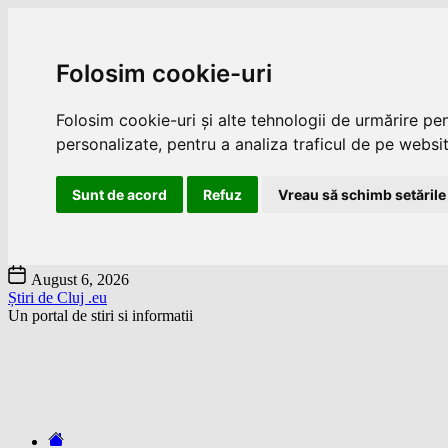
Folosim cookie-uri
Folosim cookie-uri și alte tehnologii de urmărire pe
personalizate, pentru a analiza traficul de pe website
Sunt de acord
Refuz
Vreau să schimb setările
Skip
August 6, 2026
to
Știri de Cluj .eu
the
Un portal de stiri si informatii
content