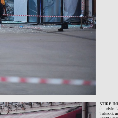
ȘTIRE INIȚ
cu privire 
Tatarski, u