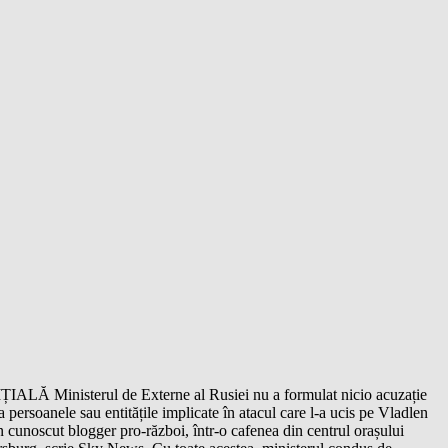
IALĂ Ministerul de Externe al Rusiei nu a formulat nicio acuzație
la persoanele sau entitățile implicate în atacul care l-a ucis pe Vladlen
n cunoscut blogger pro-război, într-o cafenea din centrul orașului