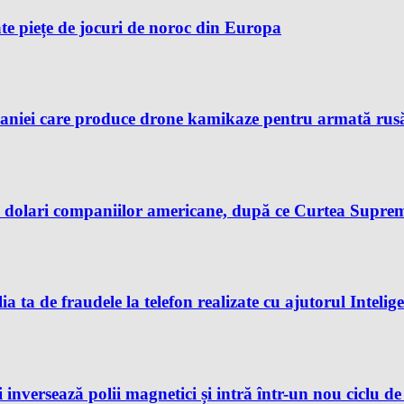
te piețe de jocuri de noroc din Europa
aniei care produce drone kamikaze pentru armată rusă, 
dolari companiilor americane, după ce Curtea Supremă 
ia ta de fraudele la telefon realizate cu ajutorul Intelig
 inversează polii magnetici și intră într-un nou ciclu d