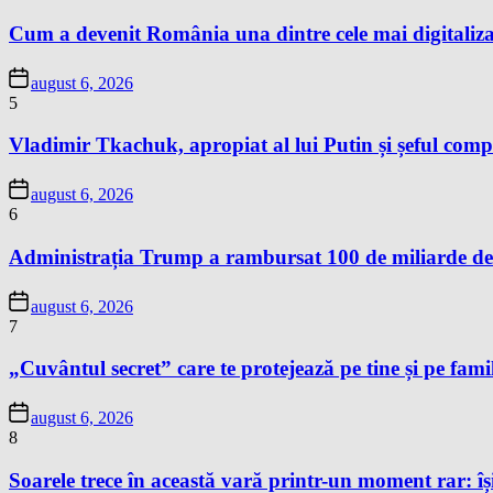
Cum a devenit România una dintre cele mai digitaliza
august 6, 2026
5
Vladimir Tkachuk, apropiat al lui Putin și șeful comp
august 6, 2026
6
Administrația Trump a rambursat 100 de miliarde de 
august 6, 2026
7
„Cuvântul secret” care te protejează pe tine și pe famil
august 6, 2026
8
Soarele trece în această vară printr-un moment rar: își