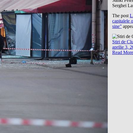
Sankt Pete
Serghei Lav
The post
L
capitalele 
sine”
appea
Stiri de Cl
aprilie 3, 
Read Mor