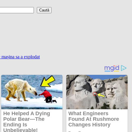
Caută
e mașina sa a explodat