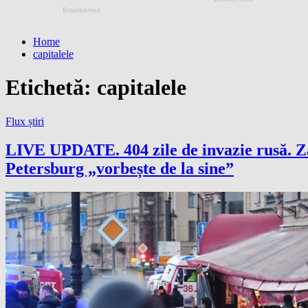
Home
capitalele
Etichetă:
capitalele
Flux știri
LIVE UPDATE. 404 zile de invazie rusă. Zah
Petersburg „vorbește de la sine”