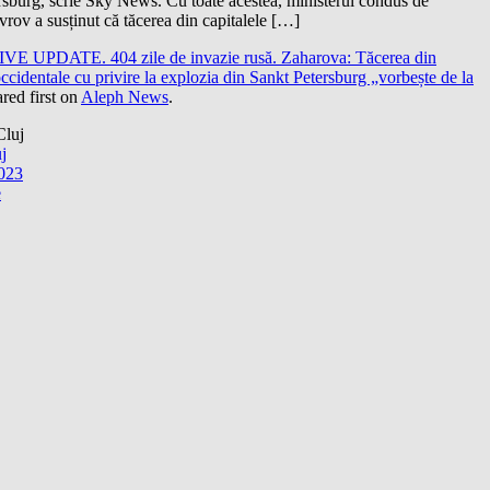
rsburg, scrie Sky News. Cu toate acestea, ministerul condus de
rov a susținut că tăcerea din capitalele […]
IVE UPDATE. 404 zile de invazie rusă. Zaharova: Tăcerea din
occidentale cu privire la explozia din Sankt Petersburg „vorbește de la
red first on
Aleph News
.
uj
2023
e