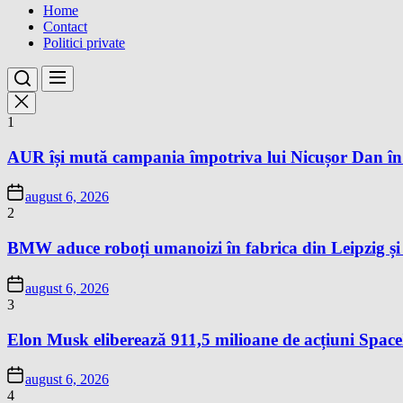
Home
Contact
Politici private
1
AUR își mută campania împotriva lui Nicușor Dan în
august 6, 2026
2
BMW aduce roboți umanoizi în fabrica din Leipzig și p
august 6, 2026
3
Elon Musk eliberează 911,5 milioane de acțiuni Space
august 6, 2026
4