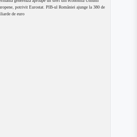
rmania generează aproape un sfert din economia Uniunii
ropene, potrivit Eurostat. PIB-ul României ajunge la 380 de
liarde de euro