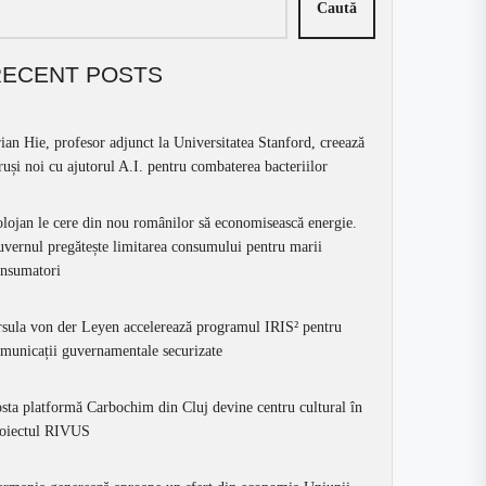
Caută
RECENT POSTS
ian Hie, profesor adjunct la Universitatea Stanford, creează
ruși noi cu ajutorul A.I. pentru combaterea bacteriilor
lojan le cere din nou românilor să economisească energie.
vernul pregătește limitarea consumului pentru marii
nsumatori
sula von der Leyen accelerează programul IRIS² pentru
municații guvernamentale securizate
sta platformă Carbochim din Cluj devine centru cultural în
oiectul RIVUS