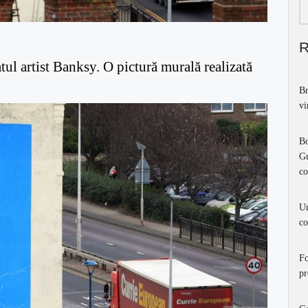
atul artist Banksy. O pictură murală realizată
Br
vi
Bo
Gu
co
Ur
co
Fo
pr