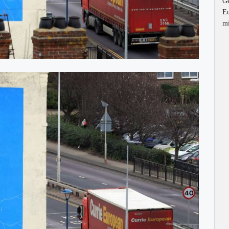
Ge
Eu
mi