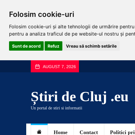
Folosim cookie-uri
Folosim cookie-uri și alte tehnologii de urmărire pentr
pentru a analiza traficul de pe website-ul nostru și pentr
Sunt de acord
Refuz
Vreau să schimb setările
Skip
AUGUST 7, 2026
to
the
content
Știri de Cluj .eu
Un portal de stiri si informatii
Home
Contact
Politici pr