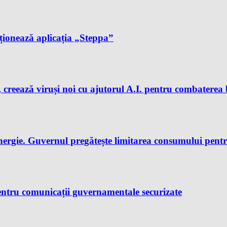
cționează aplicația „Steppa”
 creează viruși noi cu ajutorul A.I. pentru combaterea 
nergie. Guvernul pregătește limitarea consumului pent
ntru comunicații guvernamentale securizate