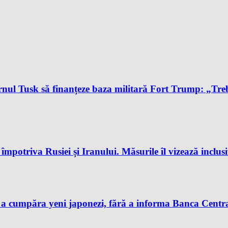
l Tusk să finanțeze baza militară Fort Trump: „Trebu
potriva Rusiei și Iranului. Măsurile îl vizează inclus
 a cumpăra yeni japonezi, fără a informa Banca Centra