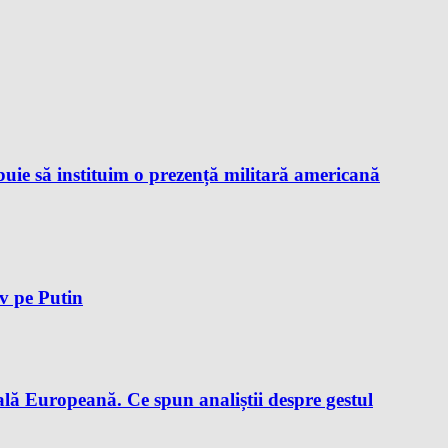
ie să instituim o prezență militară americană
iv pe Putin
lă Europeană. Ce spun analiștii despre gestul