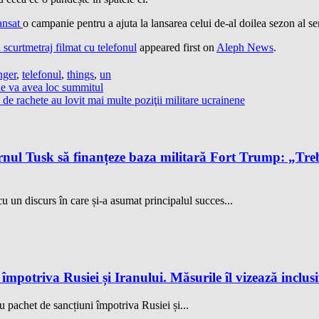
ansat
o campanie pentru a ajuta la lansarea celui de-al doilea sezon al se
scurtmetraj filmat cu telefonul
appeared first on
Aleph News
.
nger
,
telefonul
,
things
,
un
de va avea loc summitul
de rachete au lovit mai multe poziţii militare ucrainene
l Tusk să finanțeze baza militară Fort Trump: „Trebu
 un discurs în care și-a asumat principalul succes...
potriva Rusiei și Iranului. Măsurile îl vizează inclus
 pachet de sancțiuni împotriva Rusiei și...