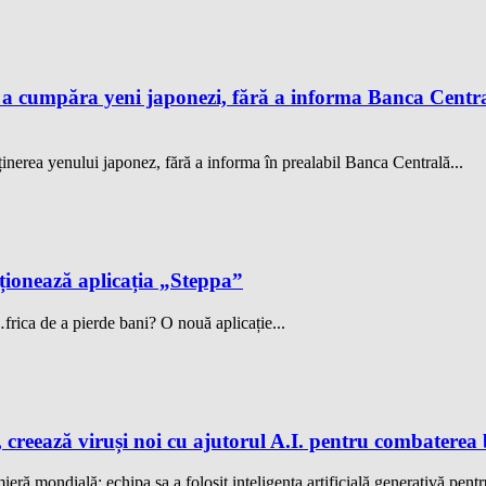
 a cumpăra yeni japonezi, fără a informa Banca Centra
ținerea yenului japonez, fără a informa în prealabil Banca Centrală...
cționează aplicația „Steppa”
frica de a pierde bani? O nouă aplicație...
 creează viruși noi cu ajutorul A.I. pentru combaterea 
eră mondială: echipa sa a folosit inteligența artificială generativă pentru