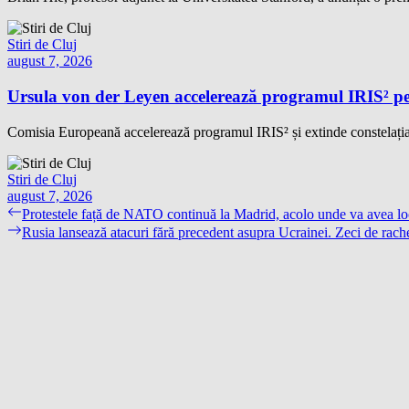
Stiri de Cluj
august 7, 2026
Ursula von der Leyen accelerează programul IRIS² pe
Comisia Europeană accelerează programul IRIS² și extinde constelația 
Stiri de Cluj
august 7, 2026
Navigare
Previous
Protestele față de NATO continuă la Madrid, acolo unde va avea l
post:
Next
Rusia lansează atacuri fără precedent asupra Ucrainei. Zeci de rache
în
post:
articole