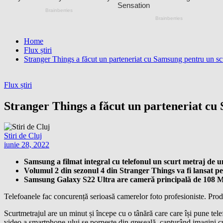
Home
Flux știri
Stranger Things a făcut un parteneriat cu Samsung pentru un scu
Flux știri
Stranger Things a făcut un parteneriat cu
Stiri de Cluj
iunie 28, 2022
Samsung a filmat integral cu telefonul un scurt metraj de u
Volumul 2 din sezonul 4 din Stranger Things va fi lansat pe 
Samsung Galaxy S22 Ultra are cameră principală de 108 
Telefoanele fac concurență serioasă camerelor foto profesioniste. Pro
Scurtmetrajul are un minut și începe cu o tânără care care își pune tele
video a smartphone-ului se pornește din greșeală, capturând imagini cu