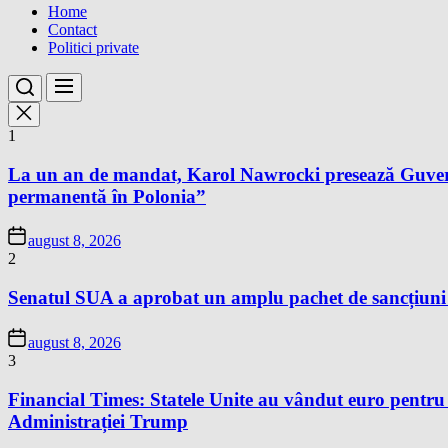
Home
Contact
Politici private
1
La un an de mandat, Karol Nawrocki presează Guvernu
permanentă în Polonia”
august 8, 2026
2
Senatul SUA a aprobat un amplu pachet de sancțiuni îm
august 8, 2026
3
Financial Times: Statele Unite au vândut euro pentru
Administrației Trump