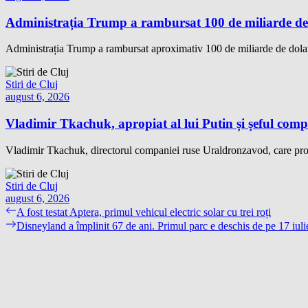
Administrația Trump a rambursat 100 de miliarde de 
Administrația Trump a rambursat aproximativ 100 de miliarde de dolari
Stiri de Cluj
august 6, 2026
Vladimir Tkachuk, apropiat al lui Putin și șeful comp
Vladimir Tkachuk, directorul companiei ruse Uraldronzavod, care pro
Stiri de Cluj
august 6, 2026
Navigare
Previous
A fost testat Aptera, primul vehicul electric solar cu trei roți
post:
Next
Disneyland a împlinit 67 de ani. Primul parc e deschis de pe 17 iul
în
post:
articole