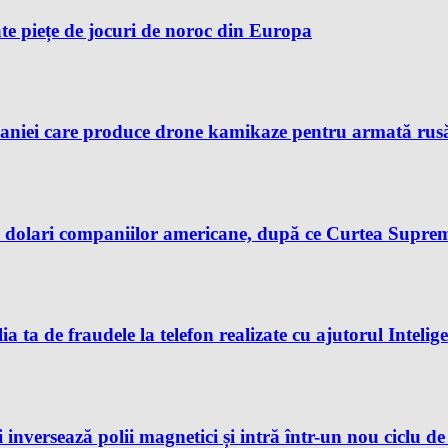
te piețe de jocuri de noroc din Europa
aniei care produce drone kamikaze pentru armată rusă, 
dolari companiilor americane, după ce Curtea Supremă 
ia ta de fraudele la telefon realizate cu ajutorul Intelig
 inversează polii magnetici și intră într-un nou ciclu d