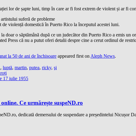
ției lor de șapte luni, timp în care ar fi fost extrem de violent și ar fi c
 artistului suferă de probleme
t de violență domestică în Puerto Rico la începutul acestei luni.
n la doar o săptămână după ce un judecător din Puerto Rico a emis un ord
ed Press că nu a putut oferi detalii despre cine a cerut ordinul de restri
mnat la 50 de ani de închisoare
appeared first on
Aleph News
.
a
,
luptă
,
martin
,
putea
,
ricky
,
şi
roți
e 17 iulie 1955
 online. Ce urmărește suspeND.ro
speND.ro, dedicată demersului de suspendare a președintelui Nicușor Da