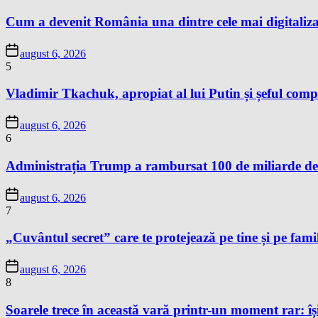
Cum a devenit România una dintre cele mai digitaliza
august 6, 2026
5
Vladimir Tkachuk, apropiat al lui Putin și șeful comp
august 6, 2026
6
Administrația Trump a rambursat 100 de miliarde de 
august 6, 2026
7
„Cuvântul secret” care te protejează pe tine și pe famil
august 6, 2026
8
Soarele trece în această vară printr-un moment rar: își