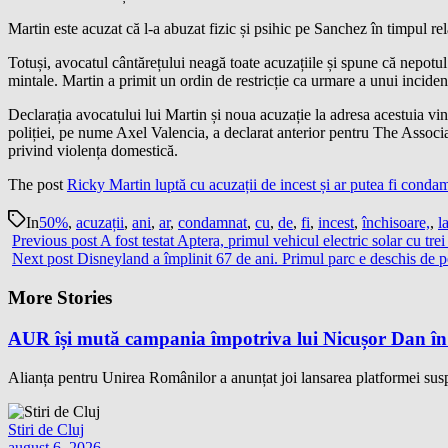
Martin este acuzat că l-a abuzat fizic și psihic pe Sanchez în timpul rela
Totuși, avocatul cântărețului neagă toate acuzațiile și spune că nepotul
mintale. Martin a primit un ordin de restricție ca urmare a unui inciden
Declarația avocatului lui Martin și noua acuzație la adresa acestuia vi
poliției, pe nume Axel Valencia, a declarat anterior pentru The Associat
privind violența domestică.
The post
Ricky Martin luptă cu acuzații de incest și ar putea fi conda
In
50%
,
acuzații
,
ani
,
ar
,
condamnat
,
cu
,
de
,
fi
,
incest
,
închisoare,
,
l
Previous post
A fost testat Aptera, primul vehicul electric solar cu trei 
Next post
Disneyland a împlinit 67 de ani. Primul parc e deschis de p
More Stories
AUR își mută campania împotriva lui Nicușor Dan în
Alianța pentru Unirea Românilor a anunțat joi lansarea platformei su
Stiri de Cluj
august 6, 2026