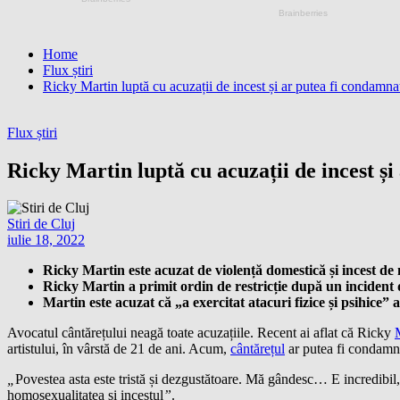
Home
Flux știri
Ricky Martin luptă cu acuzații de incest și ar putea fi condamna
Flux știri
Ricky Martin luptă cu acuzații de incest și
Stiri de Cluj
iulie 18, 2022
Ricky Martin este acuzat de violență domestică și incest de 
Ricky Martin a primit ordin de restricție după un incident 
Martin este acuzat că „a exercitat atacuri fizice și psihice”
Avocatul cântărețului neagă toate acuzațiile. Recent ai aflat că Ricky
artistului, în vârstă de 21 de ani. Acum,
cântărețul
ar putea fi condamna
„
Povestea asta este tristă și dezgustătoare. Mă gândesc… E incredibil,
homosexualitatea și incestul
”
.