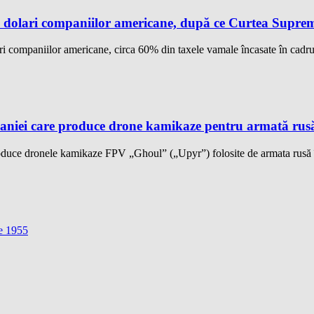
dolari companiilor americane, după ce Curtea Supremă 
 companiilor americane, circa 60% din taxele vamale încasate în cadrul
aniei care produce drone kamikaze pentru armată rusă, 
duce dronele kamikaze FPV „Ghoul” („Upyr”) folosite de armata rusă în
ie 1955