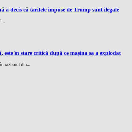
a decis că tarifele impuse de Trump sunt ilegale
...
este în stare critică după ce mașina sa a explodat
 războiul din...