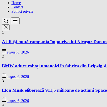
Home
Contact
Politici private
1
AUR își mută campania împotriva lui Nicușor Dan în
august 6, 2026
2
BMW aduce roboți umanoizi în fabrica din Leipzig și p
august 6, 2026
3
Elon Musk eliberează 911,5 milioane de acțiuni Space
august 6, 2026
4