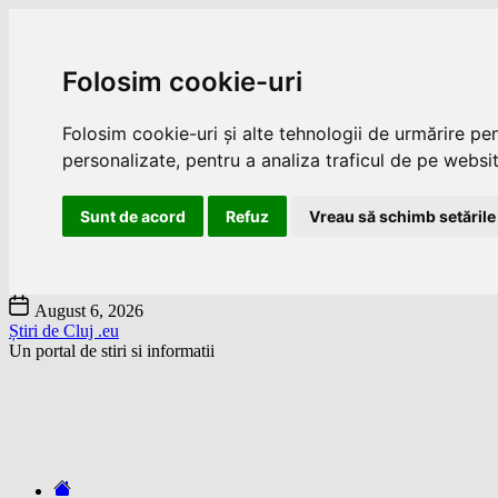
Folosim cookie-uri
Folosim cookie-uri și alte tehnologii de urmărire pe
personalizate, pentru a analiza traficul de pe website
Sunt de acord
Refuz
Vreau să schimb setările
Skip
August 6, 2026
to
Știri de Cluj .eu
the
Un portal de stiri si informatii
content