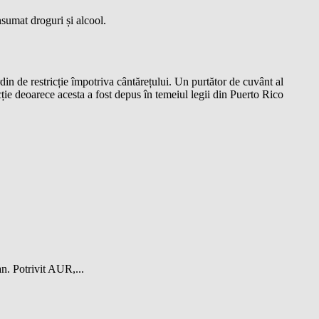
onsumat droguri și alcool.
in de restricție împotriva cântărețului. Un purtător de cuvânt al
cție deoarece acesta a fost depus în temeiul legii din Puerto Rico
n. Potrivit AUR,...