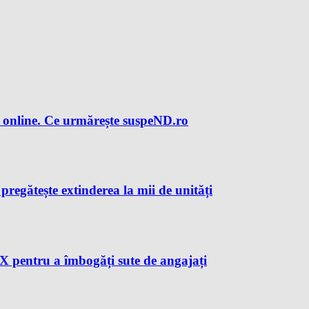
 online. Ce urmărește suspeND.ro
regătește extinderea la mii de unități
X pentru a îmbogăți sute de angajați