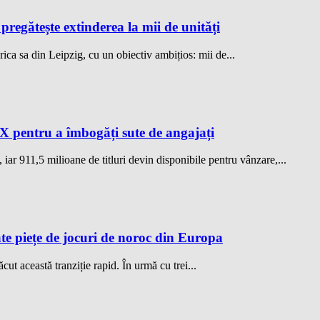
regătește extinderea la mii de unități
 sa din Leipzig, cu un obiectiv ambițios: mii de...
X pentru a îmbogăți sute de angajați
iar 911,5 milioane de titluri devin disponibile pentru vânzare,...
te piețe de jocuri de noroc din Europa
cut această tranziție rapid. În urmă cu trei...