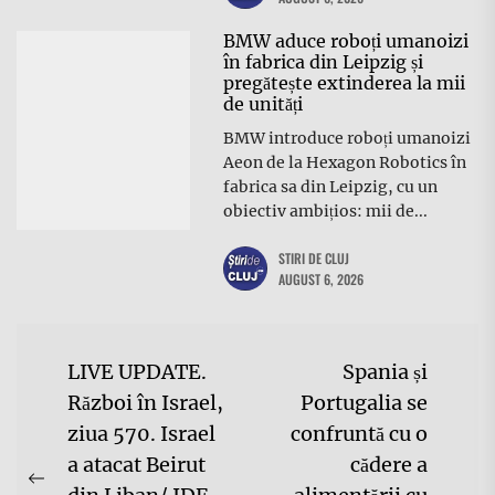
BMW aduce roboți umanoizi
în fabrica din Leipzig și
pregătește extinderea la mii
de unități
BMW introduce roboți umanoizi
Aeon de la Hexagon Robotics în
fabrica sa din Leipzig, cu un
obiectiv ambițios: mii de...
STIRI DE CLUJ
AUGUST 6, 2026
Navigare
LIVE UPDATE.
Spania și
în
Război în Israel,
Portugalia se
ziua 570. Israel
confruntă cu o
articole
a atacat Beirut
cădere a
Previous