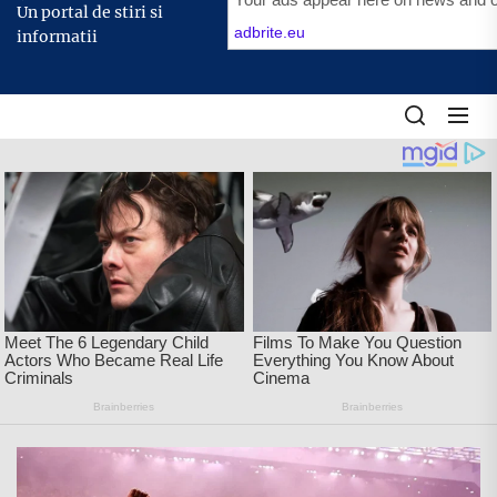
content
Un portal de stiri si
informatii