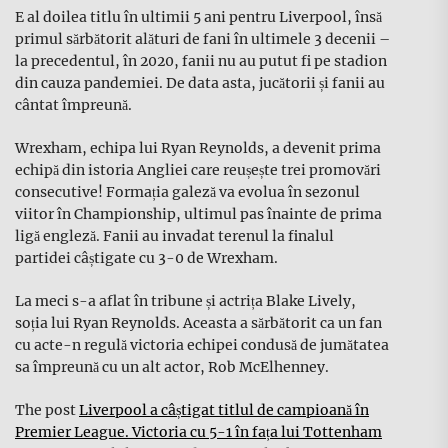
E al doilea titlu în ultimii 5 ani pentru Liverpool, însă
primul sărbătorit alături de fani în ultimele 3 decenii –
la precedentul, în 2020, fanii nu au putut fi pe stadion
din cauza pandemiei. De data asta, jucătorii și fanii au
cântat împreună.
Wrexham, echipa lui Ryan Reynolds, a devenit prima
echipă din istoria Angliei care reușește trei promovări
consecutive! Formația galeză va evolua în sezonul
viitor în Championship, ultimul pas înainte de prima
ligă engleză. Fanii au invadat terenul la finalul
partidei câștigate cu 3-0 de Wrexham.
La meci s-a aflat în tribune și actrița Blake Lively,
soția lui Ryan Reynolds. Aceasta a sărbătorit ca un fan
cu acte-n regulă victoria echipei condusă de jumătatea
sa împreună cu un alt actor, Rob McElhenney.
The post
Liverpool a câștigat titlul de campioană în
Premier League. Victoria cu 5-1 în fața lui Tottenham