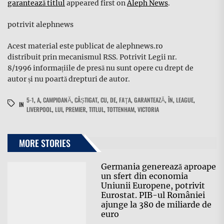
garantează titlul
appeared first on
Aleph News
.
potrivit alephnews
Acest material este publicat de alephnews.ro
distribuit prin mecanismul RSS. Potrivit Legii nr.
8/1996 informațiile de presă nu sunt opere cu drept de
autor și nu poartă drepturi de autor.
5-1
,
A
,
CAMPIOANĂ
,
CÂȘTIGAT
,
CU
,
DE
,
FAŢA
,
GARANTEAZĂ
,
ÎN
,
LEAGUE
,
IN
LIVERPOOL
,
LUI
,
PREMIER
,
TITLUL
,
TOTTENHAM
,
VICTORIA
MORE STORIES
Germania generează aproape
un sfert din economia
Uniunii Europene, potrivit
Eurostat. PIB-ul României
ajunge la 380 de miliarde de
euro