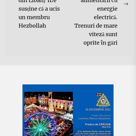
din Liban/ IDF
alimentării cu
post:
Ne
susține că a ucis
energie
pos
un membru
electrică.
Hezbollah
Trenuri de mare
viteză sunt
oprite în gări