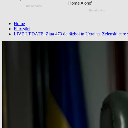
Home
Flux știri
LIVE UPDATE. Ziua 473 de război în Ucraina. Zelenski cere spri