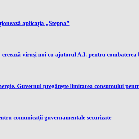
cționează aplicația „Steppa”
 creează viruși noi cu ajutorul A.I. pentru combaterea 
nergie. Guvernul pregătește limitarea consumului pent
ntru comunicații guvernamentale securizate