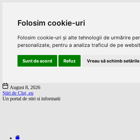
Folosim cookie-uri
Folosim cookie-uri și alte tehnologii de urmărire pe
personalizate, pentru a analiza traficul de pe website
Sunt de acord
Refuz
Vreau să schimb setările
Skip
August 8, 2026
to
Știri de Cluj .eu
the
Un portal de stiri si informatii
content