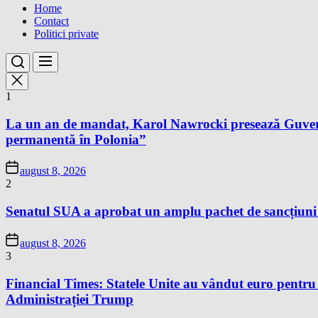
Home
Contact
Politici private
1
La un an de mandat, Karol Nawrocki presează Guvernu
permanentă în Polonia”
august 8, 2026
2
Senatul SUA a aprobat un amplu pachet de sancțiuni îm
august 8, 2026
3
Financial Times: Statele Unite au vândut euro pentru
Administrației Trump