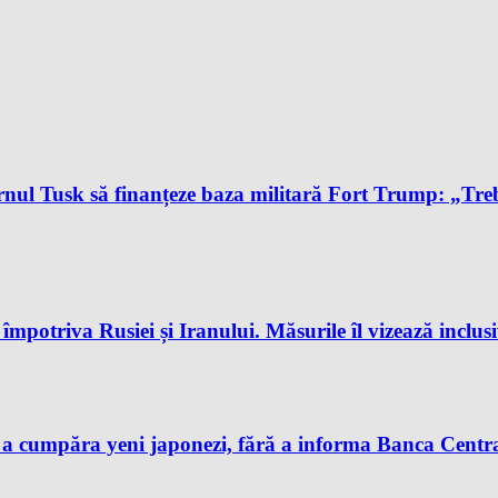
l Tusk să finanțeze baza militară Fort Trump: „Trebu
potriva Rusiei și Iranului. Măsurile îl vizează inclus
 a cumpăra yeni japonezi, fără a informa Banca Centra