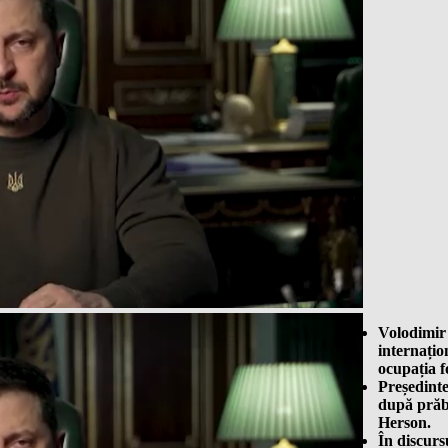
Volodimir 
internațion
ocupația f
Președinte
după prăb
Herson.
În discurs