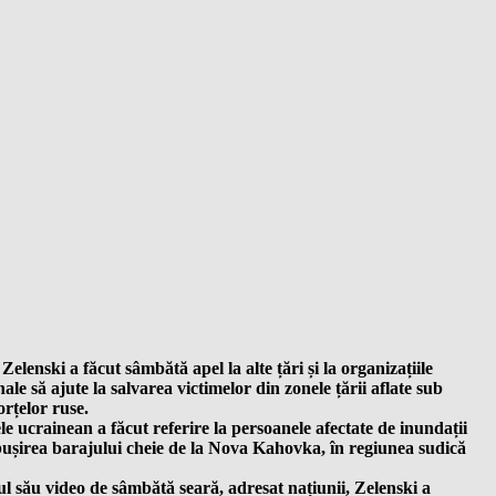
Zelenski a făcut sâmbătă apel la alte țări și la organizațiile
ale să ajute la salvarea victimelor din zonele țării aflate sub
orțelor ruse.
le ucrainean a făcut referire la persoanele afectate de inundații
ușirea barajului cheie de la Nova Kahovka, în regiunea sudică
ul său video de sâmbătă seară, adresat națiunii, Zelenski a