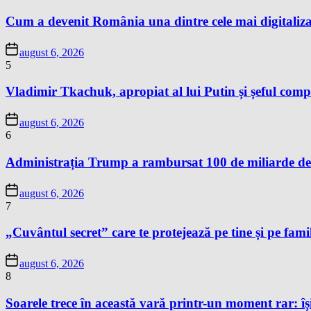
Cum a devenit România una dintre cele mai digitaliza
august 6, 2026
5
Vladimir Tkachuk, apropiat al lui Putin și șeful comp
august 6, 2026
6
Administrația Trump a rambursat 100 de miliarde de 
august 6, 2026
7
„Cuvântul secret” care te protejează pe tine și pe famil
august 6, 2026
8
Soarele trece în această vară printr-un moment rar: își