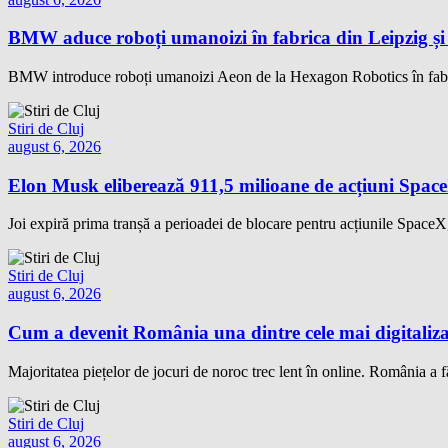
BMW aduce roboți umanoizi în fabrica din Leipzig și p
BMW introduce roboți umanoizi Aeon de la Hexagon Robotics în fabrica
Stiri de Cluj
august 6, 2026
Elon Musk eliberează 911,5 milioane de acțiuni Space
Joi expiră prima tranșă a perioadei de blocare pentru acțiunile SpaceX, 
Stiri de Cluj
august 6, 2026
Cum a devenit România una dintre cele mai digitaliza
Majoritatea piețelor de jocuri de noroc trec lent în online. România a fă
Stiri de Cluj
august 6, 2026