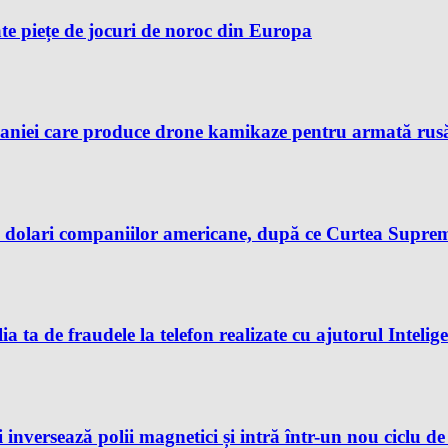
te piețe de jocuri de noroc din Europa
aniei care produce drone kamikaze pentru armată rusă, 
dolari companiilor americane, după ce Curtea Supremă 
ia ta de fraudele la telefon realizate cu ajutorul Intelig
 inversează polii magnetici și intră într-un nou ciclu d