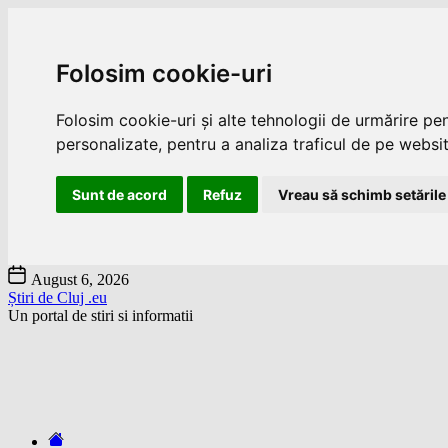
Folosim cookie-uri
Folosim cookie-uri și alte tehnologii de urmărire pe
personalizate, pentru a analiza traficul de pe website
Sunt de acord
Refuz
Vreau să schimb setările
Skip
August 6, 2026
to
Știri de Cluj .eu
the
Un portal de stiri si informatii
content