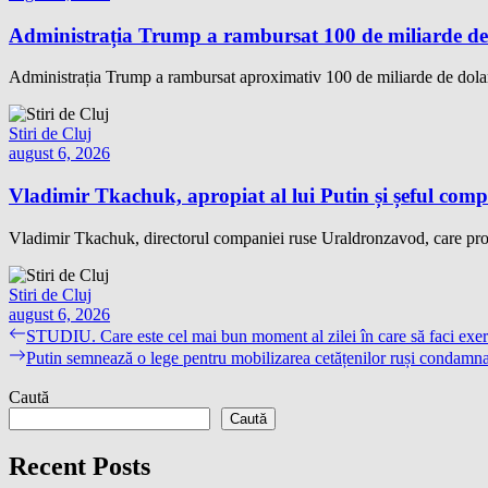
Administrația Trump a rambursat 100 de miliarde de 
Administrația Trump a rambursat aproximativ 100 de miliarde de dolari
Stiri de Cluj
august 6, 2026
Vladimir Tkachuk, apropiat al lui Putin și șeful comp
Vladimir Tkachuk, directorul companiei ruse Uraldronzavod, care pro
Stiri de Cluj
august 6, 2026
Navigare
Previous
STUDIU. Care este cel mai bun moment al zilei în care să faci exerci
post:
Next
Putin semnează o lege pentru mobilizarea cetățenilor ruși condamnaț
în
post:
articole
Caută
Caută
Recent Posts