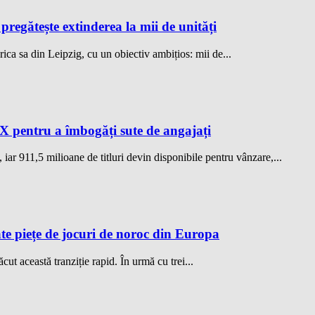
regătește extinderea la mii de unități
 sa din Leipzig, cu un obiectiv ambițios: mii de...
X pentru a îmbogăți sute de angajați
iar 911,5 milioane de titluri devin disponibile pentru vânzare,...
te piețe de jocuri de noroc din Europa
cut această tranziție rapid. În urmă cu trei...