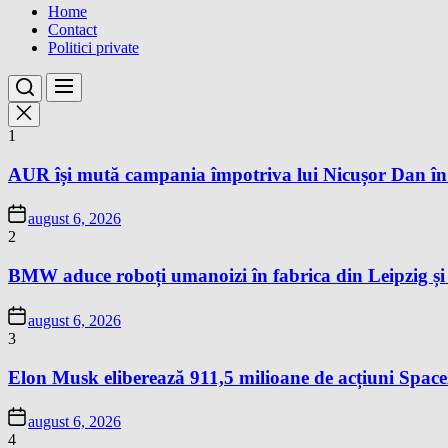
Home
Contact
Politici private
1
AUR își mută campania împotriva lui Nicușor Dan în
august 6, 2026
2
BMW aduce roboți umanoizi în fabrica din Leipzig și p
august 6, 2026
3
Elon Musk eliberează 911,5 milioane de acțiuni Space
august 6, 2026
4