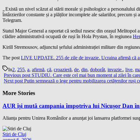
„
Există un nivel scăzut al stării morale și psihologice a personalului d
întârzierilor constante și a plăților incomplete ale salariilor, precum ș
Telegram.
Statul Major General a raportat că sediul rusesc din orașul Melitopol a f
clădire administrativă ocupată de ruși în Hola Prystan, în regiunea
Her
Kirill Stremousov, adjunctul șefului administrației militare din regiunea
The post
LIVE UPDATE. 255 de zile de invazie. Ucraina afirmă că a d
In
2
,
255
,
a
,
afirmă
,
că
,
croazieră
,
de
,
din
,
doborât
,
invazie.
,
live
,
ma
Previous post
STUDIU. Care este cel mai bun moment al zilei în care s
Next post
Putin semnează o lege pentru mobilizarea cetățenilor ruși 
More Stories
AUR își mută campania împotriva lui Nicușor Dan în
Alianța pentru Unirea Românilor a anunțat joi lansarea platformei su
Stiri de Cluj
august 6, 2026