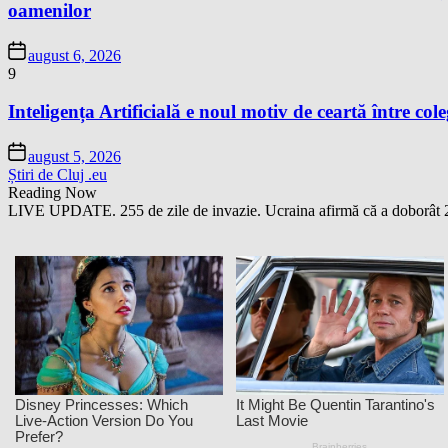
oamenilor
august 6, 2026
9
Inteligența Artificială e noul motiv de ceartă între cole
august 5, 2026
Știri de Cluj .eu
Reading Now
LIVE UPDATE. 255 de zile de invazie. Ucraina afirmă că a doborât 2 