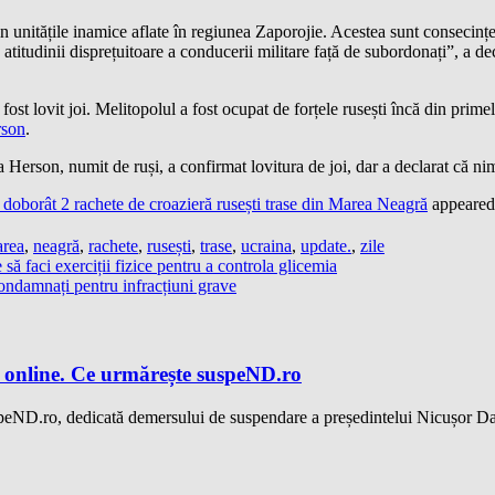
in unitățile inamice aflate în regiunea Zaporojie. Acestea sunt consecințe
i a atitudinii disprețuitoare a conducerii militare față de subordonați”, a
ost lovit joi. Melitopolul a fost ocupat de forțele rusești încă din primel
son
.
 Herson, numit de ruși, a confirmat lovitura de joi, dar a declarat că nim
oborât 2 rachete de croazieră rusești trase din Marea Neagră
appeared 
rea
,
neagră
,
rachete
,
rusești
,
trase
,
ucraina
,
update.
,
zile
ă faci exerciții fizice pentru a controla glicemia
condamnați pentru infracțiuni grave
 online. Ce urmărește suspeND.ro
speND.ro, dedicată demersului de suspendare a președintelui Nicușor Da