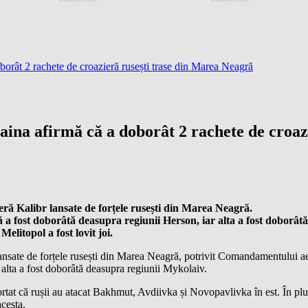
rât 2 rachete de croazieră rusești trase din Marea Neagră
ina afirmă că a doborât 2 rachete de croaz
eră Kalibr lansate de forțele rusești din Marea Neagră.
a fost doborâtă deasupra regiunii Herson, iar alta a fost doborât
elitopol a fost lovit joi.
lansate de forțele rusești din Marea Neagră, potrivit Comandamentului 
 alta a fost doborâtă deasupra regiunii Mykolaiv.
ortat că rușii au atacat Bakhmut, Avdiivka și Novopavlivka în est. În pl
acesta.