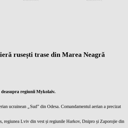
ieră rusești trase din Marea Neagră
ă deasupra regiunii Mykolaiv.
aerian ucrainean
„
Sud” din Odesa. Comandamentul aerian a precizat
us, regiunea Lviv din vest și regiunile Harkov, Dnipro și Zaporojie din