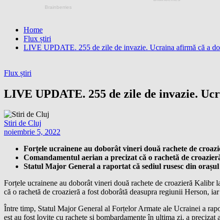
Home
Flux știri
LIVE UPDATE. 255 de zile de invazie. Ucraina afirmă că a dobo
Flux știri
LIVE UPDATE. 255 de zile de invazie. Ucra
Stiri de Cluj
noiembrie 5, 2022
Forțele ucrainene au doborât vineri două rachete de croazi
Comandamentul aerian a precizat că o rachetă de croazieră 
Statul Major General a raportat că sediul rusesc din orașul M
Forțele ucrainene au doborât vineri două rachete de croazieră Kalibr 
că o rachetă de croazieră a fost doborâtă deasupra regiunii Herson, iar
Între timp, Statul Major General al Forțelor Armate ale Ucrainei a rap
est au fost lovite cu rachete și bombardamente în ultima zi, a precizat 