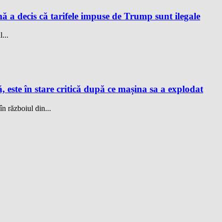
a decis că tarifele impuse de Trump sunt ilegale
...
este în stare critică după ce mașina sa a explodat
 războiul din...