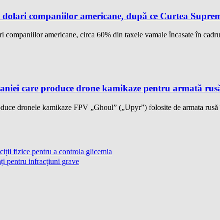
dolari companiilor americane, după ce Curtea Supremă 
 companiilor americane, circa 60% din taxele vamale încasate în cadrul
aniei care produce drone kamikaze pentru armată rusă, 
duce dronele kamikaze FPV „Ghoul” („Upyr”) folosite de armata rusă în
ții fizice pentru a controla glicemia
i pentru infracțiuni grave