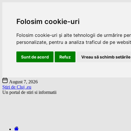
Folosim cookie-uri
Folosim cookie-uri și alte tehnologii de urmărire pe
personalizate, pentru a analiza traficul de pe website
Sunt de acord
Refuz
Vreau să schimb setările
Skip
August 7, 2026
to
Știri de Cluj .eu
the
Un portal de stiri si informatii
content