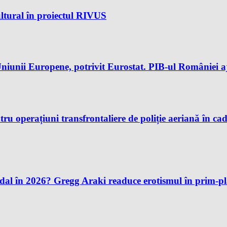
ltural în proiectul RIVUS
iunii Europene, potrivit Eurostat. PIB-ul României aj
u operațiuni transfrontaliere de poliție aeriană în ca
andal în 2026? Gregg Araki readuce erotismul în prim-