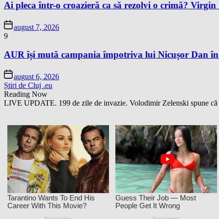
Ai pleca într-o croazieră ca să rezolvi o crimă? Virgi
august 7, 2026
9
AUR își mută campania împotriva lui Nicușor Dan în
august 6, 2026
Știri de Cluj .eu
Reading Now
LIVE UPDATE. 199 de zile de invazie. Volodimir Zelenski spune că Ucr