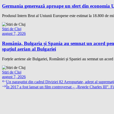
Germania generează aproape un sfert din economia Un
Produsul Intern Brut al Uniunii Europene este estimat la 18.800 de mil
Stiri de Cluj
august 7, 2026
România, Bulgaria și Spania au semnat un acord pentr
spațiul aerian al Bulgariei
Forțele aeriene ale Bulgariei, României și Spaniei au semnat un acord te
Stiri de Cluj
august 7, 2026
Navigare
Previous
Un parașutist din cadrul Diviziei 82 Aeropurtate, adept al supremație
post:
Next
În 2017 a fost lansat un film controversat – „Regele Charles III”. F
în
post:
articole