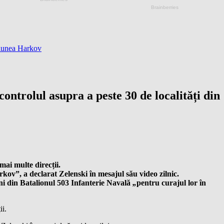
giunea Harkov
ntrolul asupra a peste 30 de localități din
mai multe direcții.
rkov”, a declarat Zelenski în mesajul său video zilnic.
ni din Batalionul 503 Infanterie Navală
„
pentru curajul lor în
ii.