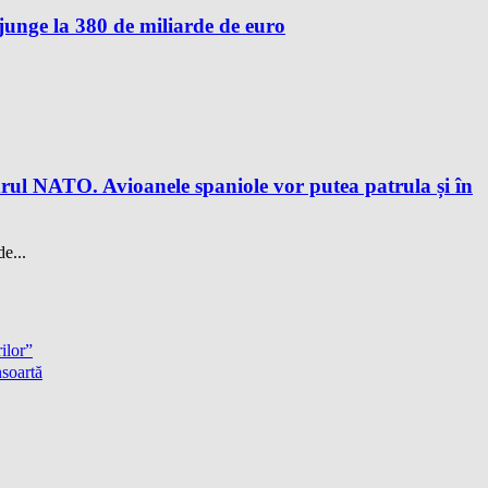
unge la 380 de miliarde de euro
drul NATO. Avioanele spaniole vor putea patrula și în
e...
ilor”
nsoartă