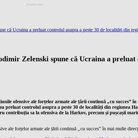
 că Ucraina a preluat controlul asupra a peste 30 de localități din re
imir Zelenski spune că Ucraina a preluat co
unile ofensive ale forțelor armate ale țării continuă
„
cu succes” în 
 au preluat controlul asupra a peste 30 de localități din regiunea Ha
u contribuția sa la ofensiva de la Harkov, precum și pușcașii mari
ive ale forțelor armate ale țării continuă
„
cu succes” în mai multe direcț