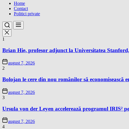
Home
Contact
Politici private
1
Brian Hie, profesor adjunct la Universitatea Stanford,
august 7, 2026
2
Bolojan le cere din nou românilor să economisească e
august 7, 2026
3
Ursula von der Leyen accelerează programul IRIS² pe
august 7, 2026
4