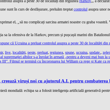
controlul asupra a peste 30 de localități din regiunea
Harkov
„, a declara
egiune sunt în curs de desfășurare, preluăm treptat
controlul
asupra unor no
exprimat el,
„
să nu complicați sarcina armatei noastre cu graba voastră. V
ia sa la ofensiva de la Harkov, precum și pușcașii marini din Batalionu
une că Ucraina a preluat controlul asupra a peste 30 de localități din
ir
,
live
,
localități
,
peste
,
preluat
,
regiunea
,
spune
,
ucraina
,
update.
,
zele
al supremației albilor s-a înrolat în armată „pentru a deveni mai bun la 
s III”. Filmul se termină cu încoronarea lui William ca rege şi Kate ca r
 creează viruși noi cu ajutorul A.I. pentru combaterea 
eră mondială: echipa sa a folosit inteligența artificială generativă pentru