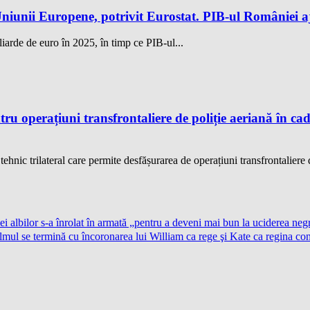
iunii Europene, potrivit Eurostat. PIB-ul României aj
iarde de euro în 2025, în timp ce PIB-ul...
u operațiuni transfrontaliere de poliție aeriană în ca
hnic trilateral care permite desfășurarea de operațiuni transfrontaliere d
i albilor s-a înrolat în armată „pentru a deveni mai bun la uciderea negr
ilmul se termină cu încoronarea lui William ca rege şi Kate ca regina co