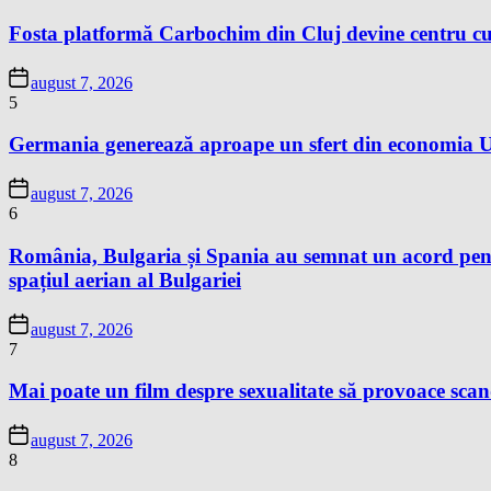
Fosta platformă Carbochim din Cluj devine centru cu
august 7, 2026
5
Germania generează aproape un sfert din economia Un
august 7, 2026
6
România, Bulgaria și Spania au semnat un acord pentr
spațiul aerian al Bulgariei
august 7, 2026
7
Mai poate un film despre sexualitate să provoace sc
august 7, 2026
8