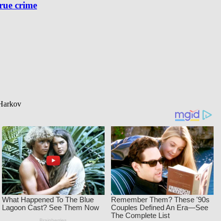
true crime
 Harkov