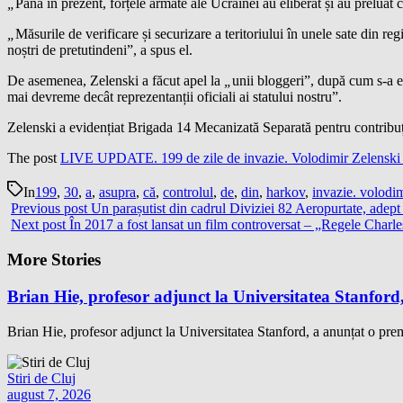
„
Până în prezent, forțele armate ale Ucrainei au eliberat și au preluat 
„
Măsurile de verificare și securizare a teritoriului în unele sate din r
noștri de pretutindeni”, a spus el.
De asemenea, Zelenski a făcut apel la
„
unii bloggeri”, după cum s-a 
mai devreme decât reprezentanții oficiali ai statului nostru”.
Zelenski a evidențiat Brigada 14 Mecanizată Separată pentru contribuț
The post
LIVE UPDATE. 199 de zile de invazie. Volodimir Zelenski sp
In
199
,
30
,
a
,
asupra
,
că
,
controlul
,
de
,
din
,
harkov
,
invazie. volodim
Previous post
Un parașutist din cadrul Diviziei 82 Aeropurtate, adept 
Next post
În 2017 a fost lansat un film controversat – „Regele Charle
More Stories
Brian Hie, profesor adjunct la Universitatea Stanford,
Brian Hie, profesor adjunct la Universitatea Stanford, a anunțat o premi
Stiri de Cluj
august 7, 2026