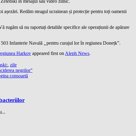
t Zelenski în mesajul său video zilnic.
i așezări. Redăm steagul ucrainean și protecție pentru toți oamenii
ă rugăm să nu raportați detaliile specifice ale operațiunii de apărare
l 503 Infanterie Navală
„
pentru curajul lor în regiunea Donețk”.
 regiunea Harkov
appeared first on
Aleph News
.
nski:
,
zile
uciderea negrilor”
egina consoartă
bacteriilor
...