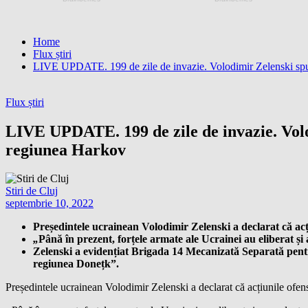
Home
Flux știri
LIVE UPDATE. 199 de zile de invazie. Volodimir Zelenski spune
Flux știri
LIVE UPDATE. 199 de zile de invazie. Volod
regiunea Harkov
Stiri de Cluj
septembrie 10, 2022
Președintele ucrainean Volodimir Zelenski a declarat că acți
„
Până în prezent, forțele armate ale Ucrainei au eliberat și
Zelenski a evidențiat Brigada 14 Mecanizată Separată pentr
regiunea Donețk”.
Președintele ucrainean Volodimir Zelenski a declarat că acțiunile ofens