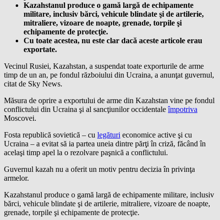
Kazahstanul produce o gamă largă de echipamente
militare, inclusiv bărci, vehicule blindate şi de artilerie,
mitraliere, vizoare de noapte, grenade, torpile şi
echipamente de protecţie.
Cu toate acestea, nu este clar dacă aceste articole erau
exportate.
Vecinul Rusiei, Kazahstan, a suspendat toate exporturile de arme
timp de un an, pe fondul războiului din Ucraina, a anunţat guvernul,
citat de Sky News.
Măsura de oprire a exportului de arme din Kazahstan vine pe fondul
conflictului din Ucraina şi al sancţiunilor occidentale
împotriva
Moscovei.
Fosta republică sovietică – cu
legături
economice active şi cu
Ucraina – a evitat să ia partea uneia dintre părţi în criză, făcând în
acelaşi timp apel la o rezolvare paşnică a conflictului.
Guvernul kazah nu a oferit un motiv pentru decizia în privinţa
armelor.
Kazahstanul produce o gamă largă de echipamente militare, inclusiv
bărci, vehicule blindate şi de artilerie, mitraliere, vizoare de noapte,
grenade, torpile şi echipamente de protecţie.