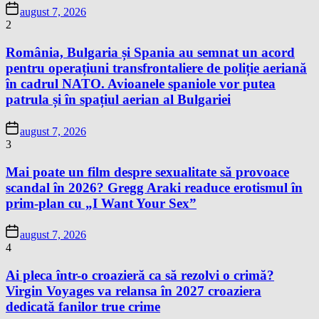
august 7, 2026
2
România, Bulgaria și Spania au semnat un acord
pentru operațiuni transfrontaliere de poliție aeriană
în cadrul NATO. Avioanele spaniole vor putea
patrula și în spațiul aerian al Bulgariei
august 7, 2026
3
Mai poate un film despre sexualitate să provoace
scandal în 2026? Gregg Araki readuce erotismul în
prim-plan cu „I Want Your Sex”
august 7, 2026
4
Ai pleca într-o croazieră ca să rezolvi o crimă?
Virgin Voyages va relansa în 2027 croaziera
dedicată fanilor true crime