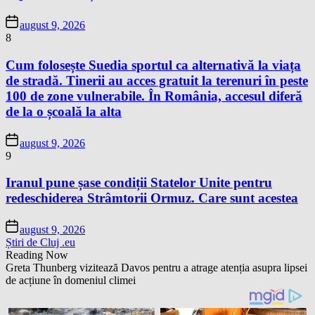
august 9, 2026
8
Cum folosește Suedia sportul ca alternativă la viața
de stradă. Tinerii au acces gratuit la terenuri în peste
100 de zone vulnerabile. În România, accesul diferă
de la o școală la alta
august 9, 2026
9
Iranul pune șase condiții Statelor Unite pentru
redeschiderea Strâmtorii Ormuz. Care sunt acestea
august 9, 2026
Știri de Cluj .eu
Reading Now
Greta Thunberg vizitează Davos pentru a atrage atenția asupra lipsei
de acțiune în domeniul climei