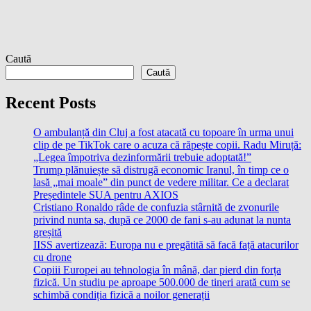
Caută
Caută
Recent Posts
O ambulanță din Cluj a fost atacată cu topoare în urma unui
clip de pe TikTok care o acuza că răpește copii. Radu Miruță:
„Legea împotriva dezinformării trebuie adoptată!”
Trump plănuiește să distrugă economic Iranul, în timp ce o
lasă „mai moale” din punct de vedere militar. Ce a declarat
Președintele SUA pentru AXIOS
Cristiano Ronaldo râde de confuzia stârnită de zvonurile
privind nunta sa, după ce 2000 de fani s-au adunat la nunta
greșită
IISS avertizează: Europa nu e pregătită să facă față atacurilor
cu drone
Copiii Europei au tehnologia în mână, dar pierd din forța
fizică. Un studiu pe aproape 500.000 de tineri arată cum se
schimbă condiția fizică a noilor generații