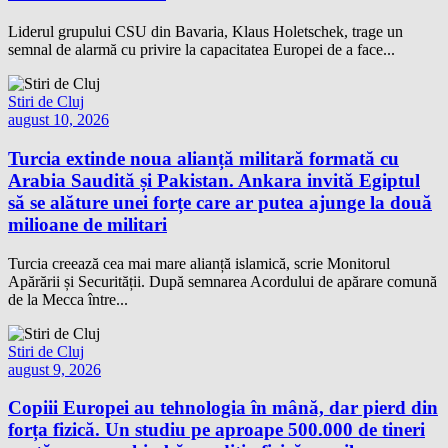
Liderul grupului CSU din Bavaria, Klaus Holetschek, trage un
semnal de alarmă cu privire la capacitatea Europei de a face...
Stiri de Cluj
august 10, 2026
Turcia extinde noua alianță militară formată cu
Arabia Saudită și Pakistan. Ankara invită Egiptul
să se alăture unei forțe care ar putea ajunge la două
milioane de militari
Turcia creează cea mai mare alianță islamică, scrie Monitorul
Apărării și Securității. După semnarea Acordului de apărare comună
de la Mecca între...
Stiri de Cluj
august 9, 2026
Copiii Europei au tehnologia în mână, dar pierd din
forța fizică. Un studiu pe aproape 500.000 de tineri