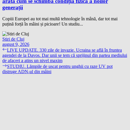
arată cum se schimbă condiția fizică a noilor
generații
Copiii Europei au tot mai multă tehnologie în mână, dar tot mai
puțină forță în mâini și picioare! Un studiu...
Stiri de Cluj
august 9, 2026
Navigare
Previous
LIVE UPDATE. 330 zile de invazie. Ucraina se află în fruntea
post:
agendei de la Davos. Dar unii se tem că sprijinul din partea mediului
în
de afaceri a atins un nivel maxim
articole
Next
STUDIU. Lămpile de uscat pentru unghii cu raze UV pot
post:
distruge ADN-ul din mâini