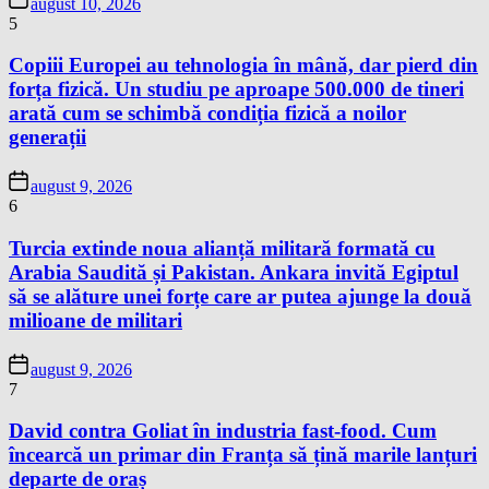
august 10, 2026
5
Copiii Europei au tehnologia în mână, dar pierd din
forța fizică. Un studiu pe aproape 500.000 de tineri
arată cum se schimbă condiția fizică a noilor
generații
august 9, 2026
6
Turcia extinde noua alianță militară formată cu
Arabia Saudită și Pakistan. Ankara invită Egiptul
să se alăture unei forțe care ar putea ajunge la două
milioane de militari
august 9, 2026
7
David contra Goliat în industria fast-food. Cum
încearcă un primar din Franța să țină marile lanțuri
departe de oraș