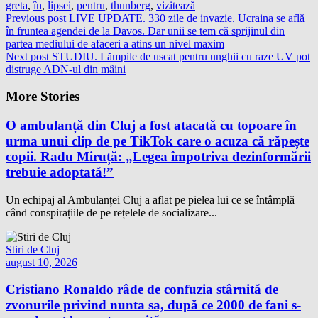
greta
,
în
,
lipsei
,
pentru
,
thunberg
,
vizitează
Previous post
LIVE UPDATE. 330 zile de invazie. Ucraina se află
în fruntea agendei de la Davos. Dar unii se tem că sprijinul din
partea mediului de afaceri a atins un nivel maxim
Next post
STUDIU. Lămpile de uscat pentru unghii cu raze UV pot
distruge ADN-ul din mâini
More Stories
O ambulanță din Cluj a fost atacată cu topoare în
urma unui clip de pe TikTok care o acuza că răpește
copii. Radu Miruță: „Legea împotriva dezinformării
trebuie adoptată!”
Un echipaj al Ambulanței Cluj a aflat pe pielea lui ce se întâmplă
când conspirațiile de pe rețelele de socializare...
Stiri de Cluj
august 10, 2026
Cristiano Ronaldo râde de confuzia stârnită de
zvonurile privind nunta sa, după ce 2000 de fani s-