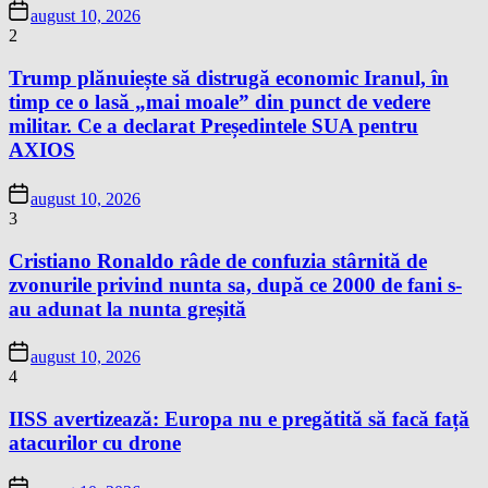
august 10, 2026
2
Trump plănuiește să distrugă economic Iranul, în
timp ce o lasă „mai moale” din punct de vedere
militar. Ce a declarat Președintele SUA pentru
AXIOS
august 10, 2026
3
Cristiano Ronaldo râde de confuzia stârnită de
zvonurile privind nunta sa, după ce 2000 de fani s-
au adunat la nunta greșită
august 10, 2026
4
IISS avertizează: Europa nu e pregătită să facă față
atacurilor cu drone