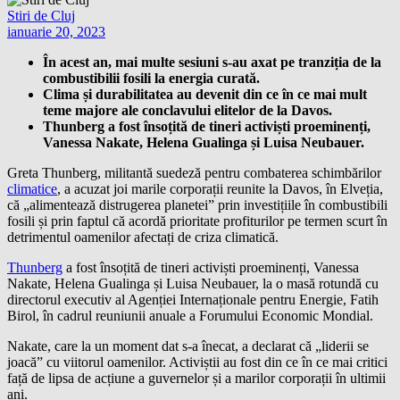
Stiri de Cluj
ianuarie 20, 2023
În acest an, mai multe sesiuni s-au axat pe tranziția de la
combustibilii fosili la energia curată.
Clima și durabilitatea au devenit din ce în ce mai mult
teme majore ale conclavului elitelor de la Davos.
Thunberg a fost însoțită de tineri activiști proeminenți,
Vanessa Nakate, Helena Gualinga și Luisa Neubauer.
Greta Thunberg, militantă suedeză pentru combaterea schimbărilor
climatice
, a acuzat joi marile corporații reunite la Davos, în Elveția,
că „alimentează distrugerea planetei” prin investițiile în combustibili
fosili și prin faptul că acordă prioritate profiturilor pe termen scurt în
detrimentul oamenilor afectați de criza climatică.
Thunberg
a fost însoțită de tineri activiști proeminenți, Vanessa
Nakate, Helena Gualinga și Luisa Neubauer, la o masă rotundă cu
directorul executiv al Agenției Internaționale pentru Energie, Fatih
Birol, în cadrul reuniunii anuale a Forumului Economic Mondial.
Nakate, care la un moment dat s-a înecat, a declarat că „liderii se
joacă” cu viitorul oamenilor. Activiștii au fost din ce în ce mai critici
față de lipsa de acțiune a guvernelor și a marilor corporații în ultimii
ani.