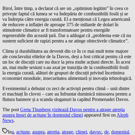
Birol, între timp, a declarat că are un „optimism legitim” în ceea ce
privește faptul că lumea se va îndepărta de combustibilii fosili și se
va îndrepta către energia curată. El a menționat că Legea americană
de reducere a inflației de aproape 375 de miliarde de dolari în
stimulente climatice ar fi transformatoare pentru energiile
regenerabile din această țară. Dar a adăugat că „problema este că nu
suntem suficient de rapizi pentru a ne atinge obiectivele climatice”.
Clima și durabilitatea au devenit din ce în ce mai mult teme majore
ale conclavului elitelor de la Davos, deși a fost criticat pentru că este
un loc de discuții care nu duce la prea multe acțiuni directe. În acest
an, mai multe sesiuni s-au axat pe tranziția de la combustibilii fosili
la energia curată, alături de grupuri de discuții privind încetinirea
economiei mondiale, insecuritatea alimentară și inovația tehnologică.
Evenimentul a debutat cu zeci de activiști pentru climă – unii dintre
ei machiați în clovni – care au înfruntat duminică ninsoarea pentru a
flutura bannere și a scanda sloganuri la capătul Promenadei Davos.
The post
Greta Thunberg vizitează Davos pentru a atrage atenția
asupra lipsei de acțiune în domeniul climei
appeared first on
Aleph
News
.
In
a
,
acțiune
,
asupra
,
atenția
,
atrage
,
climei
,
davos:
,
de
,
domeniul
,