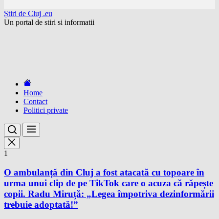
Skip
Știri de Cluj .eu
to
Un portal de stiri si informatii
the
content
Home
Contact
Politici private
1
O ambulanță din Cluj a fost atacată cu topoare în
urma unui clip de pe TikTok care o acuza că răpește
copii. Radu Miruță: „Legea împotriva dezinformării
trebuie adoptată!”