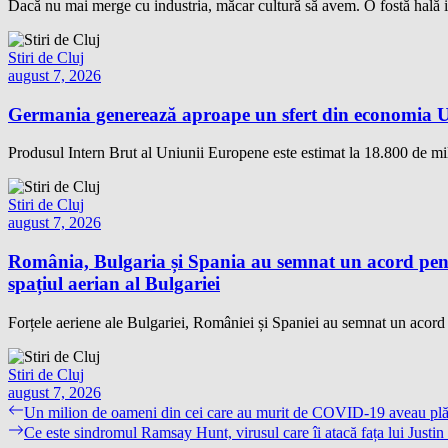
Dacă nu mai merge cu industria, măcar cultură să avem. O fostă hală i
Stiri de Cluj
august 7, 2026
Germania generează aproape un sfert din economia Un
Produsul Intern Brut al Uniunii Europene este estimat la 18.800 de mil
Stiri de Cluj
august 7, 2026
România, Bulgaria și Spania au semnat un acord pentr
spațiul aerian al Bulgariei
Forțele aeriene ale Bulgariei, României și Spaniei au semnat un acord te
Stiri de Cluj
august 7, 2026
Navigare
Previous
Un milion de oameni din cei care au murit de COVID-19 aveau plăm
post:
Next
Ce este sindromul Ramsay Hunt, virusul care îi atacă fața lui Justin
în
post: