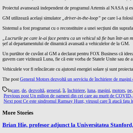
Proiectul avansează independent de programul Artemis al NASA și este 
GM utilizează același simulator
„driver-in-the-loop”
pe care l-a folo
Sistemul a fost programat cu o reconstituire a unei secțiuni din suprafaț
„Lucrurile pe care le-ai face pentru ca un vehicul să fie bun într-un
șef al departamentului de dinamică avansată a vehiculelor de la GM.
Un purtător de cuvânt al GM a declarat pentru FOX Business că ideea est
guvern care vizitează Luna, fie că este vorba de Statele Unite sau de al
Vehiculele vor fi reîncărcate cu ajutorul energiei solare și sunt proiecta
The post
General Motors dezvoltă un serviciu de închiriere de mașini c
In
care
,
de
,
dezvoltă
,
general
,
îi
,
închiriere
,
luna
,
mașini
,
motors
,
pe
Previous post
Un milion de oameni din cei care au murit de COVID-19
Next post
Ce este sindromul Ramsay Hunt, virusul care îi atacă fața l
More Stories
Brian Hie, profesor adjunct la Universitatea Stanford,