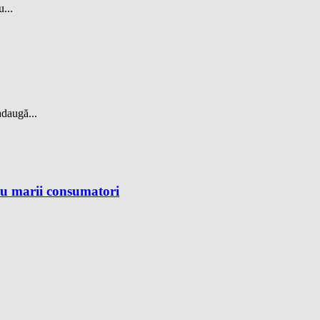
...
adaugă...
ru marii consumatori