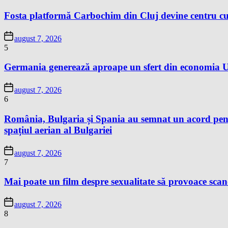
Fosta platformă Carbochim din Cluj devine centru cu
august 7, 2026
5
Germania generează aproape un sfert din economia Un
august 7, 2026
6
România, Bulgaria și Spania au semnat un acord pentr
spațiul aerian al Bulgariei
august 7, 2026
7
Mai poate un film despre sexualitate să provoace sc
august 7, 2026
8