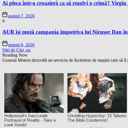
Ai pleca într-o croazieră ca să rezolvi o crimă? Virgi
august 7, 2026
9
AUR își mută campania împotriva lui Nicușor Dan în
august 6, 2026
Știri de Cluj .eu
Reading Now
General Motors dezvoltă un serviciu de închiriere de mașini care să îi