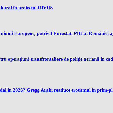
ltural în proiectul RIVUS
iunii Europene, potrivit Eurostat. PIB-ul României aj
u operațiuni transfrontaliere de poliție aeriană în ca
andal în 2026? Gregg Araki readuce erotismul în prim-