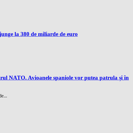
unge la 380 de miliarde de euro
drul NATO. Avioanele spaniole vor putea patrula și în
e...