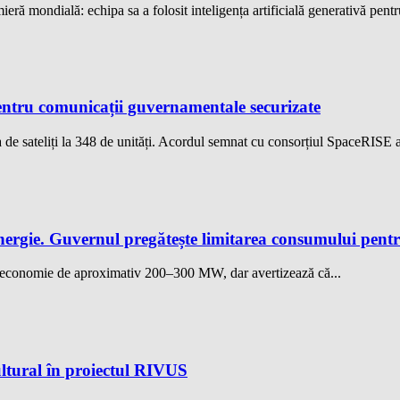
eră mondială: echipa sa a folosit inteligența artificială generativă pentru
ntru comunicații guvernamentale securizate
de sateliți la 348 de unități. Acordul semnat cu consorțiul SpaceRISE 
nergie. Guvernul pregătește limitarea consumului pent
o economie de aproximativ 200–300 MW, dar avertizează că...
ltural în proiectul RIVUS