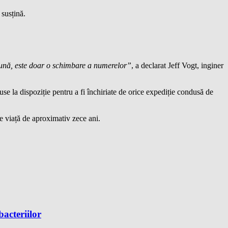
susțină.
 Lună, este doar o schimbare a numerelor”
, a declarat Jeff Vogt, inginer
e la dispoziție pentru a fi închiriate de orice expediție condusă de
 de viață de aproximativ zece ani.
bacteriilor