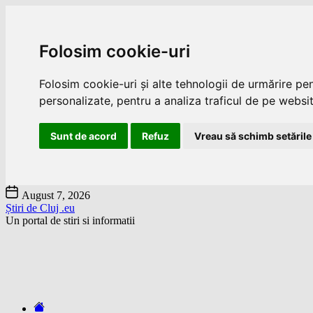
Folosim cookie-uri
Folosim cookie-uri și alte tehnologii de urmărire pe
personalizate, pentru a analiza traficul de pe website
Sunt de acord
Refuz
Vreau să schimb setările
Skip
August 7, 2026
to
Știri de Cluj .eu
the
Un portal de stiri si informatii
content