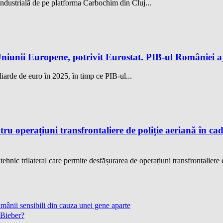
ndustrială de pe platforma Carbochim din Cluj...
iunii Europene, potrivit Eurostat. PIB-ul României aj
iarde de euro în 2025, în timp ce PIB-ul...
u operațiuni transfrontaliere de poliție aeriană în ca
hnic trilateral care permite desfășurarea de operațiuni transfrontaliere d
ânii sensibili din cauza unei gene aparte
 Bieber?