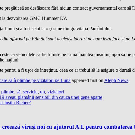
pregătit să se desfășoare fără niciun contract guvernamental care să îl 
sit la dezvoltarea GMC Hummer EV.
a Lunii și a fost setat la o șesime din gravitația Pământului.
 mediu off-road pe Pământ sunt aceleași lucruri pe care le-ai face și pe
e ca vehiculele să fie trimise pe Lună înaintea misiunii, apoi să fie pus
te națiuni.
te pentru a fi ușor de întreținut, ceea ce ar trebui să le asigure o durată
are să îi plimbe pe vizitatori pe Lună
appeared first on
Aleph News
.
,
plimbe
,
să
,
serviciu
,
un
,
vizitatori
 aveau plămânii sensibili din cauza unei gene aparte
ui Justin Bieber?
 creează viruși noi cu ajutorul A.I. pentru combaterea 