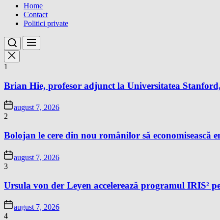
Home
Contact
Politici private
1
Brian Hie, profesor adjunct la Universitatea Stanford,
august 7, 2026
2
Bolojan le cere din nou românilor să economisească e
august 7, 2026
3
Ursula von der Leyen accelerează programul IRIS² pe
august 7, 2026
4