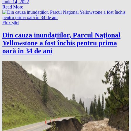
iunie 14, 2022
Read More
Flux știri
Din cauza inundațiilor, Parcul Naţional
Yellowstone a fost închis pentru prima
oară în 34 de ani