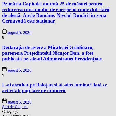
Primăria Capitalei anunță 25 de măsuri pentru
reducerea consumului de energie în contextul stării
de alertă. Apele Române: Nivelul Dunării în zona
Cernavodă este staționar
august 5, 2026
8
Declarația de avere a Mirabelei Grădinaru,
partenera Președintelui Nicușor Dan, a fost
publicată pe site-ul Administrației Prezidențiale
august 5, 2026
9
L-ai ascultat pe Bolojan și ai stins lumina? Iată ce
activități poți face pe întuneric
august 5, 2026
Știri de Cluj .eu
Category: