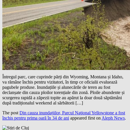
Întregul parc, care cuprinde părți din Wyoming, Montana și Idaho,
va rămâne închis pentru vizitatori, în timp ce oficialii evaluează
pagubele produse. Inundațiile și alunecările de teren au fost
declanșate din cauza ploilor torențiale din zonă. Ploile abundente și
scurgerea rapidă a zăpezii topite au apărut la doar două săptămâni
după tradiționalul weekend al sărbătorii […]
The post
Din cauza inundațiilor, Parcul Naţional Yellowstone a fost
închis pentru prima oară în 34 de ani
appeared first on
Aleph News
.