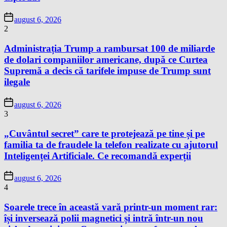
august 6, 2026
2
Administrația Trump a rambursat 100 de miliarde
de dolari companiilor americane, după ce Curtea
Supremă a decis că tarifele impuse de Trump sunt
ilegale
august 6, 2026
3
„Cuvântul secret” care te protejează pe tine și pe
familia ta de fraudele la telefon realizate cu ajutorul
Inteligenței Artificiale. Ce recomandă experții
august 6, 2026
4
Soarele trece în această vară printr-un moment rar:
își inversează polii magnetici și intră într-un nou