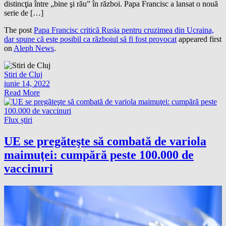
distincţia între „bine şi rău” în război. Papa Francisc a lansat o nouă
serie de […]
The post
Papa Francisc critică Rusia pentru cruzimea din Ucraina,
dar spune că este posibil ca războiul să fi fost provocat
appeared first
on
Aleph News
.
Stiri de Cluj
iunie 14, 2022
Read More
Flux știri
UE se pregăteşte să combată de variola
maimuţei: cumpără peste 100.000 de
vaccinuri