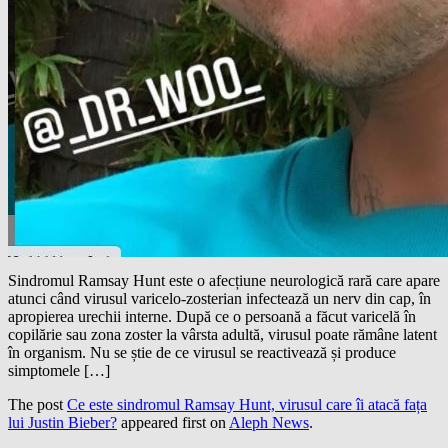
Sindromul Ramsay Hunt este o afecțiune neurologică rară care apare
atunci când virusul varicelo-zosterian infectează un nerv din cap, în
apropierea urechii interne. După ce o persoană a făcut varicelă în
copilărie sau zona zoster la vârsta adultă, virusul poate rămâne latent
în organism. Nu se știe de ce virusul se reactivează și produce
simptomele […]
The post
Ce este sindromul Ramsay Hunt, virusul care îi atacă fața
lui Justin Bieber?
appeared first on
Aleph News
.