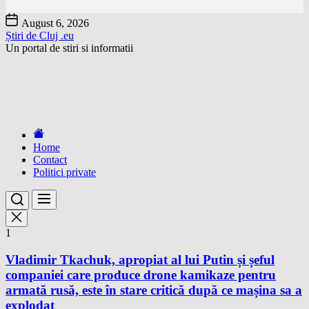
Skip
August 6, 2026
to
Știri de Cluj .eu
the
Un portal de stiri si informatii
content
Home
Contact
Politici private
1
Vladimir Tkachuk, apropiat al lui Putin și șeful
companiei care produce drone kamikaze pentru
armată rusă, este în stare critică după ce mașina sa a
explodat