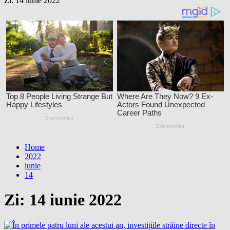
Zi:
14 iunie 2022
Home
2022
iunie
14
Zi:
14 iunie 2022