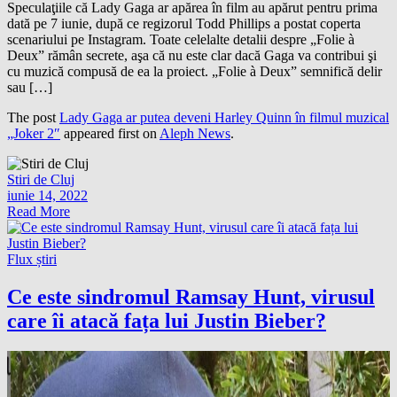
Speculaţiile că Lady Gaga ar apărea în film au apărut pentru prima
dată pe 7 iunie, după ce regizorul Todd Phillips a postat coperta
scenariului pe Instagram. Toate celelalte detalii despre „Folie à
Deux” rămân secrete, aşa că nu este clar dacă Gaga va contribui şi
cu muzică compusă de ea la proiect. „Folie à Deux” semnifică delir
sau […]
The post
Lady Gaga ar putea deveni Harley Quinn în filmul muzical
„Joker 2″
appeared first on
Aleph News
.
Stiri de Cluj
iunie 14, 2022
Read More
Flux știri
Ce este sindromul Ramsay Hunt, virusul
care îi atacă fața lui Justin Bieber?