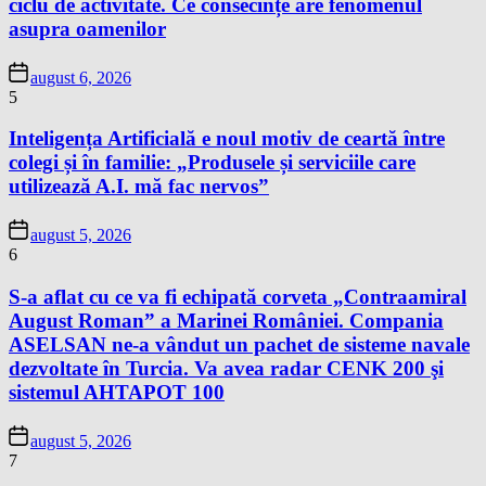
ciclu de activitate. Ce consecințe are fenomenul
asupra oamenilor
august 6, 2026
5
Inteligența Artificială e noul motiv de ceartă între
colegi și în familie: „Produsele și serviciile care
utilizează A.I. mă fac nervos”
august 5, 2026
6
S-a aflat cu ce va fi echipată corveta „Contraamiral
August Roman” a Marinei României. Compania
ASELSAN ne-a vândut un pachet de sisteme navale
dezvoltate în Turcia. Va avea radar CENK 200 şi
sistemul AHTAPOT 100
august 5, 2026
7