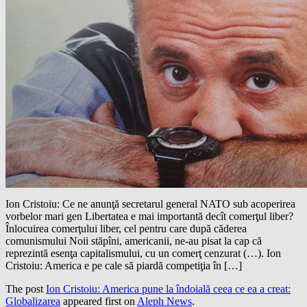
Ion Cristoiu: Ce ne anunţă secretarul general NATO sub acoperirea
vorbelor mari gen Libertatea e mai importantă decît comerţul liber?
Înlocuirea comerţului liber, cel pentru care după căderea
comunismului Noii stăpîni, americanii, ne-au pisat la cap că
reprezintă esenţa capitalismului, cu un comerţ cenzurat (…). Ion
Cristoiu: America e pe cale să piardă competiţia în […]
The post
Ion Cristoiu: America pune la îndoială ceea ce ea a creat:
Globalizarea
appeared first on
Aleph News
.