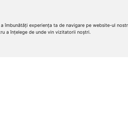
u a îmbunătăți experiența ta de navigare pe website-ul nostr
u a înțelege de unde vin vizitatorii noștri.
u
 private