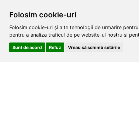
Folosim cookie-uri
Folosim cookie-uri și alte tehnologii de urmărire pentr
pentru a analiza traficul de pe website-ul nostru și pentr
Sunt de acord
Refuz
Vreau să schimb setările
Skip
AUGUST 7, 2026
to
the
content
Știri de Cluj .e
Un portal de stiri si informatii
Home
Contact
Politici