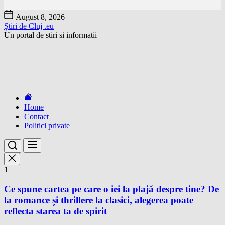
Skip
August 8, 2026
to
Știri de Cluj .eu
the
Un portal de stiri si informatii
content
Home
Contact
Politici private
1
Ce spune cartea pe care o iei la plajă despre tine? De
la romance și thrillere la clasici, alegerea poate
reflecta starea ta de spirit