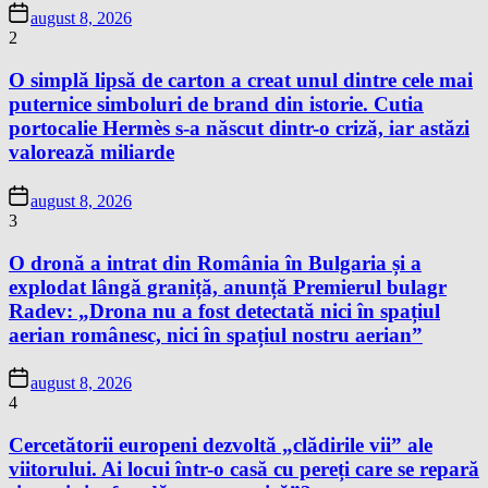
august 8, 2026
2
O simplă lipsă de carton a creat unul dintre cele mai
puternice simboluri de brand din istorie. Cutia
portocalie Hermès s-a născut dintr-o criză, iar astăzi
valorează miliarde
august 8, 2026
3
O dronă a intrat din România în Bulgaria și a
explodat lângă graniță, anunță Premierul bulagr
Radev: „Drona nu a fost detectată nici în spațiul
aerian românesc, nici în spațiul nostru aerian”
august 8, 2026
4
Cercetătorii europeni dezvoltă „clădirile vii” ale
viitorului. Ai locui într-o casă cu pereți care se repară