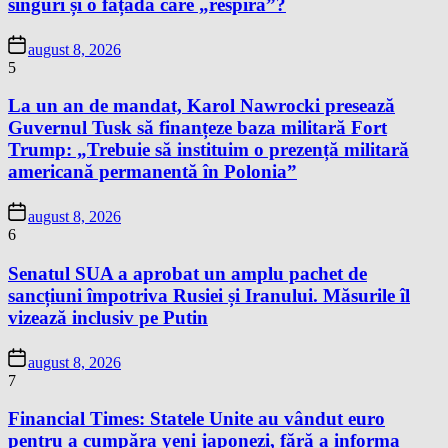
singuri și o fațadă care „respiră”?
august 8, 2026
5
La un an de mandat, Karol Nawrocki presează
Guvernul Tusk să finanțeze baza militară Fort
Trump: „Trebuie să instituim o prezență militară
americană permanentă în Polonia”
august 8, 2026
6
Senatul SUA a aprobat un amplu pachet de
sancțiuni împotriva Rusiei și Iranului. Măsurile îl
vizează inclusiv pe Putin
august 8, 2026
7
Financial Times: Statele Unite au vândut euro
pentru a cumpăra yeni japonezi, fără a informa