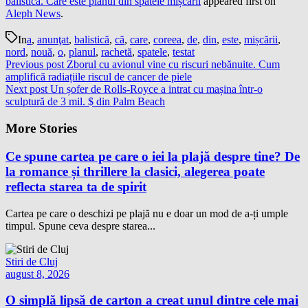
balistică. Care este planul din spatele mișcării
appeared first on
Aleph News
.
In
a
,
anunţat
,
balistică
,
că
,
care
,
coreea
,
de
,
din
,
este
,
mișcării
,
nord
,
nouă
,
o
,
planul
,
rachetă
,
spatele
,
testat
Previous post
Zborul cu avionul vine cu riscuri nebănuite. Cum
amplifică radiațiile riscul de cancer de piele
Next post
Un șofer de Rolls-Royce a intrat cu mașina într-o
sculptură de 3 mil. $ din Palm Beach
More Stories
Ce spune cartea pe care o iei la plajă despre tine? De
la romance și thrillere la clasici, alegerea poate
reflecta starea ta de spirit
Cartea pe care o deschizi pe plajă nu e doar un mod de a-ți umple
timpul. Spune ceva despre starea...
Stiri de Cluj
august 8, 2026
O simplă lipsă de carton a creat unul dintre cele mai