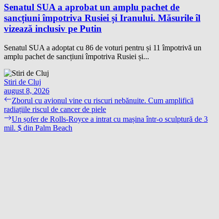
Senatul SUA a aprobat un amplu pachet de
sancțiuni împotriva Rusiei și Iranului. Măsurile îl
vizează inclusiv pe Putin
Senatul SUA a adoptat cu 86 de voturi pentru și 11 împotrivă un
amplu pachet de sancțiuni împotriva Rusiei și...
Stiri de Cluj
august 8, 2026
Navigare
Previous
Zborul cu avionul vine cu riscuri nebănuite. Cum amplifică
post:
radiațiile riscul de cancer de piele
în
Next
Un șofer de Rolls-Royce a intrat cu mașina într-o sculptură de 3
articole
post:
mil. $ din Palm Beach