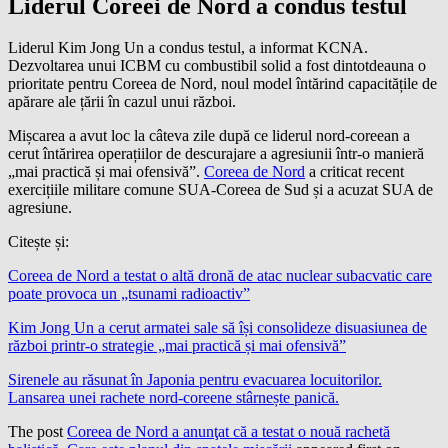
Liderul Coreei de Nord a condus testul
Liderul Kim Jong Un a condus testul, a informat KCNA.
Dezvoltarea unui ICBM cu combustibil solid a fost dintotdeauna o
prioritate pentru Coreea de Nord, noul model întărind capacitățile de
apărare ale țării în cazul unui război.
Mișcarea a avut loc la câteva zile după ce liderul nord-coreean a
cerut întărirea operațiilor de descurajare a agresiunii într-o manieră
„mai practică și mai ofensivă”.
Coreea de Nord
a criticat recent
exercițiile militare comune SUA-Coreea de Sud și a acuzat SUA de
agresiune.
Citește și:
Coreea de Nord a testat o altă dronă de atac nuclear subacvatic care
poate provoca un „tsunami radioactiv”
Kim Jong Un a cerut armatei sale să își consolideze disuasiunea de
război printr-o strategie „mai practică și mai ofensivă”
Sirenele au răsunat în Japonia pentru evacuarea locuitorilor.
Lansarea unei rachete nord-coreene stârnește panică.
The post
Coreea de Nord a anunţat că a testat o nouă rachetă