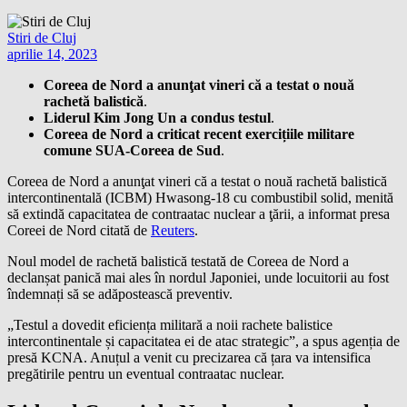
Stiri de Cluj
aprilie 14, 2023
Coreea de Nord a anunţat vineri că a testat o nouă
rachetă balistică
.
Liderul Kim Jong Un a condus testul
.
Coreea de Nord a criticat recent exercițiile militare
comune SUA-Coreea de Sud
.
Coreea de Nord a anunţat vineri că a testat o nouă rachetă balistică
intercontinentală (ICBM) Hwasong-18 cu combustibil solid, menită
să extindă capacitatea de contraatac nuclear a ţării, a informat presa
Coreei de Nord citată de
Reuters
.
Noul model de rachetă balistică testată de Coreea de Nord a
declanșat panică mai ales în nordul Japoniei, unde locuitorii au fost
îndemnați să se adăpostească preventiv.
„Testul a dovedit eficiența militară a noii rachete balistice
intercontinentale și capacitatea ei de atac strategic”, a spus agenția de
presă KCNA. Anuțul a venit cu precizarea că țara va intensifica
pregătirile pentru un eventual contraatac nuclear.