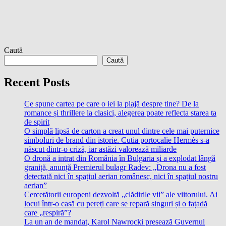
Caută
Caută
Recent Posts
Ce spune cartea pe care o iei la plajă despre tine? De la
romance și thrillere la clasici, alegerea poate reflecta starea ta
de spirit
O simplă lipsă de carton a creat unul dintre cele mai puternice
simboluri de brand din istorie. Cutia portocalie Hermès s-a
născut dintr-o criză, iar astăzi valorează miliarde
O dronă a intrat din România în Bulgaria și a explodat lângă
graniță, anunță Premierul bulagr Radev: „Drona nu a fost
detectată nici în spațiul aerian românesc, nici în spațiul nostru
aerian”
Cercetătorii europeni dezvoltă „clădirile vii” ale viitorului. Ai
locui într-o casă cu pereți care se repară singuri și o fațadă
care „respiră”?
La un an de mandat, Karol Nawrocki presează Guvernul