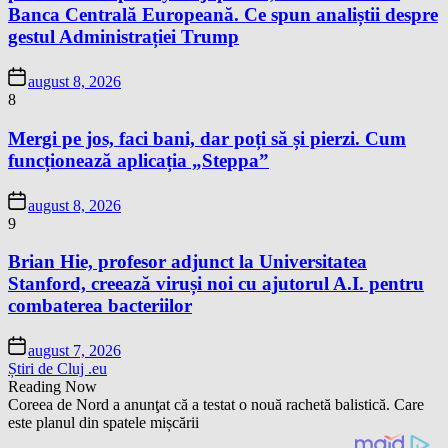
Banca Centrală Europeană. Ce spun analiștii despre
gestul Administrației Trump
august 8, 2026
8
Mergi pe jos, faci bani, dar poți să și pierzi. Cum
funcționează aplicația „Steppa”
august 8, 2026
9
Brian Hie, profesor adjunct la Universitatea
Stanford, creează viruși noi cu ajutorul A.I. pentru
combaterea bacteriilor
august 7, 2026
Știri de Cluj .eu
Reading Now
Coreea de Nord a anunţat că a testat o nouă rachetă balistică. Care
este planul din spatele mișcării