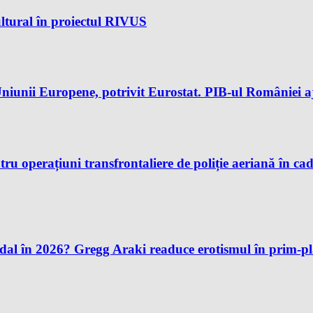
ltural în proiectul RIVUS
iunii Europene, potrivit Eurostat. PIB-ul României aj
u operațiuni transfrontaliere de poliție aeriană în ca
andal în 2026? Gregg Araki readuce erotismul în prim-