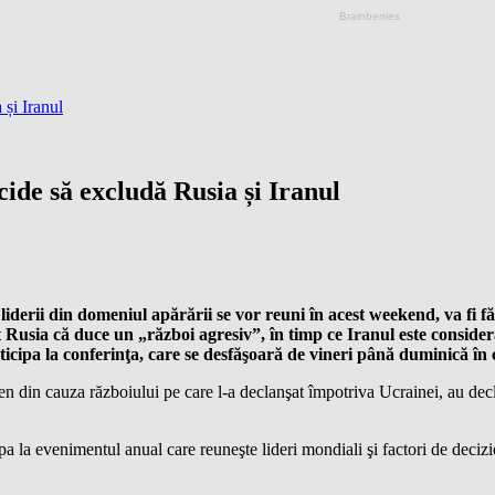
și Iranul
ide să excludă Rusia și Iranul
derii din domeniul apărării se vor reuni în acest weekend, va fi fă
 Rusia că duce un „război agresiv”, în timp ce Iranul este conside
articipa la conferinţa, care se desfăşoară de vineri până duminică în
 din cauza războiului pe care l-a declanşat împotriva Ucrainei, au declar
la evenimentul anual care reuneşte lideri mondiali şi factori de decizie 