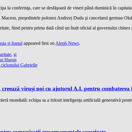
cipa la conferinţa, care se desfăşoară de vineri până duminică în capital
acron, preşedintele polonez Andrzej Duda şi cancelarul german Olaf S
itate, fiind pentru prima dată când un înalt oficial al guvernului chine
ia și Iranul
appeared first on
Aleph News
.
uritate
,
şi
lui Huron
ciclonului Gabrielle
 creează viruși noi cu ajutorul A.I. pentru combaterea 
eră mondială: echipa sa a folosit inteligența artificială generativă pentru
ntru comunicații guvernamentale securizate