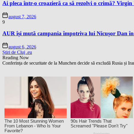
Ai pleca într-o croazieră ca să rezolvi o crimă? Virgi
august 7, 2026
9
AUR își mută campania împotriva lui Nicușor Dan în
august 6, 2026
Știri de Cluj .eu
Reading Now
Conferința de securitate de la Munchen decide să excludă Rusia și Ira