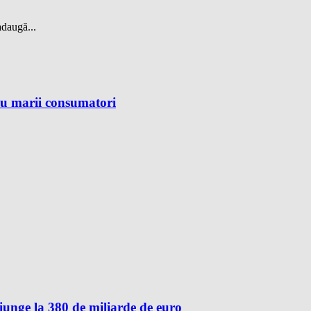
adaugă...
ru marii consumatori
unge la 380 de miliarde de euro