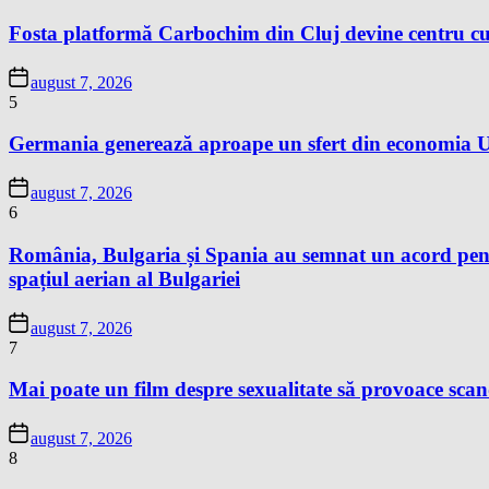
Fosta platformă Carbochim din Cluj devine centru cu
august 7, 2026
5
Germania generează aproape un sfert din economia Un
august 7, 2026
6
România, Bulgaria și Spania au semnat un acord pentr
spațiul aerian al Bulgariei
august 7, 2026
7
Mai poate un film despre sexualitate să provoace sc
august 7, 2026
8