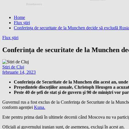
Home
Flux știri
Conferința de securitate de la Munchen decide să excludă Rusia 
Flux știri
Conferința de securitate de la Munchen dec
Stiri de Cluj
februarie 14, 2023
Conferința de Securitate de la Munchen din acest an, unde li
Președintele discuțiilor anuale, Christoph Heusgen a acuzat
Peste 40 de şefi de stat şi de guvern şi 90 de miniştri vor p
Guvernul rus a fost exclus de la Conferinţa de Securitate de la Munchen
conform agenției
Kuna.
Este pentru prima dată în ultimele decenii când Moscova nu va participa 
Oficiali ai guvernului iranian sunt, de asemenea, excluşi în acest an.