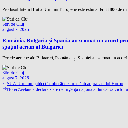
Produsul Intern Brut al Uniunii Europene este estimat la 18.800 de mil
Stiri de Cluj
august 7, 2026
România, Bulgaria și Spania au semnat un acord pentr
spațiul aerian al Bulgariei
Forțele aeriene ale Bulgariei, României și Spaniei au semnat un acord te
Stiri de Cluj
august 7, 2026
Navigare
Previous
SUA: Un nou „obiect” doborât de armată deaupra lacului Huron
post:
Next
Noua Zeelandă declară stare de urgență națională din cauza ciclonu
în
post:
articole