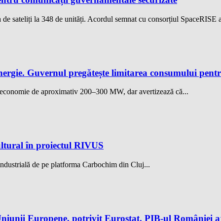
de sateliți la 348 de unități. Acordul semnat cu consorțiul SpaceRISE 
nergie. Guvernul pregătește limitarea consumului pent
o economie de aproximativ 200–300 MW, dar avertizează că...
ltural în proiectul RIVUS
ndustrială de pe platforma Carbochim din Cluj...
iunii Europene, potrivit Eurostat. PIB-ul României aj