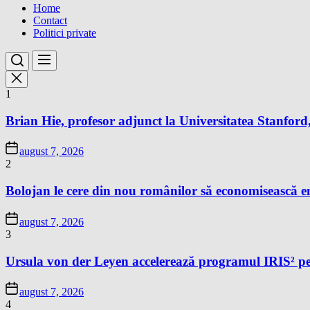
Home
Contact
Politici private
1
Brian Hie, profesor adjunct la Universitatea Stanford,
august 7, 2026
2
Bolojan le cere din nou românilor să economisească e
august 7, 2026
3
Ursula von der Leyen accelerează programul IRIS² pe
august 7, 2026
4