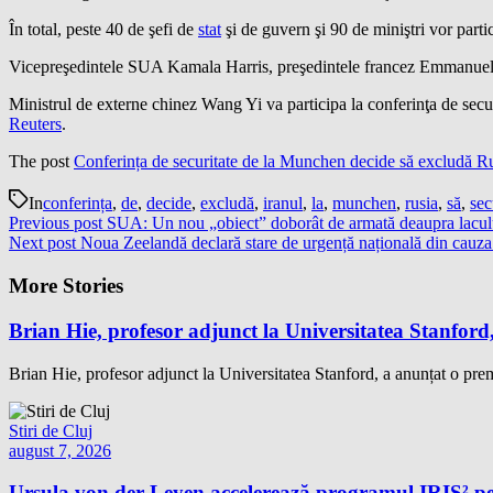
În total, peste 40 de şefi de
stat
şi de guvern şi 90 de miniştri vor parti
Vicepreşedintele SUA Kamala Harris, preşedintele francez Emmanuel M
Ministrul de externe chinez Wang Yi va participa la conferinţa de secur
Reuters
.
The post
Conferința de securitate de la Munchen decide să excludă Rus
In
conferința
,
de
,
decide
,
excludă
,
iranul
,
la
,
munchen
,
rusia
,
să
,
sec
Previous post
SUA: Un nou „obiect” doborât de armată deaupra lacu
Next post
Noua Zeelandă declară stare de urgență națională din cauza 
More Stories
Brian Hie, profesor adjunct la Universitatea Stanford,
Brian Hie, profesor adjunct la Universitatea Stanford, a anunțat o premi
Stiri de Cluj
august 7, 2026
Ursula von der Leyen accelerează programul IRIS² pe