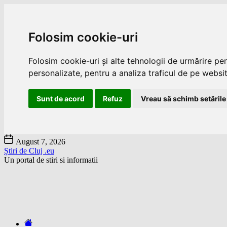
Folosim cookie-uri
Folosim cookie-uri și alte tehnologii de urmărire pe
personalizate, pentru a analiza traficul de pe website
Sunt de acord
Refuz
Vreau să schimb setările
Skip
August 7, 2026
to
Știri de Cluj .eu
the
Un portal de stiri si informatii
content