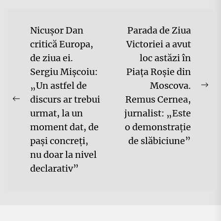
Navigare
Nicușor Dan
Parada de Ziua
în
critică Europa,
Victoriei a avut
de ziua ei.
loc astăzi în
articole
Sergiu Mișcoiu:
Piața Roșie din
„Un astfel de
Moscova.
Ne
discurs ar trebui
Remus Cernea,
Previous
pos
urmat, la un
jurnalist: „Este
post:
moment dat, de
o demonstrație
pași concreți,
de slăbiciune”
nu doar la nivel
declarativ”