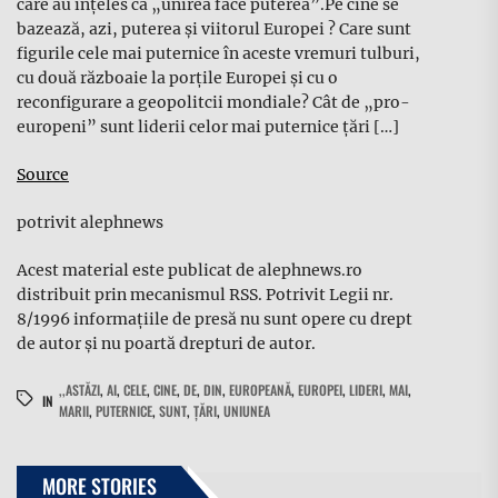
care au înțeles că „unirea face puterea”.Pe cine se
bazează, azi, puterea și viitorul Europei ? Care sunt
figurile cele mai puternice în aceste vremuri tulburi,
cu două războaie la porțile Europei și cu o
reconfigurare a geopolitcii mondiale? Cât de „pro-
europeni” sunt liderii celor mai puternice țări […]
Source
potrivit alephnews
Acest material este publicat de alephnews.ro
distribuit prin mecanismul RSS. Potrivit Legii nr.
8/1996 informațiile de presă nu sunt opere cu drept
de autor și nu poartă drepturi de autor.
,,ASTĂZI
,
AI
,
CELE
,
CINE
,
DE
,
DIN
,
EUROPEANĂ
,
EUROPEI
,
LIDERI
,
MAI
,
IN
MARII
,
PUTERNICE
,
SUNT
,
ȚĂRI
,
UNIUNEA
MORE STORIES