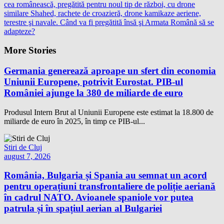
cea românească, pregătită pentru noul tip de război, cu drone
similare Shahed, rachete de croazieră, drone kamikaze aeriene,
terestre şi navale. Când va fi pregătită însă şi Armata Română să se
adapteze?
More Stories
Germania generează aproape un sfert din economia
Uniunii Europene, potrivit Eurostat. PIB-ul
României ajunge la 380 de miliarde de euro
Produsul Intern Brut al Uniunii Europene este estimat la 18.800 de
miliarde de euro în 2025, în timp ce PIB-ul...
Stiri de Cluj
august 7, 2026
România, Bulgaria și Spania au semnat un acord
pentru operațiuni transfrontaliere de poliție aeriană
în cadrul NATO. Avioanele spaniole vor putea
patrula și în spațiul aerian al Bulgariei