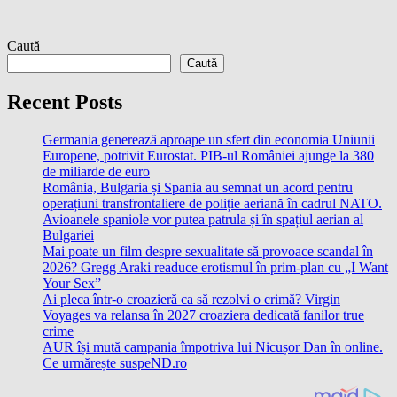
Caută
Caută
Recent Posts
Germania generează aproape un sfert din economia Uniunii
Europene, potrivit Eurostat. PIB-ul României ajunge la 380
de miliarde de euro
România, Bulgaria și Spania au semnat un acord pentru
operațiuni transfrontaliere de poliție aeriană în cadrul NATO.
Avioanele spaniole vor putea patrula și în spațiul aerian al
Bulgariei
Mai poate un film despre sexualitate să provoace scandal în
2026? Gregg Araki readuce erotismul în prim-plan cu „I Want
Your Sex”
Ai pleca într-o croazieră ca să rezolvi o crimă? Virgin
Voyages va relansa în 2027 croaziera dedicată fanilor true
crime
AUR își mută campania împotriva lui Nicușor Dan în online.
Ce urmărește suspeND.ro