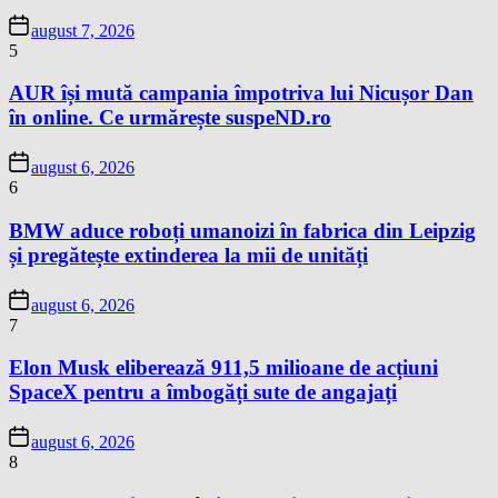
august 7, 2026
5
AUR își mută campania împotriva lui Nicușor Dan
în online. Ce urmărește suspeND.ro
august 6, 2026
6
BMW aduce roboți umanoizi în fabrica din Leipzig
și pregătește extinderea la mii de unități
august 6, 2026
7
Elon Musk eliberează 911,5 milioane de acțiuni
SpaceX pentru a îmbogăți sute de angajați
august 6, 2026
8