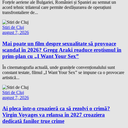
Forțele aeriene ale Bulgariei, României și Spaniei au semnat un
acord tehnic trilateral care permite desfășurarea de operațiuni
transfrontaliere de...
Stiri de Cluj
august 7, 2026
Mai poate un film despre sexualitate să provoace
scandal în 2026? Gregg Araki readuce erotismul în
prim-plan cu „I Want Your Sex”
În cinematografia actuală, unde granițele convenționalului sunt
constant testate, filmul „I Want Your Sex” se impune ca o provocare
artistică...
Stiri de Cluj
august 7, 2026
Ai pleca într-o croazieră ca să rezolvi o crimă?
Virgin Voyages va relansa în 2027 croaziera
dedicată fanilor true crime