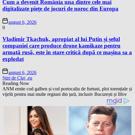
Cum a devenit România una dintre cele mai
digitalizate piețe de jocuri de noroc din Europa
august 6, 2026
9
Vladimir Tkachuk, apropiat al lui Putin și șeful
companiei care produce drone kamikaze pentru
armată rusă, este în stare critică după ce mașina sa a
explodat
august 6, 2026
Știri de Cluj .eu
Reading Now
ANM emite cod galben și cod portocaliu de furtuni, ploi torențiale și
vijelii pentru mai multe regiuni din țară, inclusiv București și Ilfov