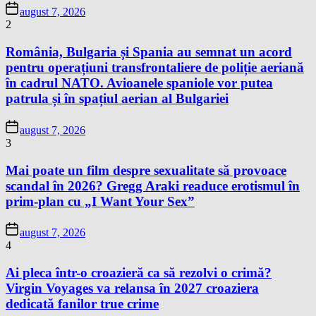
august 7, 2026
2
România, Bulgaria și Spania au semnat un acord
pentru operațiuni transfrontaliere de poliție aeriană
în cadrul NATO. Avioanele spaniole vor putea
patrula și în spațiul aerian al Bulgariei
august 7, 2026
3
Mai poate un film despre sexualitate să provoace
scandal în 2026? Gregg Araki readuce erotismul în
prim-plan cu „I Want Your Sex”
august 7, 2026
4
Ai pleca într-o croazieră ca să rezolvi o crimă?
Virgin Voyages va relansa în 2027 croaziera
dedicată fanilor true crime