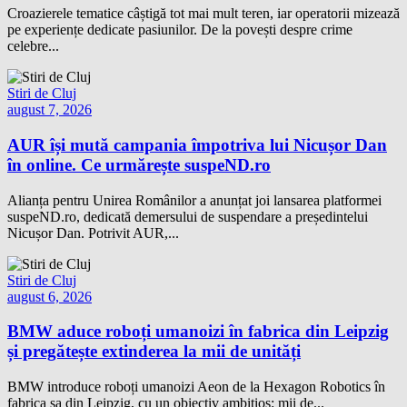
Croazierele tematice câștigă tot mai mult teren, iar operatorii mizează
pe experiențe dedicate pasiunilor. De la povești despre crime
celebre...
Stiri de Cluj
august 7, 2026
AUR își mută campania împotriva lui Nicușor Dan
în online. Ce urmărește suspeND.ro
Alianța pentru Unirea Românilor a anunțat joi lansarea platformei
suspeND.ro, dedicată demersului de suspendare a președintelui
Nicușor Dan. Potrivit AUR,...
Stiri de Cluj
august 6, 2026
BMW aduce roboți umanoizi în fabrica din Leipzig
și pregătește extinderea la mii de unități
BMW introduce roboți umanoizi Aeon de la Hexagon Robotics în
fabrica sa din Leipzig, cu un obiectiv ambițios: mii de...