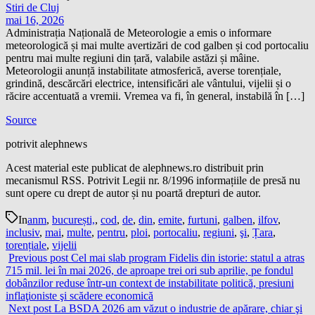
Stiri de Cluj
mai 16, 2026
Administrația Națională de Meteorologie a emis o informare
meteorologică și mai multe avertizări de cod galben și cod portocaliu
pentru mai multe regiuni din țară, valabile astăzi și mâine.
Meteorologii anunță instabilitate atmosferică, averse torențiale,
grindină, descărcări electrice, intensificări ale vântului, vijelii și o
răcire accentuată a vremii. Vremea va fi, în general, instabilă în […]
Source
potrivit alephnews
Acest material este publicat de alephnews.ro distribuit prin
mecanismul RSS. Potrivit Legii nr. 8/1996 informațiile de presă nu
sunt opere cu drept de autor și nu poartă drepturi de autor.
In
anm
,
bucurești,
,
cod
,
de
,
din
,
emite
,
furtuni
,
galben
,
ilfov
,
inclusiv
,
mai
,
multe
,
pentru
,
ploi
,
portocaliu
,
regiuni
,
şi
,
Țara
,
torențiale
,
vijelii
Previous post
Cel mai slab program Fidelis din istorie: statul a atras
715 mil. lei în mai 2026, de aproape trei ori sub aprilie, pe fondul
dobânzilor reduse într-un context de instabilitate politică, presiuni
inflaţioniste şi scădere economică
Next post
La BSDA 2026 am văzut o industrie de apărare, chiar şi