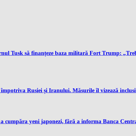
l Tusk să finanțeze baza militară Fort Trump: „Trebu
potriva Rusiei și Iranului. Măsurile îl vizează inclus
 a cumpăra yeni japonezi, fără a informa Banca Centra