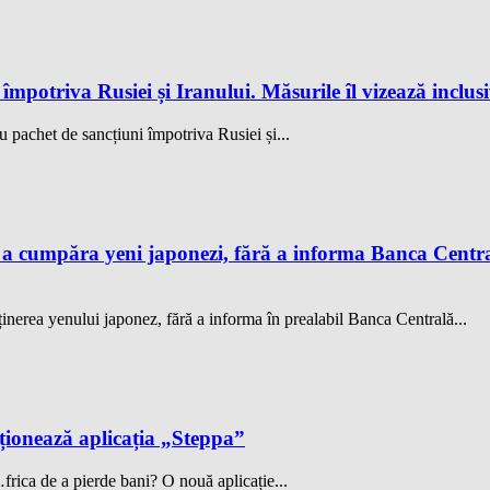
potriva Rusiei și Iranului. Măsurile îl vizează inclus
 pachet de sancțiuni împotriva Rusiei și...
 a cumpăra yeni japonezi, fără a informa Banca Centra
ținerea yenului japonez, fără a informa în prealabil Banca Centrală...
cționează aplicația „Steppa”
frica de a pierde bani? O nouă aplicație...