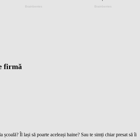
de firmă
școală? Îl lași să poarte aceleași haine? Sau te simți chiar presat să îi