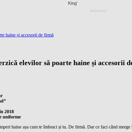
rte haine și accesorii de firmă
rzică elevilor să poarte haine și accesorii 
or
nd”
 în 2018
te uniforme
umperi haine așa cum te îmbraci și tu. De firmă. Dar ce faci când merge la 