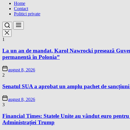
Home
Contact
Politici private
1
La un an de mandat, Karol Nawrocki presează Guvernu
permanentă în Polonia”
august 8, 2026
2
Senatul SUA a aprobat un amplu pachet de sancțiuni îm
august 8, 2026
3
Financial Times: Statele Unite au vândut euro pentru
Administrației Trump