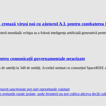
 creează viruși noi cu ajutorul A.I. pentru combaterea 
eră mondială: echipa sa a folosit inteligența artificială generativă pentru
ntru comunicații guvernamentale securizate
de sateliți la 348 de unități. Acordul semnat cu consorțiul SpaceRISE 
ești sancționate pot opri operațiunile valutare
giunile rurale izolate, unde fermierii nu pot cultiva altceva decât cul