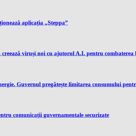
cționează aplicația „Steppa”
 creează viruși noi cu ajutorul A.I. pentru combaterea 
nergie. Guvernul pregătește limitarea consumului pent
ntru comunicații guvernamentale securizate