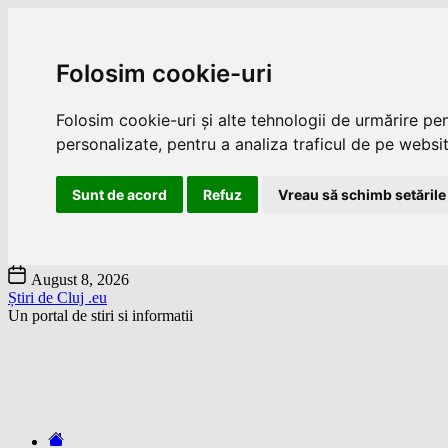
Folosim cookie-uri
Folosim cookie-uri și alte tehnologii de urmărire pe
personalizate, pentru a analiza traficul de pe website
Sunt de acord
Refuz
Vreau să schimb setările
Skip
August 8, 2026
to
Știri de Cluj .eu
the
Un portal de stiri si informatii
content