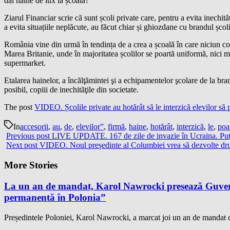
dai haine de lux la școală?
Ziarul Financiar scrie că sunt școli private care, pentru a evita inechit
a evita situațiile neplăcute, au făcut chiar și ghiozdane cu brandul școli
România vine din urmă în tendința de a crea a școală în care niciun copi
Marea Britanie, unde în majoritatea școlilor se poartă uniformă, nici m
supermarket.
Etalarea hainelor, a încălţămintei şi a echipamentelor şcolare de la br
posibil, copiii de inechităţile din societate.
The post
VIDEO. Școlile private au hotărât să le interzică elevilor să 
In
accesorii
,
au
,
de
,
elevilor”
,
firmă
,
haine
,
hotărât
,
interzică
,
le
,
poa
Previous post
LIVE UPDATE. 167 de zile de invazie în Ucraina. Putin:
Next post
VIDEO. Noul președinte al Columbiei vrea să dezvolte drumur
More Stories
La un an de mandat, Karol Nawrocki presează Guvernu
permanentă în Polonia”
Președintele Poloniei, Karol Nawrocki, a marcat joi un an de mandat cu