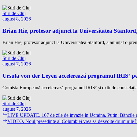
Stiri de Cluj
august 8, 2026
Brian Hie, profesor adjunct la Universitatea Stanford,
Brian Hie, profesor adjunct la Universitatea Stanford, a anunțat o premi
Stiri de Cluj
august 7, 2026
Ursula von der Leyen accelerează programul IRIS² pe
Comisia Europeană accelerează programul IRIS² și extinde constelația 
Stiri de Cluj
august 7, 2026
Navigare
Previous
LIVE UPDATE. 167 de zile de invazie în Ucraina. Putin: Băncile rus
post:
Next
VIDEO. Noul președinte al Columbiei vrea să dezvolte drumurile în re
în
post:
articole