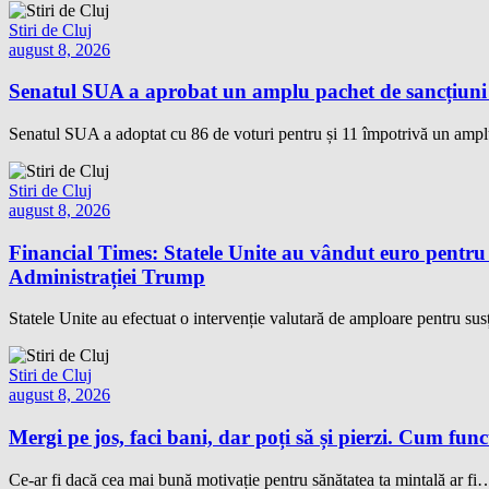
Stiri de Cluj
august 8, 2026
Senatul SUA a aprobat un amplu pachet de sancțiuni îm
Senatul SUA a adoptat cu 86 de voturi pentru și 11 împotrivă un amplu
Stiri de Cluj
august 8, 2026
Financial Times: Statele Unite au vândut euro pentru
Administrației Trump
Statele Unite au efectuat o intervenție valutară de amploare pentru sus
Stiri de Cluj
august 8, 2026
Mergi pe jos, faci bani, dar poți să și pierzi. Cum fun
Ce-ar fi dacă cea mai bună motivație pentru sănătatea ta mintală ar fi…