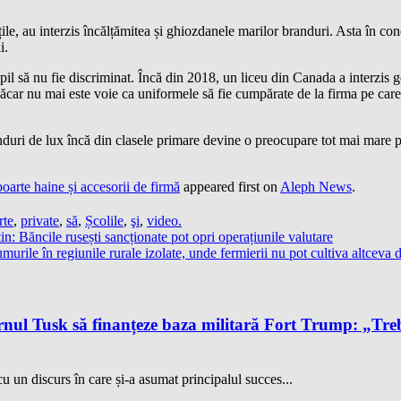
ățile, au interzis încălțămitea și ghiozdanele marilor branduri. Asta în co
i.
l să nu fie discriminat. Încă din 2018, un liceu din Canada a interzis gec
ăcar nu mai este voie ca uniformele să fie cumpărate de la firma pe care
anduri de lux încă din clasele primare devine o preocupare tot mai mare p
poarte haine și accesorii de firmă
appeared first on
Aleph News
.
rte
,
private
,
să
,
Școlile
,
şi
,
video.
 Băncile rusești sancționate pot opri operațiunile valutare
ile în regiunile rurale izolate, unde fermierii nu pot cultiva altceva d
l Tusk să finanțeze baza militară Fort Trump: „Trebu
 un discurs în care și-a asumat principalul succes...