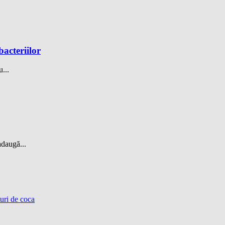
bacteriilor
...
adaugă...
turi de coca