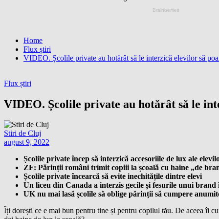
Home
Flux știri
VIDEO. Școlile private au hotărât să le interzică elevilor să poa
Flux știri
VIDEO. Școlile private au hotărât să le inte
Stiri de Cluj
august 9, 2022
Școlile private încep să interzică accesoriile de lux ale elevil
ZF: Părinții români trimit copiii la școală cu haine „de bra
Școlile private încearcă să evite inechitățile dintre elevi
Un liceu din Canada a interzis gecile și fesurile unui brand
UK nu mai lasă școlile să oblige părinții să cumpere anumi
Îți dorești ce e mai bun pentru tine și pentru copilul tău. De aceea îi c