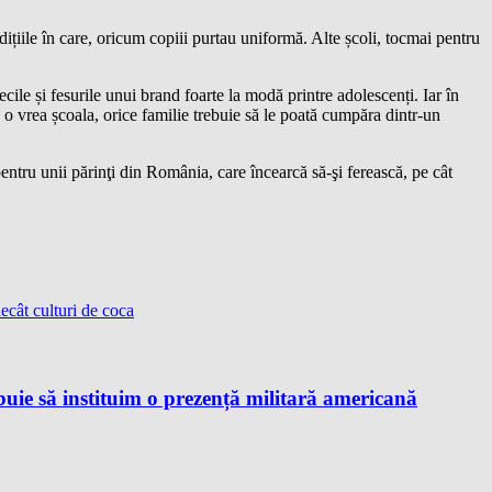
ndițiile în care, oricum copiii purtau uniformă. Alte școli, tocmai pentru
ile și fesurile unui brand foarte la modă printre adolescenți. Iar în
 o vrea școala, orice familie trebuie să le poată cumpăra dintr-un
entru unii părinţi din România, care încearcă să-şi ferească, pe cât
ecât culturi de coca
ie să instituim o prezență militară americană