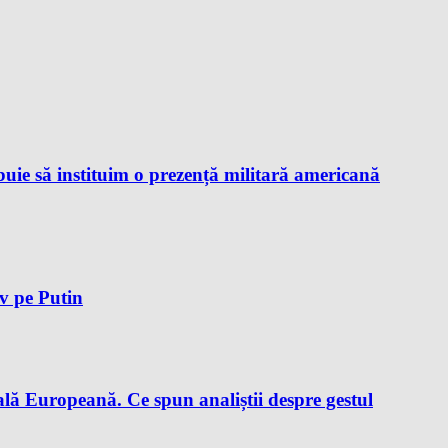
ie să instituim o prezență militară americană
iv pe Putin
lă Europeană. Ce spun analiștii despre gestul