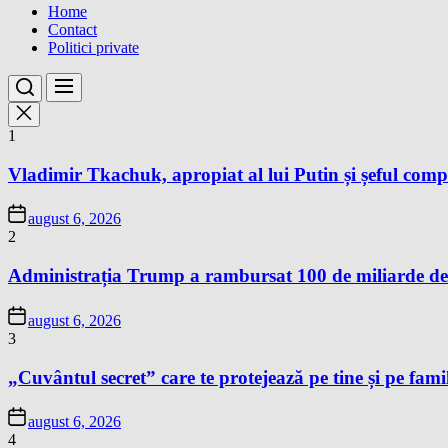
Home
Contact
Politici private
1
Vladimir Tkachuk, apropiat al lui Putin și șeful comp
august 6, 2026
2
Administrația Trump a rambursat 100 de miliarde de 
august 6, 2026
3
„Cuvântul secret” care te protejează pe tine și pe famil
august 6, 2026
4