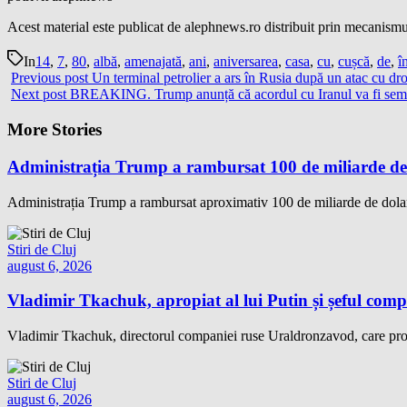
Acest material este publicat de alephnews.ro distribuit prin mecanismul
In
14
,
7
,
80
,
albă
,
amenajată
,
ani
,
aniversarea
,
casa
,
cu
,
cușcă
,
de
,
î
Previous post
Un terminal petrolier a ars în Rusia după un atac cu dr
Next post
BREAKING. Trump anunță că acordul cu Iranul va fi semna
More Stories
Administrația Trump a rambursat 100 de miliarde de 
Administrația Trump a rambursat aproximativ 100 de miliarde de dolari
Stiri de Cluj
august 6, 2026
Vladimir Tkachuk, apropiat al lui Putin și șeful comp
Vladimir Tkachuk, directorul companiei ruse Uraldronzavod, care pro
Stiri de Cluj
august 6, 2026