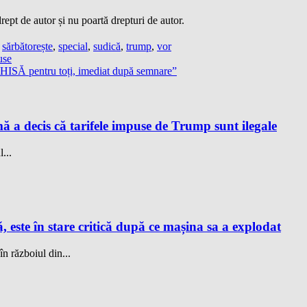
ept de autor și nu poartă drepturi de autor.
,
sărbătorește
,
special
,
sudică
,
trump
,
vor
use
HISĂ pentru toți, imediat după semnare”
a decis că tarifele impuse de Trump sunt ilegale
...
este în stare critică după ce mașina sa a explodat
 războiul din...