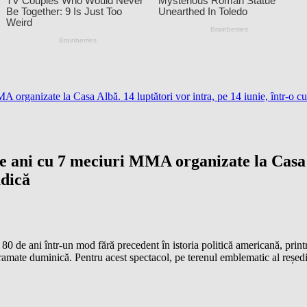
A organizate la Casa Albă. 14 luptători vor intra, pe 14 iunie, într-o c
e ani cu 7 meciuri MMA organizate la Casa Al
udică
 80 de ani într-un mod fără precedent în istoria politică americană, pr
gramate duminică. Pentru acest spectacol, pe terenul emblematic al reșed