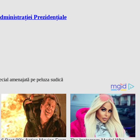
dministrației Prezidențiale
pecial amenajată pe peluza sudică