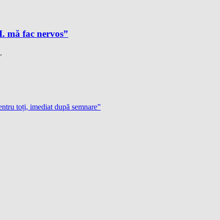
A.I. mă fac nervos”
.
tru toți, imediat după semnare”