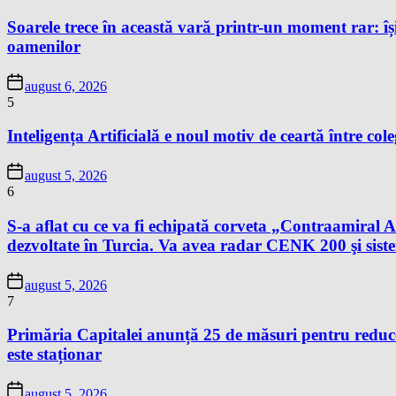
Soarele trece în această vară printr-un moment rar: își
oamenilor
august 6, 2026
5
Inteligența Artificială e noul motiv de ceartă între cole
august 5, 2026
6
S-a aflat cu ce va fi echipată corveta „Contraamir
dezvoltate în Turcia. Va avea radar CENK 200 şi s
august 5, 2026
7
Primăria Capitalei anunță 25 de măsuri pentru reduce
este staționar
august 5, 2026