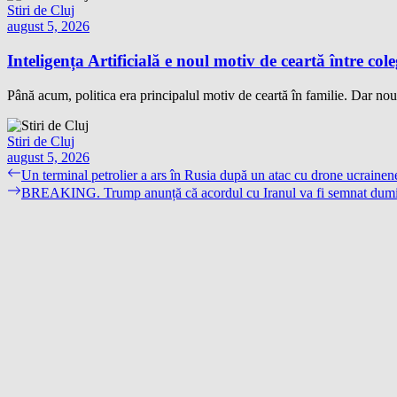
Stiri de Cluj
august 5, 2026
Inteligența Artificială e noul motiv de ceartă între cole
Până acum, politica era principalul motiv de ceartă în familie. Dar noua 
Stiri de Cluj
august 5, 2026
Navigare
Previous
Un terminal petrolier a ars în Rusia după un atac cu drone ucrainene
post:
Next
BREAKING. Trump anunță că acordul cu Iranul va fi semnat dumini
în
post:
articole