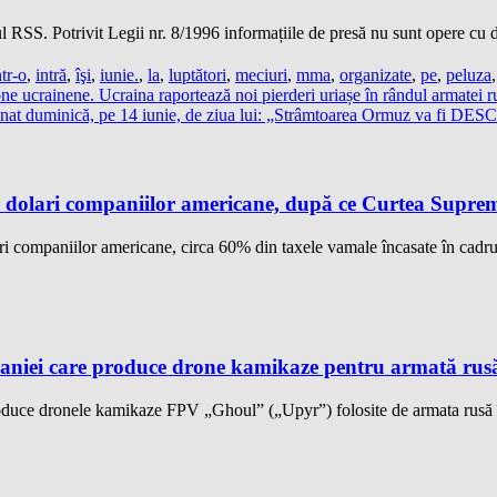
 RSS. Potrivit Legii nr. 8/1996 informațiile de presă nu sunt opere cu dr
ntr-o
,
intră
,
îşi
,
iunie.
,
la
,
luptători
,
meciuri
,
mma
,
organizate
,
pe
,
peluza
one ucrainene. Ucraina raportează noi pierderi uriașe în rândul armatei r
t duminică, pe 14 iunie, de ziua lui: „Strâmtoarea Ormuz va fi DESC
dolari companiilor americane, după ce Curtea Supremă 
 companiilor americane, circa 60% din taxele vamale încasate în cadrul
aniei care produce drone kamikaze pentru armată rusă, 
duce dronele kamikaze FPV „Ghoul” („Upyr”) folosite de armata rusă în