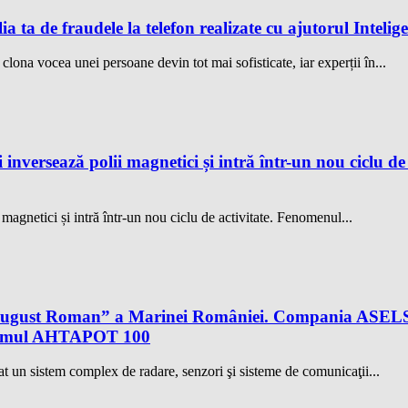
ia ta de fraudele la telefon realizate cu ajutorul Intelig
a clona vocea unei persoane devin tot mai sofisticate, iar experții în...
 inversează polii magnetici și intră într-un nou ciclu d
 magnetici și intră într-un nou ciclu de activitate. Fenomenul...
al August Roman” a Marinei României. Compania ASELS
istemul AHTAPOT 100
 un sistem complex de radare, senzori şi sisteme de comunicaţii...