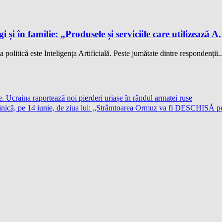
gi și în familie: „Produsele și serviciile care utilizează 
politică este Inteligența Artificială. Peste jumătate dintre respondenții..
. Ucraina raportează noi pierderi uriașe în rândul armatei ruse
că, pe 14 iunie, de ziua lui: „Strâmtoarea Ormuz va fi DESCHISĂ pen