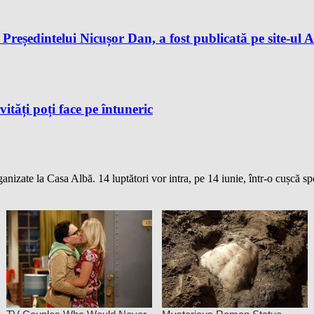
reședintelui Nicușor Dan, a fost publicată pe site-ul A
vități poți face pe întuneric
izate la Casa Albă. 14 luptători vor intra, pe 14 iunie, într-o cușcă s