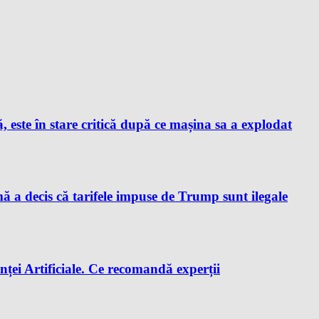
este în stare critică după ce mașina sa a explodat
a decis că tarifele impuse de Trump sunt ilegale
enței Artificiale. Ce recomandă experții