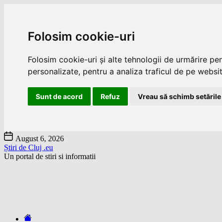
Folosim cookie-uri
Folosim cookie-uri și alte tehnologii de urmărire pe
personalizate, pentru a analiza traficul de pe website
Sunt de acord
Refuz
Vreau să schimb setările
Skip
August 6, 2026
to
Știri de Cluj .eu
the
Un portal de stiri si informatii
content