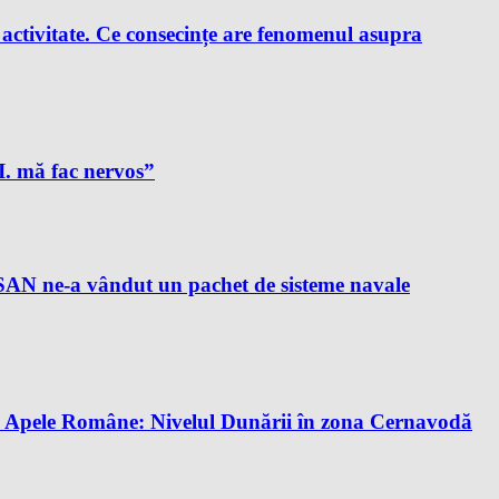
e activitate. Ce consecințe are fenomenul asupra
A.I. mă fac nervos”
AN ne-a vândut un pachet de sisteme navale
tă. Apele Române: Nivelul Dunării în zona Cernavodă