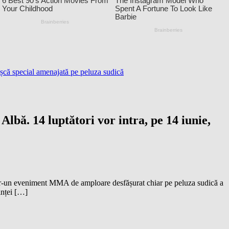
ușcă special amenajată pe peluza sudică
bă. 14 luptători vor intra, pe 14 iunie,
intr-un eveniment MMA de amploare desfășurat chiar pe peluza sudică a
inței […]