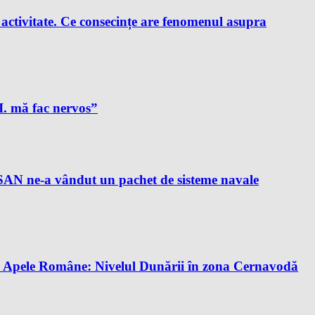
e activitate. Ce consecințe are fenomenul asupra
A.I. mă fac nervos”
AN ne-a vândut un pachet de sisteme navale
tă. Apele Române: Nivelul Dunării în zona Cernavodă