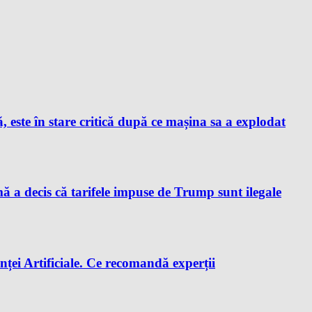
este în stare critică după ce mașina sa a explodat
a decis că tarifele impuse de Trump sunt ilegale
enței Artificiale. Ce recomandă experții