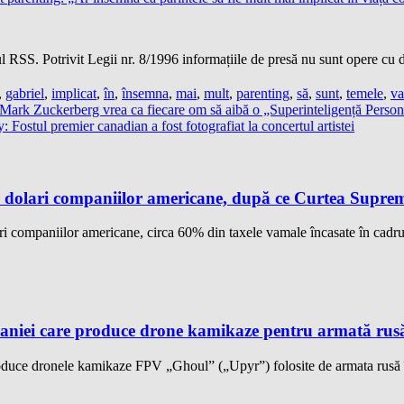
 RSS. Potrivit Legii nr. 8/1996 informațiile de presă nu sunt opere cu dr
,
gabriel
,
implicat
,
în
,
însemna
,
mai
,
mult
,
parenting
,
să
,
sunt
,
temele
,
va
ă. Mark Zuckerberg vrea ca fiecare om să aibă o „Superinteligență Person
: Fostul premier canadian a fost fotografiat la concertul artistei
dolari companiilor americane, după ce Curtea Supremă 
 companiilor americane, circa 60% din taxele vamale încasate în cadrul
aniei care produce drone kamikaze pentru armată rusă, 
duce dronele kamikaze FPV „Ghoul” („Upyr”) folosite de armata rusă în