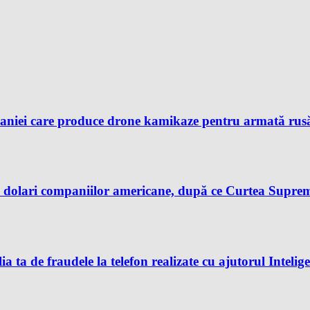
aniei care produce drone kamikaze pentru armată rusă, 
dolari companiilor americane, după ce Curtea Supremă 
ia ta de fraudele la telefon realizate cu ajutorul Intelig