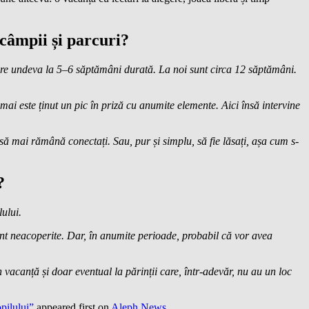
 câmpii și parcuri?
. Are undeva la 5–6 săptămâni durată. La noi sunt circa 12 săptămâni.
mai este ținut un pic în priză cu anumite elemente. Aici însă intervine
sc să mai rămână conectați. Sau, pur și simplu, să fie lăsați, așa cum s-
?
lului.
sunt neacoperite. Dar, în anumite perioade, probabil că vor avea
în vacanță și doar eventual la părinții care, într-adevăr, nu au un loc
pilului”
appeared first on
Aleph News
.