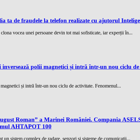
ia ta de fraudele la telefon realizate cu ajutorul Intelig
a clona vocea unei persoane devin tot mai sofisticate, iar experții în...
 inversează polii magnetici și intră într-un nou ciclu d
 magnetici și intră într-un nou ciclu de activitate. Fenomenul...
al August Roman” a Marinei României. Compania ASELS
istemul AHTAPOT 100
 un sistem complex de radare, senzori şi sisteme de comunicaţii...