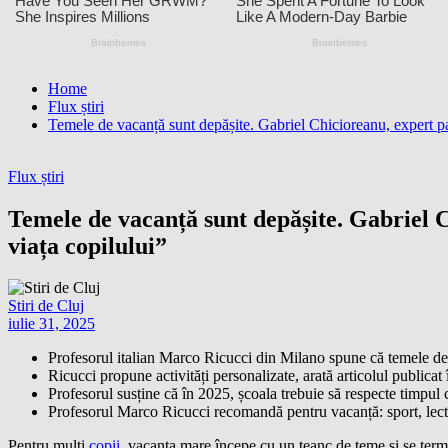
Home
Flux știri
Temele de vacanță sunt depășite. Gabriel Chicioreanu, expert par
Flux știri
Temele de vacanță sunt depășite. Gabriel C
viața copilului”
Stiri de Cluj
iulie 31, 2025
Profesorul italian Marco Ricucci din Milano spune că temele de
Ricucci propune activități personalizate, arată articolul publicat 
Profesorul susține că în 2025, școala trebuie să respecte timpul c
Profesorul Marco Ricucci recomandă pentru vacanță: sport, lectur
Pentru mulți
copii
, vacanța mare începe cu un teanc de teme și se termi