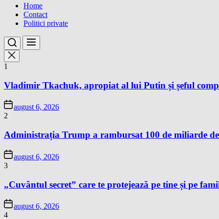
Home
Contact
Politici private
1
Vladimir Tkachuk, apropiat al lui Putin și șeful comp
august 6, 2026
2
Administrația Trump a rambursat 100 de miliarde de 
august 6, 2026
3
„Cuvântul secret” care te protejează pe tine și pe famil
august 6, 2026
4