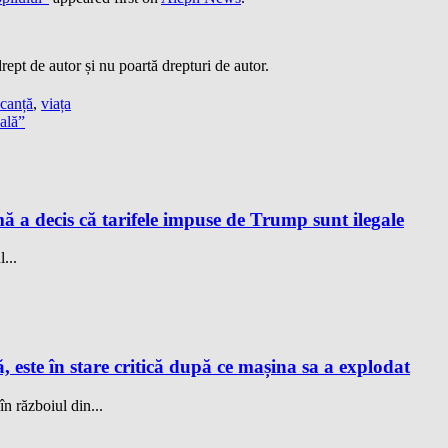
ept de autor și nu poartă drepturi de autor.
canță
,
viața
ală”
a decis că tarifele impuse de Trump sunt ilegale
...
este în stare critică după ce mașina sa a explodat
 războiul din...