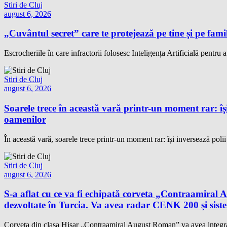
Stiri de Cluj
august 6, 2026
„Cuvântul secret” care te protejează pe tine și pe famil
Escrocheriile în care infractorii folosesc Inteligența Artificială pentru 
Stiri de Cluj
august 6, 2026
Soarele trece în această vară printr-un moment rar: își
oamenilor
În această vară, soarele trece printr-un moment rar: își inversează polii
Stiri de Cluj
august 6, 2026
S-a aflat cu ce va fi echipată corveta „Contraamir
dezvoltate în Turcia. Va avea radar CENK 200 şi s
Corveta din clasa Hisar „Contraamiral August Roman” va avea integrat