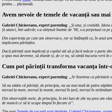
pentru… plictiseală.
Avem nevoie de temele de vacanță sau mai b
Gabriel Chicioreanu, expert parenting
:
„Și una, și cealaltă. Ideea 
Și atunci, într-adevăr, s-a obișnuit înainte de ’90, s-a perpetuat ca pe
Din experiența pe care am observat-o, rar se întâmplă ca, în anul următ
implicarea părinților.
Dacă
părinții
sunt implicați și copilul stă să-și facă măcar o parte din 
a spus mai devreme, să zburde și, de ce nu, să simtă bucuria verii în ce
Cum pot părinții transforma vacanța într-o
Gabriel Chicioreanu, expert parenting
:
„Ar însemna ca părintele să-
Să nu uităm că părinții, de principiu, nu au mai mult de patru săptămâ
mersul la mare, mersul la munte, mersul în țară, mersul în străinătate, î
Din observațiile mele, de principiu, în trei luni de zile nu prea am văz
de muncă ce să le ocupe timpul în fiecare zi”.
The post
Temele de vacanță sunt depășite. Gabriel Chicioreanu, expert 