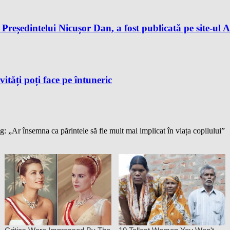
reședintelui Nicușor Dan, a fost publicată pe site-ul A
vități poți face pe întuneric
: „Ar însemna ca părintele să fie mult mai implicat în viața copilului”