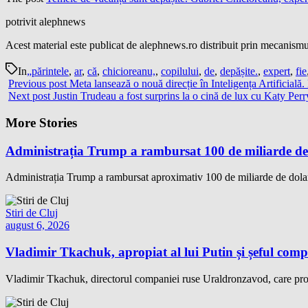
potrivit alephnews
Acest material este publicat de alephnews.ro distribuit prin mecanismul
In
„părintele
,
ar
,
că
,
chicioreanu,
,
copilului
,
de
,
depășite.
,
expert
,
fie
Previous post
Meta lansează o nouă direcție în Inteligența Artificial
Next post
Justin Trudeau a fost surprins la o cină de lux cu Katy Perry
More Stories
Administrația Trump a rambursat 100 de miliarde de 
Administrația Trump a rambursat aproximativ 100 de miliarde de dolari
Stiri de Cluj
august 6, 2026
Vladimir Tkachuk, apropiat al lui Putin și șeful comp
Vladimir Tkachuk, directorul companiei ruse Uraldronzavod, care pro