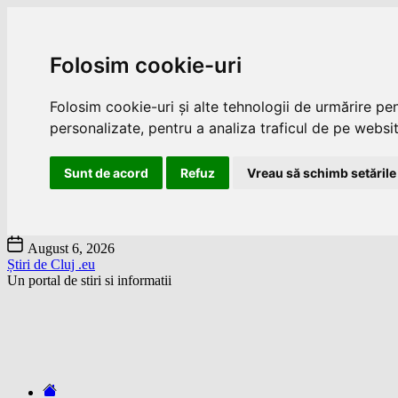
Folosim cookie-uri
Folosim cookie-uri și alte tehnologii de urmărire pe
personalizate, pentru a analiza traficul de pe website
Sunt de acord
Refuz
Vreau să schimb setările
Skip
August 6, 2026
to
Știri de Cluj .eu
the
Un portal de stiri si informatii
content