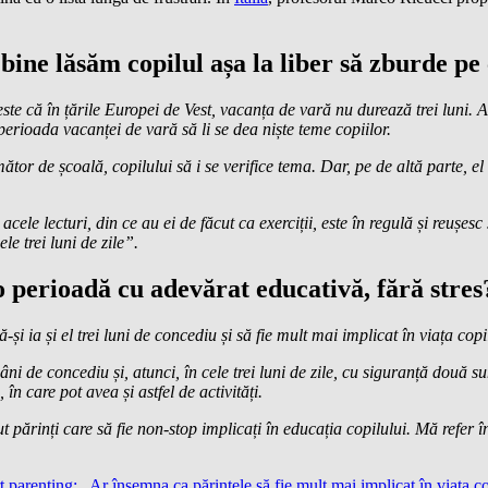
ine lăsăm copilul așa la liber să zburde pe
este că în țările Europei de Vest, vacanța de vară nu durează trei luni
 perioada vacanței de vară să li se dea niște teme copiilor.
or de școală, copilului să i se verifice tema. Dar, pe de altă parte, el 
acele lecturi, din ce au ei de făcut ca exerciții, este în regulă și reușe
le trei luni de zile”.
 perioadă cu adevărat educativă, fără stres
și ia și el trei luni de concediu și să fie mult mai implicat în viața copi
ni de concediu și, atunci, în cele trei luni de zile, cu siguranță două 
n care pot avea și astfel de activități.
ut părinți care să fie non-stop implicați în educația copilului. Mă refer 
parenting: „Ar însemna ca părintele să fie mult mai implicat în viața co