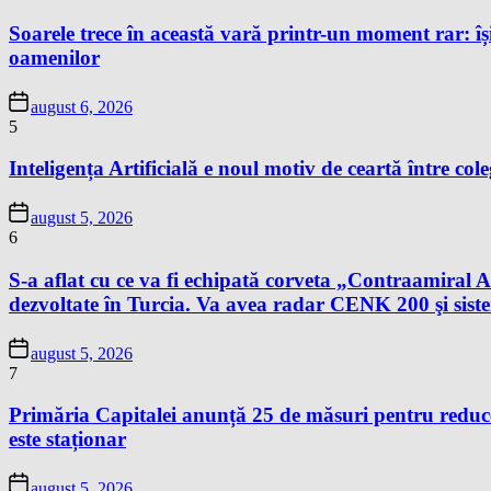
Soarele trece în această vară printr-un moment rar: își
oamenilor
august 6, 2026
5
Inteligența Artificială e noul motiv de ceartă între cole
august 5, 2026
6
S-a aflat cu ce va fi echipată corveta „Contraamir
dezvoltate în Turcia. Va avea radar CENK 200 şi s
august 5, 2026
7
Primăria Capitalei anunță 25 de măsuri pentru reduce
este staționar
august 5, 2026