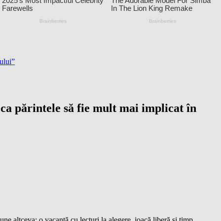
ului”
a părintele să fie mult mai implicat în
e altceva: o vacanță cu lecturi la alegere, joacă liberă și timp