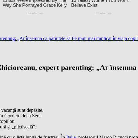
enting: „Ar însemna ca părintele să fie mult mai implicat în viața copil
hicioreanu, expert parenting: „Ar însemna c
 vacanță sunt depășite.
în Corriere della Sera.
opiilor.
ă și „plictiseală”.
nă cu o listă lungă de frustrări. În
Italia
, profesorul Marco Ricucci propun