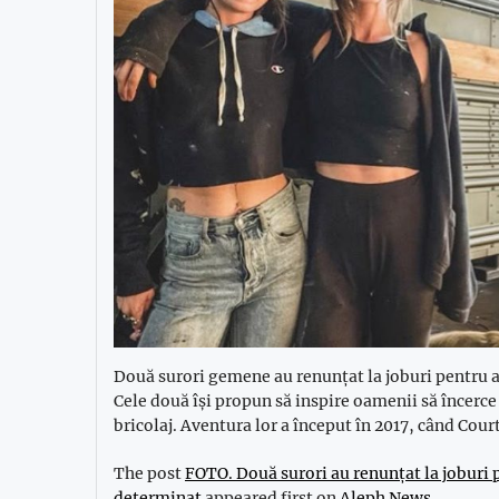
Două surori gemene au renunțat la joburi pentru a 
Cele două își propun să inspire oamenii să încerce s
bricolaj. Aventura lor a început în 2017, când Cour
The post
FOTO. Două surori au renunțat la joburi 
determinat
appeared first on
Aleph News
.