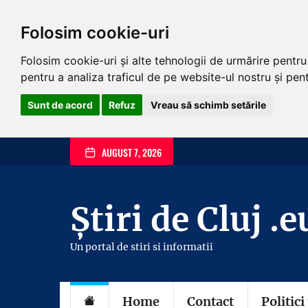
Folosim cookie-uri
Folosim cookie-uri și alte tehnologii de urmărire pentr
pentru a analiza traficul de pe website-ul nostru și pentr
Sunt de acord
Refuz
Vreau să schimb setările
Skip
AUGUST 7, 2026
to
the
content
Știri de Cluj .e
Un portal de stiri si informatii
Home
Contact
Politici