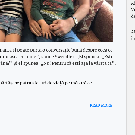
A
V
d
A
î
ntă și poate purta o conversație bună despre ceea ce
vorbească cu mine”, spune Sweedler. „El spunea: „Ești
nă?” Și el spunea: „Nu! Pentru că ești așa la vârsta ta”,
părtășesc patru sfaturi de viață pe măsură ce
READ MORE