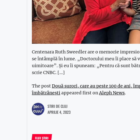
Centenara Ruth Sweedler are o memorie impresiona
se întâmplă în lume. „Doctorului meu îi place să 
uimitoare”. Și eu îi spuneam: „Pentru că sunt bătrâ
scrie CNBC. […]
The post
Două surori, care au peste 100 de ani, îm
îmbătrânești
appeared first on
Aleph News
.
STIRI DE CLUJ
APRILIE 4, 2023
FLUX ȘTIRI