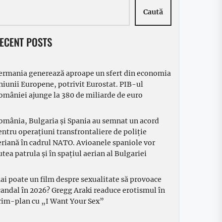
Caută
ECENT POSTS
ermania generează aproape un sfert din economia
niunii Europene, potrivit Eurostat. PIB-ul
omâniei ajunge la 380 de miliarde de euro
omânia, Bulgaria și Spania au semnat un acord
entru operațiuni transfrontaliere de poliție
eriană în cadrul NATO. Avioanele spaniole vor
utea patrula și în spațiul aerian al Bulgariei
ai poate un film despre sexualitate să provoace
candal în 2026? Gregg Araki readuce erotismul în
rim-plan cu „I Want Your Sex”