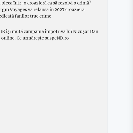
i pleca într-o croazieră ca să rezolvi o crimă?
irgin Voyages va relansa în 2027 croaziera
edicată fanilor true crime
UR își mută campania împotriva lui Nicușor Dan
n online. Ce urmărește suspeND.ro