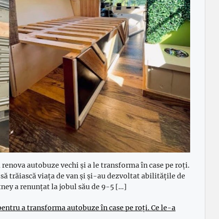
renova autobuze vechi și a le transforma în case pe roți.
ă trăiască viața de van și și-au dezvoltat abilitățile de
tney a renunțat la jobul său de 9-5 […]
pentru a transforma autobuze în case pe roți. Ce le-a