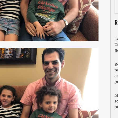
R
G
U
R
R
p
a
p
M
s
p