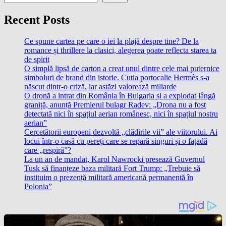
Recent Posts
Ce spune cartea pe care o iei la plajă despre tine? De la
romance și thrillere la clasici, alegerea poate reflecta starea ta
de spirit
O simplă lipsă de carton a creat unul dintre cele mai puternice
simboluri de brand din istorie. Cutia portocalie Hermès s-a
născut dintr-o criză, iar astăzi valorează miliarde
O dronă a intrat din România în Bulgaria și a explodat lângă
graniță, anunță Premierul bulagr Radev: „Drona nu a fost
detectată nici în spațiul aerian românesc, nici în spațiul nostru
aerian”
Cercetătorii europeni dezvoltă „clădirile vii” ale viitorului. Ai
locui într-o casă cu pereți care se repară singuri și o fațadă
care „respiră”?
La un an de mandat, Karol Nawrocki presează Guvernul
Tusk să finanțeze baza militară Fort Trump: „Trebuie să
instituim o prezență militară americană permanentă în
Polonia”