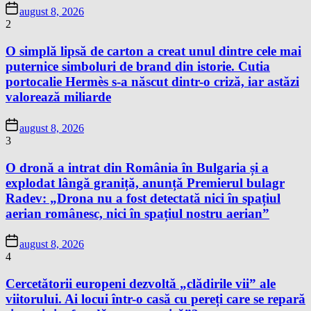
august 8, 2026
2
O simplă lipsă de carton a creat unul dintre cele mai
puternice simboluri de brand din istorie. Cutia
portocalie Hermès s-a născut dintr-o criză, iar astăzi
valorează miliarde
august 8, 2026
3
O dronă a intrat din România în Bulgaria și a
explodat lângă graniță, anunță Premierul bulagr
Radev: „Drona nu a fost detectată nici în spațiul
aerian românesc, nici în spațiul nostru aerian”
august 8, 2026
4
Cercetătorii europeni dezvoltă „clădirile vii” ale
viitorului. Ai locui într-o casă cu pereți care se repară