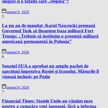
singuri și o fațadă care „respiră”?
august 8, 2026
5
La un an de mandat, Karol Nawrocki presează
Guvernul Tusk să finanțeze baza militară Fort
Trump: „Trebuie să instituim o prezență militară
americană permanentă în Polonia”
august 8, 2026
6
Senatul SUA a aprobat un amplu pachet de
sancțiuni împotriva Rusiei și Iranului. Măsurile îl
vizează inclusiv pe Putin
august 8, 2026
7
Financial Times: Statele Unite au vândut euro
pentru a cumpăra yeni japonezi, fără a informa