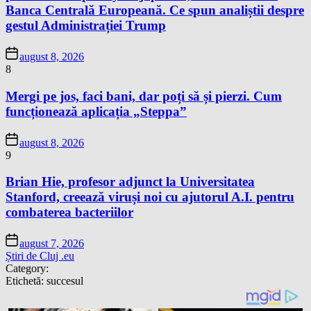
Banca Centrală Europeană. Ce spun analiștii despre
gestul Administrației Trump
august 8, 2026
8
Mergi pe jos, faci bani, dar poți să și pierzi. Cum
funcționează aplicația „Steppa”
august 8, 2026
9
Brian Hie, profesor adjunct la Universitatea
Stanford, creează viruși noi cu ajutorul A.I. pentru
combaterea bacteriilor
august 7, 2026
Știri de Cluj .eu
Category:
Etichetă:
succesul