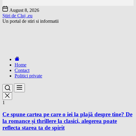
Skip
August 8, 2026
to
Știri de Cluj .eu
the
Un portal de stiri si informatii
content
Home
Contact
Politici private
1
Ce spune cartea pe care o iei la plajă despre tine? De
la romance și thrillere la clasici, alegerea poate
reflecta starea ta de spirit