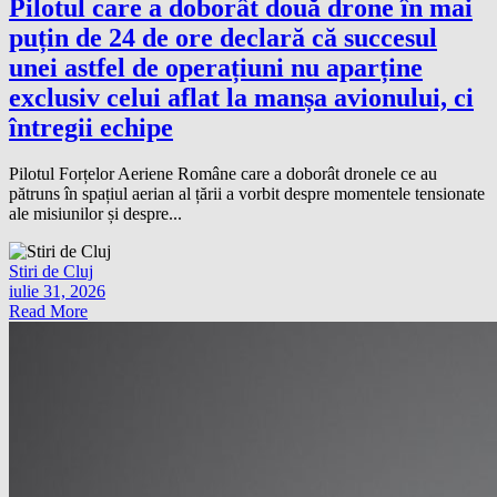
Pilotul care a doborât două drone în mai
puțin de 24 de ore declară că succesul
unei astfel de operațiuni nu aparține
exclusiv celui aflat la manșa avionului, ci
întregii echipe
Pilotul Forțelor Aeriene Române care a doborât dronele ce au
pătruns în spațiul aerian al țării a vorbit despre momentele tensionate
ale misiunilor și despre...
Stiri de Cluj
iulie 31, 2026
Read More