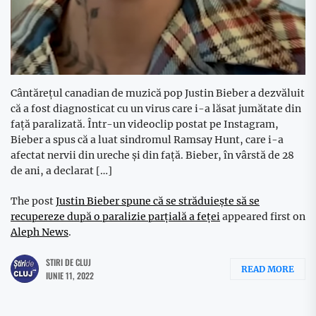
Cântăreţul canadian de muzică pop Justin Bieber a dezvăluit
că a fost diagnosticat cu un virus care i-a lăsat jumătate din
faţă paralizată. Într-un videoclip postat pe Instagram,
Bieber a spus că a luat sindromul Ramsay Hunt, care i-a
afectat nervii din ureche şi din faţă. Bieber, în vârstă de 28
de ani, a declarat […]
The post
Justin Bieber spune că se străduieşte să se
recupereze după o paralizie parţială a feţei
appeared first on
Aleph News
.
STIRI DE CLUJ
READ MORE
IUNIE 11, 2022