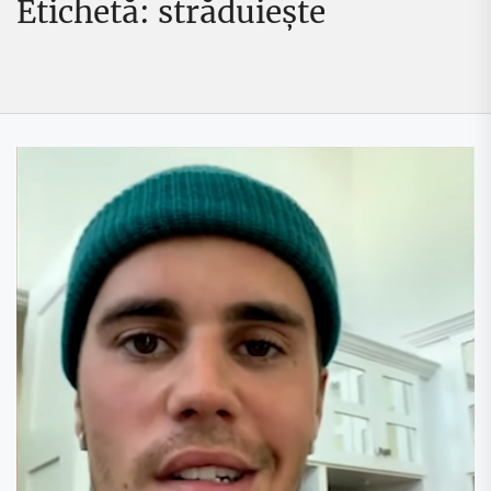
Etichetă:
străduieşte