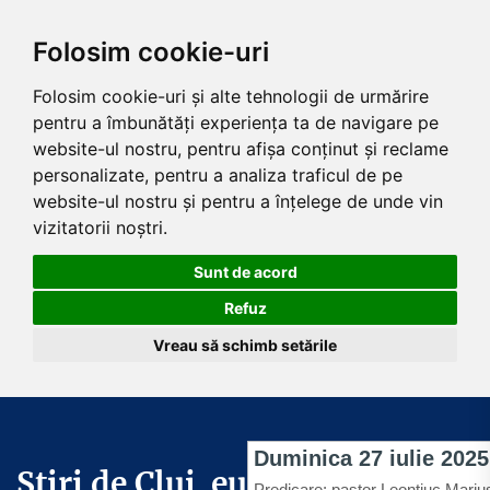
Folosim cookie-uri
Folosim cookie-uri și alte tehnologii de urmărire
pentru a îmbunătăți experiența ta de navigare pe
website-ul nostru, pentru afișa conținut și reclame
personalizate, pentru a analiza traficul de pe
website-ul nostru și pentru a înțelege de unde vin
vizitatorii noștri.
Sunt de acord
Refuz
Vreau să schimb setările
Skip
to
the
Știri de Cluj .eu