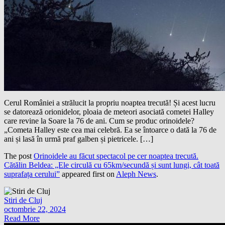
Cerul României a strălucit la propriu noaptea trecută! Și acest lucru
se datorează orionidelor, ploaia de meteori asociată cometei Halley
care revine la Soare la 76 de ani. Cum se produc orinoidele?
„Cometa Halley este cea mai celebră. Ea se întoarce o dată la 76 de
ani și lasă în urmă praf galben și pietricele. […]
The post
Orinoidele au făcut spectacol pe cer noaptea trecută.
Cătălin Beldea: „Ele circulă cu 65km/secundă și sunt lungi, cât toată
suprafața cerului”
appeared first on
Aleph News
.
Stiri de Cluj
octombrie 22, 2024
Read More