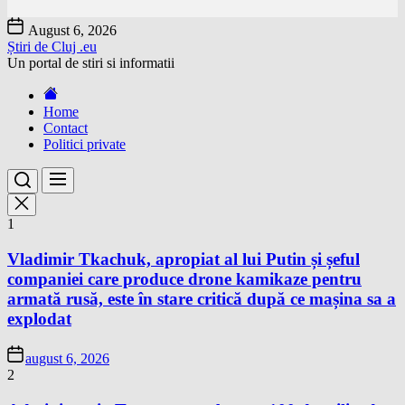
Skip
August 6, 2026
to
Știri de Cluj .eu
the
Un portal de stiri si informatii
content
Home
Contact
Politici private
1
Vladimir Tkachuk, apropiat al lui Putin și șeful
companiei care produce drone kamikaze pentru
armată rusă, este în stare critică după ce mașina sa a
explodat
august 6, 2026
2