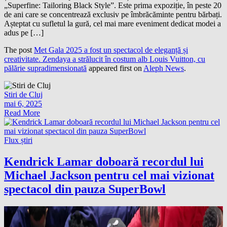
„Superfine: Tailoring Black Style”. Este prima expoziție, în peste 20
de ani care se concentrează exclusiv pe îmbrăcăminte pentru bărbați.
Așteptat cu sufletul la gură, cel mai mare eveniment dedicat modei a
adus pe […]
The post
Met Gala 2025 a fost un spectacol de eleganță și
creativitate. Zendaya a strălucit în costum alb Louis Vuitton, cu
pălărie supradimensionată
appeared first on
Aleph News
.
Stiri de Cluj
mai 6, 2025
Read More
Flux știri
Kendrick Lamar doboară recordul lui
Michael Jackson pentru cel mai vizionat
spectacol din pauza SuperBowl