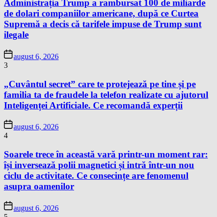
Administrația Trump a rambursat 100 de miliarde
de dolari companiilor americane, după ce Curtea
Supremă a decis că tarifele impuse de Trump sunt
ilegale
august 6, 2026
3
„Cuvântul secret” care te protejează pe tine și pe
familia ta de fraudele la telefon realizate cu ajutorul
Inteligenței Artificiale. Ce recomandă experții
august 6, 2026
4
Soarele trece în această vară printr-un moment rar:
își inversează polii magnetici și intră într-un nou
ciclu de activitate. Ce consecințe are fenomenul
asupra oamenilor
august 6, 2026
5