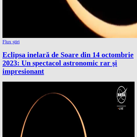
Flux știri
Eclipsa inelară de Soare din 14 octombrie
2023: Un spectacol astronomic rar şi
impresionant