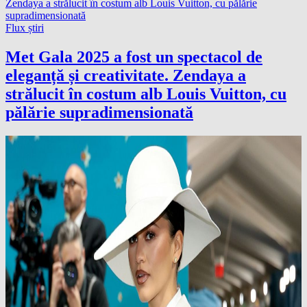
Flux știri
Met Gala 2025 a fost un spectacol de
eleganță și creativitate. Zendaya a
strălucit în costum alb Louis Vuitton, cu
pălărie supradimensionată