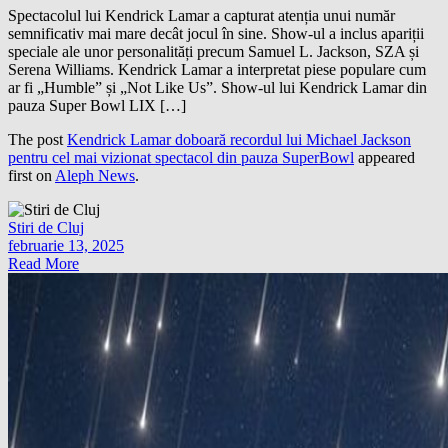
Spectacolul lui Kendrick Lamar a capturat atenția unui număr
semnificativ mai mare decât jocul în sine. Show-ul a inclus apariții
speciale ale unor personalități precum Samuel L. Jackson, SZA și
Serena Williams. Kendrick Lamar a interpretat piese populare cum
ar fi „Humble” și „Not Like Us”. Show-ul lui Kendrick Lamar din
pauza Super Bowl LIX […]
The post
Kendrick Lamar doboară recordul lui Michael Jackson
pentru cel mai vizionat spectacol din pauza SuperBowl
appeared
first on
Aleph News
.
Stiri de Cluj
februarie 13, 2025
Read More