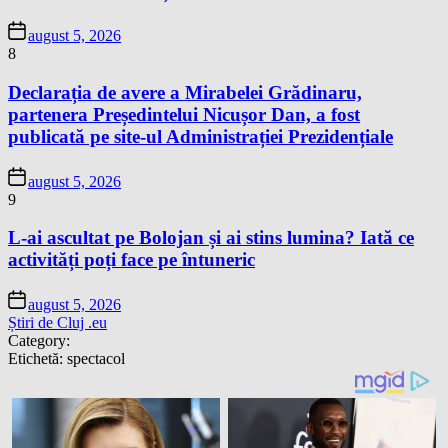
august 5, 2026
8
Declarația de avere a Mirabelei Grădinaru,
partenera Președintelui Nicușor Dan, a fost
publicată pe site-ul Administrației Prezidențiale
august 5, 2026
9
L-ai ascultat pe Bolojan și ai stins lumina? Iată ce
activități poți face pe întuneric
august 5, 2026
Știri de Cluj .eu
Category:
Etichetă:
spectacol