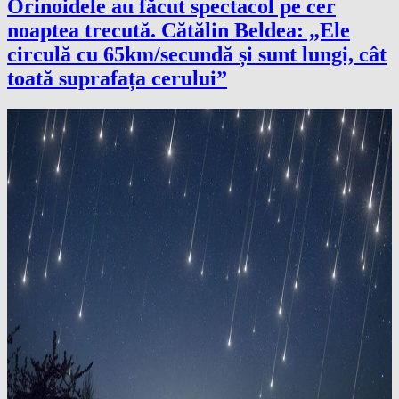
Orinoidele au făcut spectacol pe cer
noaptea trecută. Cătălin Beldea: „Ele
circulă cu 65km/secundă și sunt lungi, cât
toată suprafața cerului”