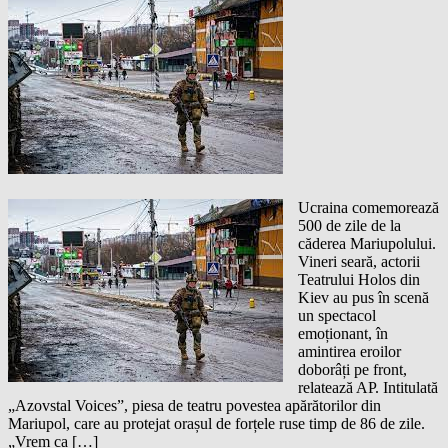
Ucraina comemorează
500 de zile de la
căderea Mariupolului.
Vineri seară, actorii
Teatrului Holos din
Kiev au pus în scenă
un spectacol
emoționant, în
amintirea eroilor
doborâți pe front,
relatează AP. Intitulată
„Azovstal Voices”, piesa de teatru povestea apărătorilor din
Mariupol, care au protejat orașul de forțele ruse timp de 86 de zile.
„Vrem ca […]