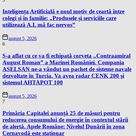
Inteligența Artificială e noul motiv de ceartă între
colegi și în familie: „Produsele și serviciile care
utilizează A.I. mă fac nervos”
august 5, 2026
6
S-a aflat cu ce va fi echipată corveta „Contraamiral
August Roman” a Marinei României. Compania
ASELSAN ne-a vândut un pachet de sisteme navale
dezvoltate în Turcia. Va avea radar CENK 200 şi
sistemul AHTAPOT 100
august 5, 2026
7
Primăria Capitalei anunță 25 de măsuri pentru
reducerea consumului de energie în contextul stării
de alertă. Apele Române: Nivelul Dunării în zona
Cernavodă este staționar