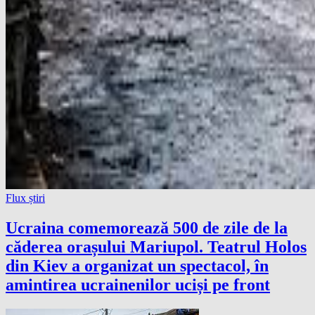
Flux știri
Ucraina comemorează 500 de zile de la
căderea orașului Mariupol. Teatrul Holos
din Kiev a organizat un spectacol, în
amintirea ucrainenilor uciși pe front