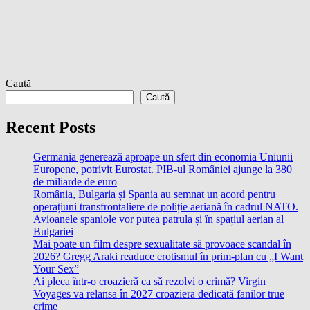
Caută
Caută
Recent Posts
Germania generează aproape un sfert din economia Uniunii
Europene, potrivit Eurostat. PIB-ul României ajunge la 380
de miliarde de euro
România, Bulgaria și Spania au semnat un acord pentru
operațiuni transfrontaliere de poliție aeriană în cadrul NATO.
Avioanele spaniole vor putea patrula și în spațiul aerian al
Bulgariei
Mai poate un film despre sexualitate să provoace scandal în
2026? Gregg Araki readuce erotismul în prim-plan cu „I Want
Your Sex”
Ai pleca într-o croazieră ca să rezolvi o crimă? Virgin
Voyages va relansa în 2027 croaziera dedicată fanilor true
crime