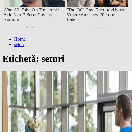
Home
seturi
Etichetă:
seturi