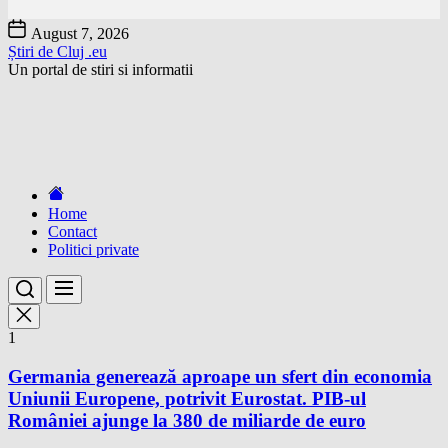
Skip
August 7, 2026
to
Știri de Cluj .eu
the
Un portal de stiri si informatii
content
Home
Contact
Politici private
1
Germania generează aproape un sfert din economia
Uniunii Europene, potrivit Eurostat. PIB-ul
României ajunge la 380 de miliarde de euro