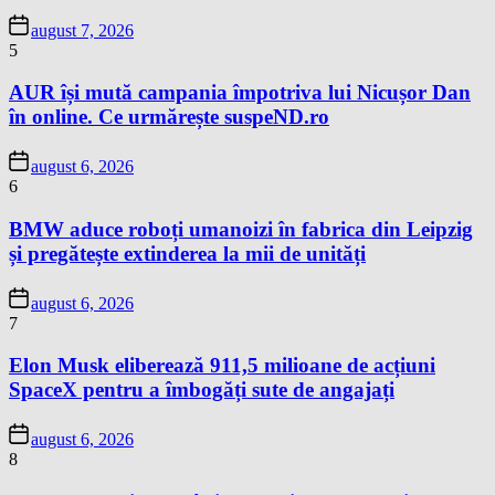
august 7, 2026
5
AUR își mută campania împotriva lui Nicușor Dan
în online. Ce urmărește suspeND.ro
august 6, 2026
6
BMW aduce roboți umanoizi în fabrica din Leipzig
și pregătește extinderea la mii de unități
august 6, 2026
7
Elon Musk eliberează 911,5 milioane de acțiuni
SpaceX pentru a îmbogăți sute de angajați
august 6, 2026
8