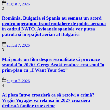
august 7, 2026
2
România, Bulgaria și Spania au semnat un acord
pentru operațiuni transfrontaliere de poliție aeriană
în cadrul NATO. Avioanele spaniole vor putea
patrula și în spațiul aerian al Bulgariei
august 7, 2026
3
Mai poate un film despre sexualitate să provoace
scandal în 2026? Gregg Araki readuce erotismul în
prim-plan cu „I Want Your Sex”
august 7, 2026
4
Ai pleca într-o croazieră ca să rezolvi o crimă?
Virgin Voyages va relansa în 2027 croaziera
dedicată fanilor true crime