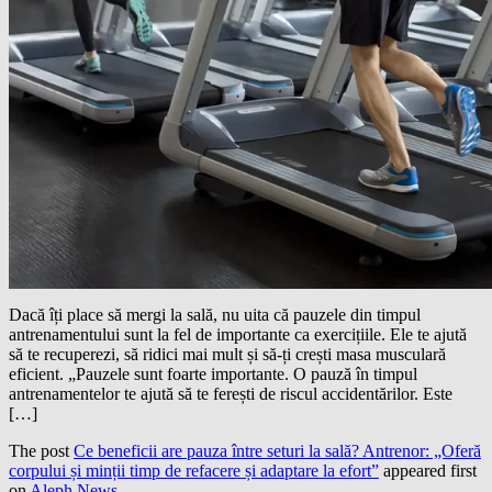
Dacă îți place să mergi la sală, nu uita că pauzele din timpul
antrenamentului sunt la fel de importante ca exercițiile. Ele te ajută
să te recuperezi, să ridici mai mult și să-ți crești masa musculară
eficient. „Pauzele sunt foarte importante. O pauză în timpul
antrenamentelor te ajută să te ferești de riscul accidentărilor. Este
[…]
The post
Ce beneficii are pauza între seturi la sală? Antrenor: „Oferă
corpului și minții timp de refacere și adaptare la efort”
appeared first
on
Aleph News
.