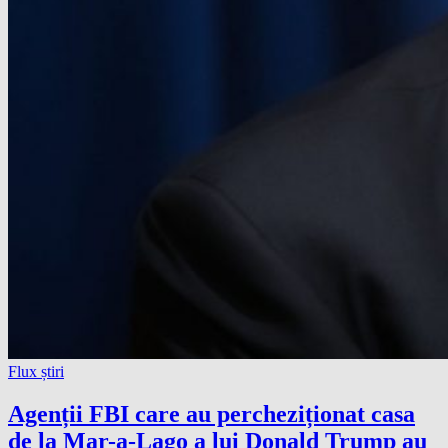
Flux știri
Agenții FBI care au percheziționat casa
de la Mar-a-Lago a lui Donald Trump au