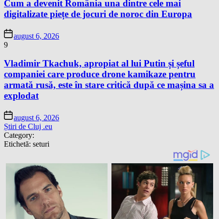
Cum a devenit România una dintre cele mai
digitalizate piețe de jocuri de noroc din Europa
august 6, 2026
9
Vladimir Tkachuk, apropiat al lui Putin și șeful
companiei care produce drone kamikaze pentru
armată rusă, este în stare critică după ce mașina sa a
explodat
august 6, 2026
Știri de Cluj .eu
Category:
Etichetă:
seturi