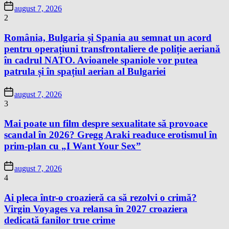
august 7, 2026
2
România, Bulgaria și Spania au semnat un acord
pentru operațiuni transfrontaliere de poliție aeriană
în cadrul NATO. Avioanele spaniole vor putea
patrula și în spațiul aerian al Bulgariei
august 7, 2026
3
Mai poate un film despre sexualitate să provoace
scandal în 2026? Gregg Araki readuce erotismul în
prim-plan cu „I Want Your Sex”
august 7, 2026
4
Ai pleca într-o croazieră ca să rezolvi o crimă?
Virgin Voyages va relansa în 2027 croaziera
dedicată fanilor true crime