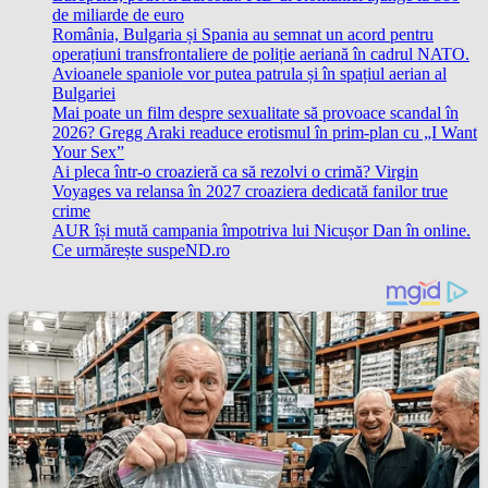
de miliarde de euro
România, Bulgaria și Spania au semnat un acord pentru
operațiuni transfrontaliere de poliție aeriană în cadrul NATO.
Avioanele spaniole vor putea patrula și în spațiul aerian al
Bulgariei
Mai poate un film despre sexualitate să provoace scandal în
2026? Gregg Araki readuce erotismul în prim-plan cu „I Want
Your Sex”
Ai pleca într-o croazieră ca să rezolvi o crimă? Virgin
Voyages va relansa în 2027 croaziera dedicată fanilor true
crime
AUR își mută campania împotriva lui Nicușor Dan în online.
Ce urmărește suspeND.ro