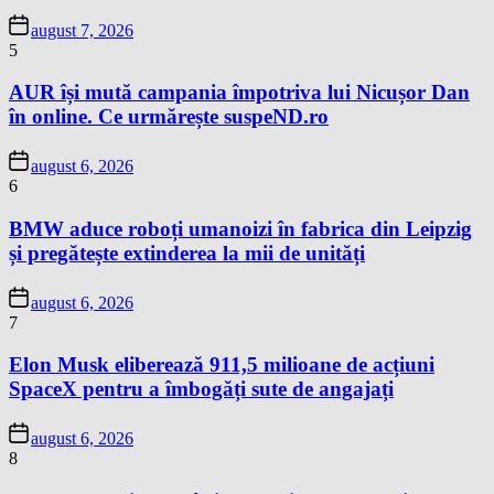
august 7, 2026
5
AUR își mută campania împotriva lui Nicușor Dan
în online. Ce urmărește suspeND.ro
august 6, 2026
6
BMW aduce roboți umanoizi în fabrica din Leipzig
și pregătește extinderea la mii de unități
august 6, 2026
7
Elon Musk eliberează 911,5 milioane de acțiuni
SpaceX pentru a îmbogăți sute de angajați
august 6, 2026
8