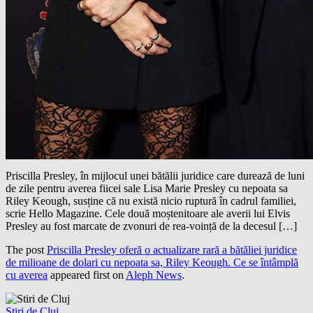
Priscilla Presley, în mijlocul unei bătălii juridice care durează de luni
de zile pentru averea fiicei sale Lisa Marie Presley cu nepoata sa
Riley Keough, susține că nu există nicio ruptură în cadrul familiei,
scrie Hello Magazine. Cele două moștenitoare ale averii lui Elvis
Presley au fost marcate de zvonuri de rea-voință de la decesul […]
The post
Priscilla Presley oferă o actualizare rară a bătăliei juridice
de milioane de dolari cu nepoata sa, Riley Keough. Ce se întâmplă
cu averea
appeared first on
Aleph News
.
Stiri de Cluj