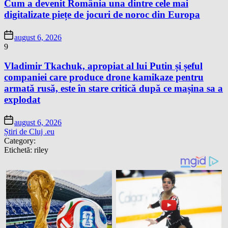
Cum a devenit România una dintre cele mai
digitalizate piețe de jocuri de noroc din Europa
august 6, 2026
9
Vladimir Tkachuk, apropiat al lui Putin și șeful
companiei care produce drone kamikaze pentru
armată rusă, este în stare critică după ce mașina sa a
explodat
august 6, 2026
Știri de Cluj .eu
Category:
Etichetă:
riley