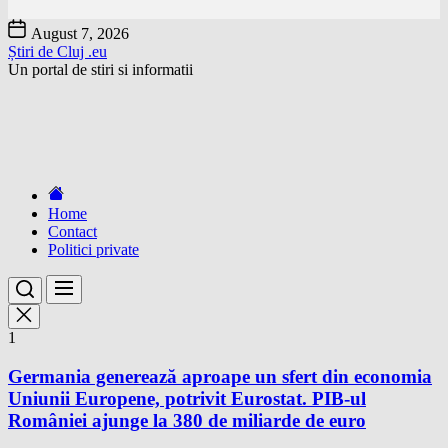
Skip
August 7, 2026
to
Știri de Cluj .eu
the
Un portal de stiri si informatii
content
Home
Contact
Politici private
1
Germania generează aproape un sfert din economia
Uniunii Europene, potrivit Eurostat. PIB-ul
României ajunge la 380 de miliarde de euro