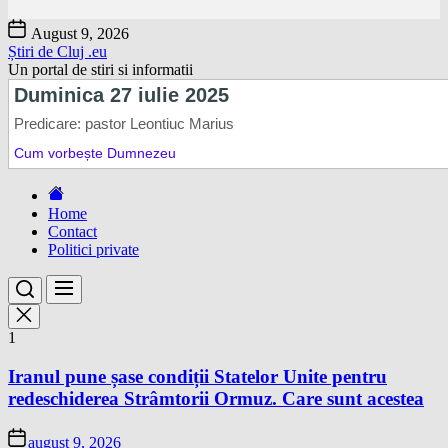
Skip
August 9, 2026
to
Știri de Cluj .eu
the
Un portal de stiri si informatii
content
Home
Contact
Politici private
1
Iranul pune șase condiții Statelor Unite pentru
redeschiderea Strâmtorii Ormuz. Care sunt acestea
august 9, 2026