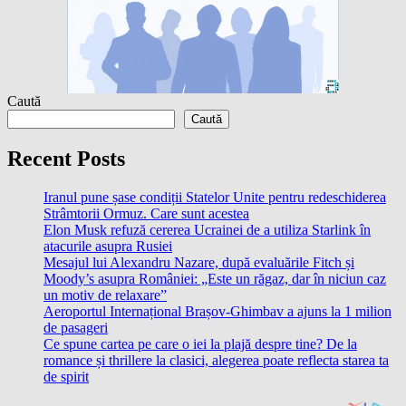
Caută
Caută
Recent Posts
Iranul pune șase condiții Statelor Unite pentru redeschiderea
Strâmtorii Ormuz. Care sunt acestea
Elon Musk refuză cererea Ucrainei de a utiliza Starlink în
atacurile asupra Rusiei
Mesajul lui Alexandru Nazare, după evaluările Fitch și
Moody’s asupra României: „Este un răgaz, dar în niciun caz
un motiv de relaxare”
Aeroportul Internațional Brașov-Ghimbav a ajuns la 1 milion
de pasageri
Ce spune cartea pe care o iei la plajă despre tine? De la
romance și thrillere la clasici, alegerea poate reflecta starea ta
de spirit