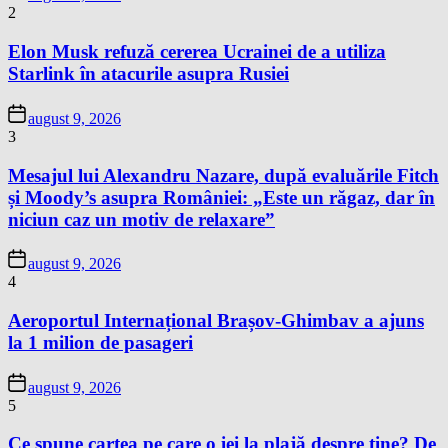
2
Elon Musk refuză cererea Ucrainei de a utiliza
Starlink în atacurile asupra Rusiei
august 9, 2026
3
Mesajul lui Alexandru Nazare, după evaluările Fitch
și Moody’s asupra României: „Este un răgaz, dar în
niciun caz un motiv de relaxare”
august 9, 2026
4
Aeroportul Internațional Brașov-Ghimbav a ajuns
la 1 milion de pasageri
august 9, 2026
5
Ce spune cartea pe care o iei la plajă despre tine? De