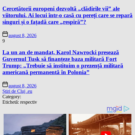
Cercetătorii europeni dezvoltă „clădirile vii” ale
viitorului. Ai locui într-o casă cu pereți care se repară
singuri și o fațadă care „respiră”?
august 8, 2026
9
La un an de mandat, Karol Nawrocki presează
Guvernul Tusk să finanțeze baza militară Fort
Trump: „Trebuie să instituim o prezență militară
americană permanentă în Polonia”
august 8, 2026
Știri de Cluj .eu
Category:
Etichetă:
respectiv