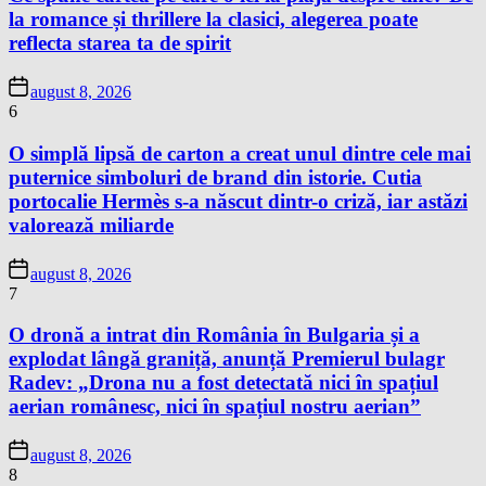
la romance și thrillere la clasici, alegerea poate
reflecta starea ta de spirit
august 8, 2026
6
O simplă lipsă de carton a creat unul dintre cele mai
puternice simboluri de brand din istorie. Cutia
portocalie Hermès s-a născut dintr-o criză, iar astăzi
valorează miliarde
august 8, 2026
7
O dronă a intrat din România în Bulgaria și a
explodat lângă graniță, anunță Premierul bulagr
Radev: „Drona nu a fost detectată nici în spațiul
aerian românesc, nici în spațiul nostru aerian”
august 8, 2026
8