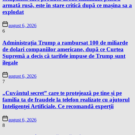
armată rusă, este în stare critică după ce mașina sa a
explodat
august 6, 2026
6
Administrația Trump a rambursat 100 de miliarde
de dolari companiilor americane, după ce Curtea
Supremă a decis că tarifele impuse de Trump sunt
ilegale
august 6, 2026
7
„Cuvântul secret” care te protejează pe tine și pe
familia ta de fraudele la telefon realizate cu ajutorul
Inteligenței Artificiale. Ce recomandă experții
august 6, 2026
8