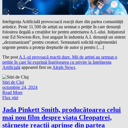
Inteligența Artificială provocoacă reacții dure din partea comunității
artistice. Peste 11.500 de artiști au semnat o petiție în care denunță
folosirea ilegală a creațiilor lor pentru antrenarea A.I.-ului. Inițiatorul
este Ed Newton-Rex, fost angajat în industria A.I. denunță un sistem
„dezumanizant” pentru creatori. Semnatarii solicită reglementări
urgente pentru a proteja drepturile de autor și pentru […]
The post
A.I.-ul provoacă reacții dure. Mii de artişti au semnat o
petiţie în care îşi exprimă îngrijorarea cu privire la Inteligenţa
Artificială
appeared first on
Aleph News
.
Stiri de Cluj
octombrie 24, 2024
Read More
Flux știri
Jada Pinkett Smith, producătoarea celui
mai nou film despre viața Cleopatrei,
stârnește reacții aprinse din partea