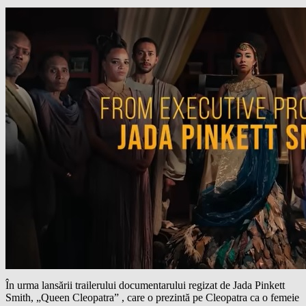
În urma lansării trailerului documentarului regizat de Jada Pinkett
Smith, „Queen Cleopatra” , care o prezintă pe Cleopatra ca o femeie