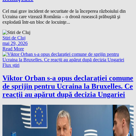
Cel mai grav incident de securitate de la începerea războiului din
Ucraina care vizează România – o dronă rusească prăbuşită şi
explodată într-un bloc de locuinţe...
Stiri de Cluj
mai 29, 2026
Read More
Flux știri
Viktor Orban s-a opus declarației comune
de sprijin pentru Ucraina la Bruxelles. Ce
reacții au apărut după decizia Ungariei