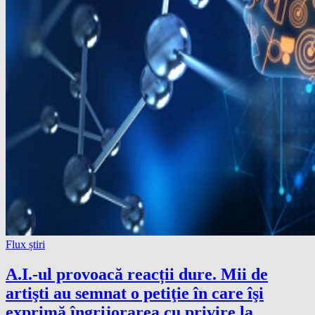
Flux știri
A.I.-ul provoacă reacții dure. Mii de
artişti au semnat o petiţie în care îşi
exprimă îngrijorarea cu privire la