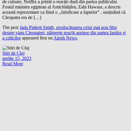
de culoare, Netflix a primit o reacție dură din partea publicului.
Fostul ministru egiptean al Antichităților, Zahi Hawass, a descris
această reprezentare ca fiind o ,,falsificare a faptelor” , susținând că
Cleopatra era de […]
The post
Jada Pinkett Smith, producătoarea celui mai nou film
despre viața Cleopatrei, stârnește reacții aprinse din partea fanilor și
a criticilor
appeared first on
Aleph News
.
Stiri de Cluj
aprilie 15, 2023
Read More