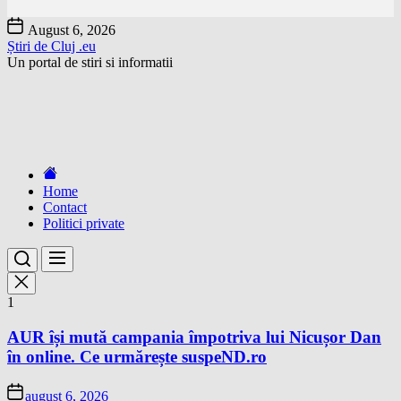
Skip
August 6, 2026
to
Știri de Cluj .eu
the
Un portal de stiri si informatii
content
Home
Contact
Politici private
1
AUR își mută campania împotriva lui Nicușor Dan
în online. Ce urmărește suspeND.ro
august 6, 2026