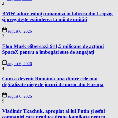
2
BMW aduce roboți umanoizi în fabrica din Leipzig
și pregătește extinderea la mii de unități
august 6, 2026
3
Elon Musk eliberează 911,5 milioane de acțiuni
SpaceX pentru a îmbogăți sute de angajați
august 6, 2026
4
Cum a devenit România una dintre cele mai
digitalizate piețe de jocuri de noroc din Europa
august 6, 2026
5
Vladimir Tkachuk, apropiat al lui Putin și șeful
companiei care produce drone kamikaze pentru