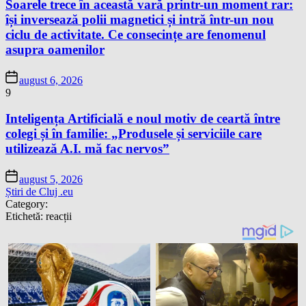
Soarele trece în această vară printr-un moment rar:
își inversează polii magnetici și intră într-un nou
ciclu de activitate. Ce consecințe are fenomenul
asupra oamenilor
august 6, 2026
9
Inteligența Artificială e noul motiv de ceartă între
colegi și în familie: „Produsele și serviciile care
utilizează A.I. mă fac nervos”
august 5, 2026
Știri de Cluj .eu
Category:
Etichetă:
reacții