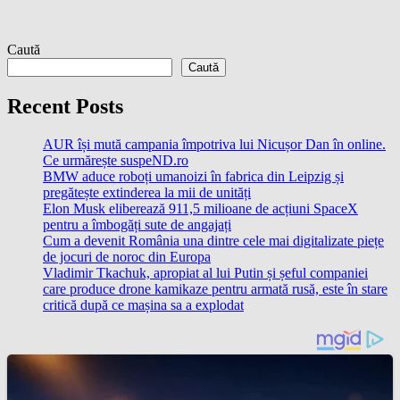
Caută
Caută
Recent Posts
AUR își mută campania împotriva lui Nicușor Dan în online.
Ce urmărește suspeND.ro
BMW aduce roboți umanoizi în fabrica din Leipzig și
pregătește extinderea la mii de unități
Elon Musk eliberează 911,5 milioane de acțiuni SpaceX
pentru a îmbogăți sute de angajați
Cum a devenit România una dintre cele mai digitalizate piețe
de jocuri de noroc din Europa
Vladimir Tkachuk, apropiat al lui Putin și șeful companiei
care produce drone kamikaze pentru armată rusă, este în stare
critică după ce mașina sa a explodat