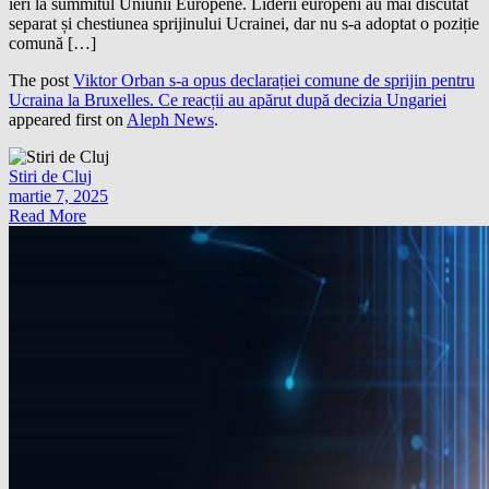
ieri la summitul Uniunii Europene. Liderii europeni au mai discutat
separat și chestiunea sprijinului Ucrainei, dar nu s-a adoptat o poziție
comună […]
The post
Viktor Orban s-a opus declarației comune de sprijin pentru
Ucraina la Bruxelles. Ce reacții au apărut după decizia Ungariei
appeared first on
Aleph News
.
Stiri de Cluj
martie 7, 2025
Read More