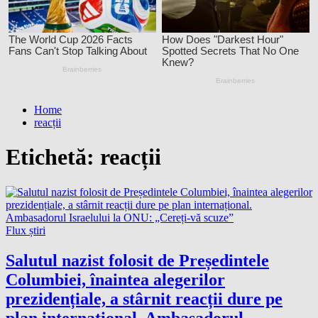
Home
reacții
Etichetă:
reacții
Flux știri
Salutul nazist folosit de Președintele
Columbiei, înaintea alegerilor
prezidențiale, a stârnit reacții dure pe
plan internațional. Ambasadorul