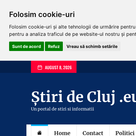
Folosim cookie-uri
Folosim cookie-uri și alte tehnologii de urmărire pentr
pentru a analiza traficul de pe website-ul nostru și pentr
Sunt de acord
Refuz
Vreau să schimb setările
Skip
AUGUST 8, 2026
to
the
content
Știri de Cluj .e
Un portal de stiri si informatii
Home
Contact
Politici