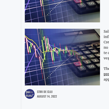
Sal
inf
Cre
nu 
te 
veș
Th
pro
app
STIRI DE CLUJ
AUGUST 14, 2022