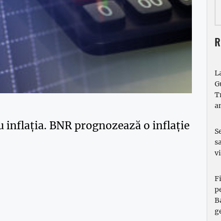
R
L
G
T
a
u inflația. BNR prognozează o inflație
S
s
v
F
p
B
g